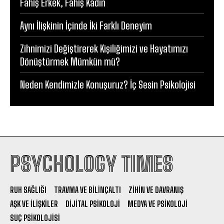
Fahiş Erkek, Fahiş Kadın
Aynı İlişkinin İçinde İki Farklı Deneyim
Zihnimizi Değiştirerek Kişiliğimizi ve Hayatımızı
Dönüştürmek Mümkün mü?
Neden Kendimizle Konuşuruz? İç Sesin Psikolojisi
PSYCHOLOGY TIMES
RUH SAĞLIĞI
TRAVMA VE BILINÇALTI
ZIHIN VE DAVRANIŞ
AŞK VE İLIŞKILER
DIJITAL PSIKOLOJI
MEDYA VE PSIKOLOJI
SUÇ PSIKOLOJISI