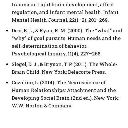
trauma on right brain development, affect
regulation, and infant mental health. Infant
Mental Health Journal, 22(1–2), 201–269.
Deci, E. L., & Ryan, R. M. (2000). The “what” and
“why” of goal pursuits: Human needs and the
self-determination of behavior.
Psychological Inquiry, 11(4), 227–268.
Siegel, D. J., & Bryson, T. P. (2011). The Whole-
Brain Child. New York: Delacorte Press.
Cozolino, L. (2014). The Neuroscience of
Human Relationships: Attachment and the
Developing Social Brain (2nd ed.). New York:
ABONE OL
W.W. Norton & Company.
Gizlilik politikasını
okudum, onaylıyorum.