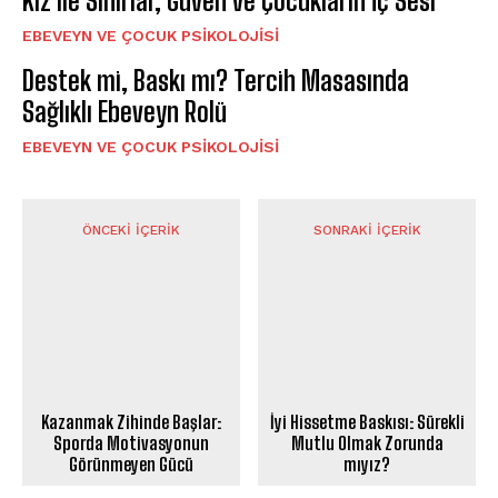
Kız ile Sınırlar, Güven ve Çocukların İç Sesi
EBEVEYN VE ÇOCUK PSIKOLOJISI
Destek mi, Baskı mı? Tercih Masasında
Sağlıklı Ebeveyn Rolü
EBEVEYN VE ÇOCUK PSIKOLOJISI
ÖNCEKI İÇERIK
SONRAKI İÇERIK
Kazanmak Zihinde Başlar:
İyi Hissetme Baskısı: Sürekli
Sporda Motivasyonun
Mutlu Olmak Zorunda
Görünmeyen Gücü
mıyız?