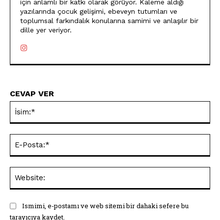
için anlamlı bir katkı olarak görüyor. Kaleme aldığı
yazılarında çocuk gelişimi, ebeveyn tutumları ve
toplumsal farkındalık konularına samimi ve anlaşılır bir
dille yer veriyor.
CEVAP VER
İsi
E-
Pos
Web
Ismimi, e-postamı ve web sitemi bir dahaki sefere bu
tarayıcıya kaydet.