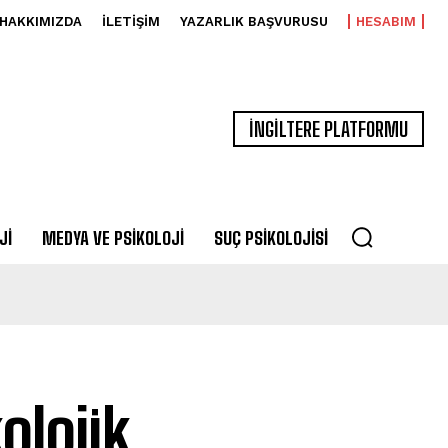
HAKKIMIZDA
İLETIŞIM
YAZARLIK BAŞVURUSU
HESABIM
İNGİLTERE PLATFORMU
JI
MEDYA VE PSIKOLOJI
SUÇ PSIKOLOJISI
olojik