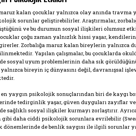
 maruz kalan çocuklar yalnızca olay anında travma
ikolojik sorunlar geliştirebilirler. Araştırmalar, zor
üştüğünü ve bu durumun sosyal ilişkileri olumsuz et
çocuklar çoğu zaman yalnızlık hissi yaşar, kendiler
girerler. Zorbalığa maruz kalan bireylerin yalnızca d
bilinmektedir. Yapılan çalışmalar, bu çocuklarda ok
de sosyal uyum problemlerinin daha sık görüldüğünü 
ABONE OL
 yalnızca bireyin iç dünyasını değil, davranışsal işle
tedir.
Gizlilik politikasını
okudum, onaylıyorum.
 en yaygın psikolojik sonuçlarından biri de kaygı bo
erinde tedirginlik yaşar, güven duyguları zayıflar ve 
e sağlıklı sosyal ilişkiler kurmayı zorlaştırır. Ayrı
gibi daha ciddi psikolojik sorunlara evrilebilir (Swear
k dönemlerinde de benlik saygısı ile ilgili sorunlar y