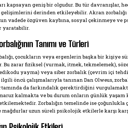
rı kapsayan geniş bir olgudur. Bu tür davranışlar, h
 gelişimlerini derinden etkileyebilir. Akran zorbalığı
zun vadede özgüven kaybına, sosyal çekinmeye ve p
 yaratabilir.
orbalığının Tanımı ve Türleri
alığı, çocukların veya ergenlerin başka bir kişiye sü
. Bu zarar fiziksel (vurmak, itmek, tekmelemek), söz
edikodu yayma) veya siber zorbalık (çevrim içi tehdit
 ilgili öncü çalışmalarıyla tanınan Dan Olweus, zorba
ortamında da farkındalık gerektirdiğini vurgulamakt
 maruz kalmakta ve bu durum onların günlük yaşam 
tkilemektedir. Zorbalığın temelinde ise çoğunlukla gü
 mağdurlar uzun süreli psikolojik etkilerle karşı karş
ın Psikolojik Etkileri