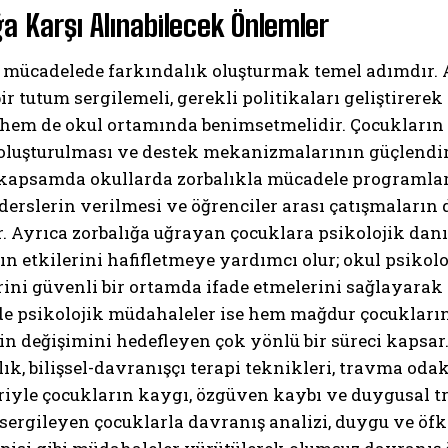
ğa Karşı Alınabilecek Önlemler
 mücadelede farkındalık oluşturmak temel adımdır. A
bir tutum sergilemeli, gerekli politikaları geliştirere
hem de okul ortamında benimsetmelidir. Çocukların k
oluşturulması ve destek mekanizmalarının güçlendiri
 kapsamda okullarda zorbalıkla mücadele programları
 derslerin verilmesi ve öğrenciler arası çatışmaların 
. Ayrıca zorbalığa uğrayan çocuklara psikolojik dan
n etkilerini hafifletmeye yardımcı olur; okul psikol
ini güvenli bir ortamda ifade etmelerini sağlayarak 
e psikolojik müdahaleler ise hem mağdur çocukların
in değişimini hedefleyen çok yönlü bir süreci kapsa
k, bilişsel-davranışçı terapi teknikleri, travma odak
riyle çocukların kaygı, özgüven kaybı ve duygusal t
sergileyen çocuklarla davranış analizi, duygu ve öfke