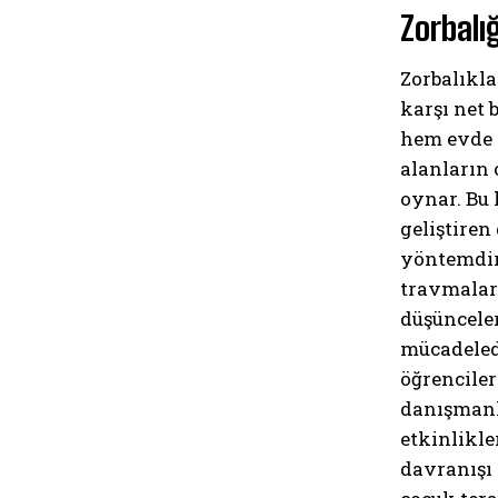
Zorbalı
Zorbalıkla
karşı net 
hem evde 
alanların 
oynar. Bu
geliştiren
yöntemdir
travmaları
düşünceler
mücadeled
öğrenciler
danışmanlı
etkinlikle
davranışı 