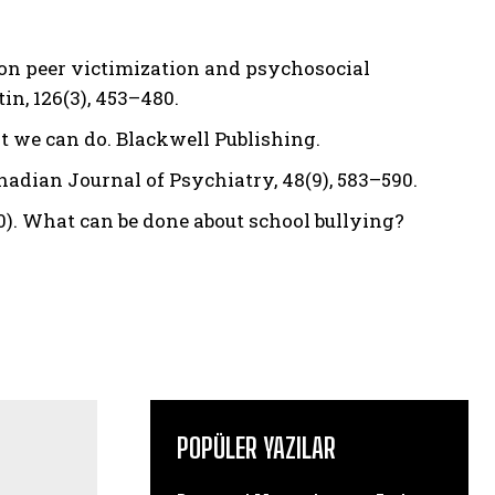
h on peer victimization and psychosocial
n, 126(3), 453–480.
t we can do. Blackwell Publishing.
nadian Journal of Psychiatry, 48(9), 583–590.
2010). What can be done about school bullying?
POPÜLER YAZILAR