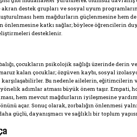
pisi gibi müdahaleler yürütülerek olumsuz davranış 
 akran destek grupları ve sosyal uyum programlarını
luşturulması hem mağdurların güçlenmesine hem de 
 önlenmesine katkı sağlar; böylece öğrencilerin duy
eliştirmeleri desteklenir.
alığı, çocukların psikolojik sağlığı üzerinde derin ve 
maruz kalan çocuklar; özgüven kaybı, sosyal izolasyo
 karşılaşabilirler. Bu nedenle ailelerin, eğitimcileri
önelik adımlar atması büyük önem taşır. Empati, ho
lması, hem mevcut mağdurların iyileşmesine yardımcı
n önünü açar. Sonuç olarak, zorbalığın önlenmesi yalnı
ha güçlü, dayanışmacı ve sağlıklı bir toplum yapısı
ça