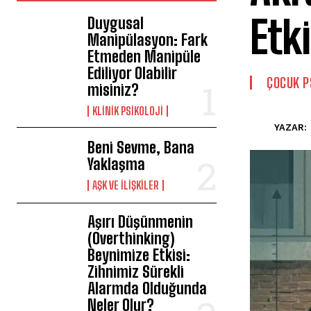
Etki
Duygusal
Manipülasyon: Fark
Etmeden Manipüle
Ediliyor Olabilir
ÇOCUK P
misiniz?
KLINIK PSIKOLOJI
YAZAR:
Beni Sevme, Bana
Yaklaşma
AŞK VE İLIŞKILER
Aşırı Düşünmenin
(Overthinking)
Beynimize Etkisi:
Zihnimiz Sürekli
Alarmda Olduğunda
Neler Olur?