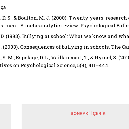
ça
 D. S., & Boulton, M. J. (2000). Twenty years' researc
stment: A meta-analytic review. Psychological Bulleti
 D. (1993). Bullying at school: What we know and wha
K. (2003). Consequences of bullying in schools. The Ca
 S. M., Espelage, D. L., Vaillancourt, T., & Hymel, S. (
tives on Psychological Science, 5(4), 411–444.
SONRAKI İÇERIK