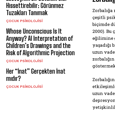
Hissettirebilir: Görünmez
Zorbalığa
Tuzakları Tanımak
çeşitli ps
ÇOCUK PSIKOLOJISI
biçimde d
Whose Unconscious Is It
2000). Bu 
Anyway? AI Interpretation of
eğilimine 
Children’s Drawings and the
yaşadığı 
Risk of Algorithmic Projection
uzun vade
zorbalığın
ÇOCUK PSIKOLOJISI
göstermek
Her “İnat” Gerçekten İnat
mıdır?
Zorbalığın
etkileşiml
ÇOCUK PSIKOLOJISI
uzun vaded
depresyon 
yetişkinli