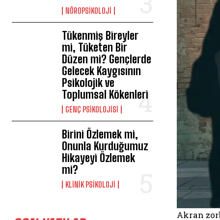
NÖROPSIKOLOJI
Tükenmiş Bireyler
mi, Tüketen Bir
Düzen mi? Gençlerde
Gelecek Kaygısının
Psikolojik ve
Toplumsal Kökenleri
GENÇ PSIKOLOJISI
Birini Özlemek mi,
Onunla Kurduğumuz
Hikayeyi Özlemek
mi?
KLINIK PSIKOLOJI
Akran zorb