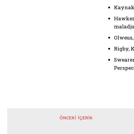
Kaynak
Hawker,
maladju
Olweus,
Rigby, 
Swearer,
Perspec
ÖNCEKI İÇERIK