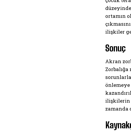
çocuk tera
düzeyinde
ortamın o
çıkmasının
ilişkiler g
Sonuç
Akran zorb
Zorbalığa 
sorunlarla
önlemeye y
kazandırı
ilişkileri
zamanda da
Kaynak