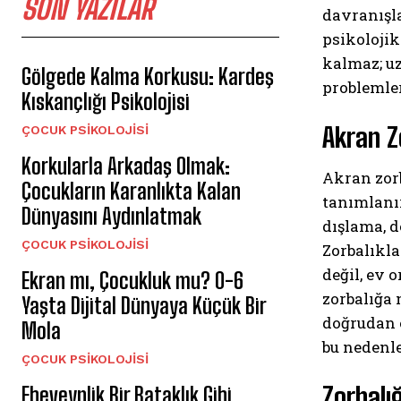
SON YAZILAR
davranışla
psikolojik
kalmaz; u
Gölgede Kalma Korkusu: Kardeş
problemler
Kıskançlığı Psikolojisi
Akran Z
ÇOCUK PSIKOLOJISI
Korkularla Arkadaş Olmak:
Akran zorb
Çocukların Karanlıkta Kalan
tanımlanır
Dünyasını Aydınlatmak
dışlama, d
ÇOCUK PSIKOLOJISI
Zorbalıkla
değil, ev 
Ekran mı, Çocukluk mu? 0-6
zorbalığa
Yaşta Dijital Dünyaya Küçük Bir
doğrudan e
Mola
bu nedenle
ÇOCUK PSIKOLOJISI
Zorbalığ
Ebeveynlik Bir Bataklık Gibi