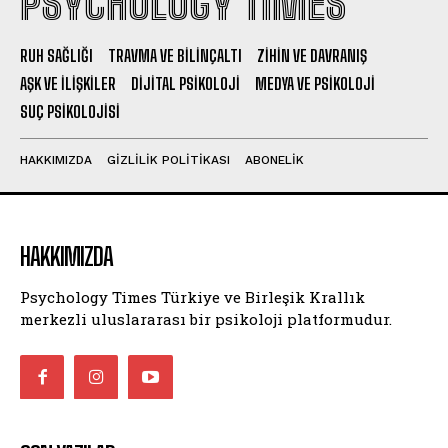
PSYCHOLOGY TIMES
RUH SAĞLIĞI
TRAVMA VE BILINÇALTI
ZIHIN VE DAVRANIŞ
AŞK VE İLIŞKILER
DIJITAL PSIKOLOJI
MEDYA VE PSIKOLOJI
SUÇ PSIKOLOJISI
HAKKIMIZDA
GIZLILIK POLITIKASI
ABONELIK
HAKKIMIZDA
Psychology Times Türkiye ve Birleşik Krallık
merkezli uluslararası bir psikoloji platformudur.