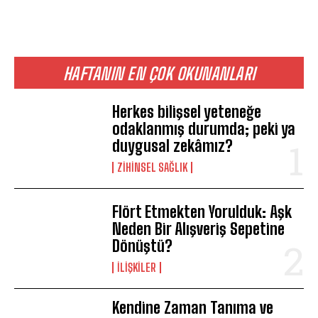
HAFTANIN EN ÇOK OKUNANLARI
Herkes bilişsel yeteneğe
odaklanmış durumda; peki ya
duygusal zekâmız?
ZIHINSEL SAĞLIK
ABONE OL
Flört Etmekten Yorulduk: Aşk
Gizlilik politikasını
okudum, onaylıyorum.
Neden Bir Alışveriş Sepetine
Dönüştü?
İLIŞKILER
Kendine Zaman Tanıma ve