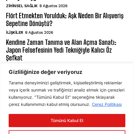
ZIHINSEL SAĞLIK
8 Ağustos 2026
Flört Etmekten Yorulduk: Aşk Neden Bir Alışveriş
Sepetine Dönüştü?
İLIŞKILER
8 Ağustos 2026
Kendine Zaman Tanıma ve Alan Açma Sanatı:
Japon Felsefesinin Yedi Tekniğiyle Kalıcı Öz
Şefkat
BILIŞSEL DAVRANIŞÇI TERAPI
8 Ağustos 2026
Gizliliğinize değer veriyoruz
Tarama deneyiminizi geliştirmek, kişiselleştirilmiş reklamlar
ABONE OL
veya içerik sunmak ve trafiğimizi analiz etmek için çerezleri
kullanıyoruz. "Tümünü Kabul Et" seçeneğine tıklayarak
çerez kullanımımızı kabul etmiş olursunuz.
Çerez Politikası
ABONE OL
Tümünü Kabul Et
Gizlilik Politikasını
okudum, onaylıyorum.