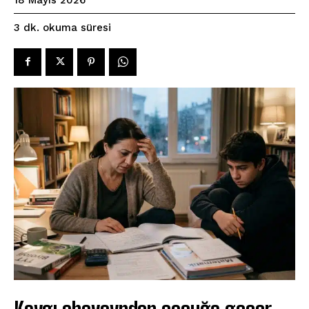
okuma süresi
3
dk.
Kaygı ebeveynden çocuğa geçer