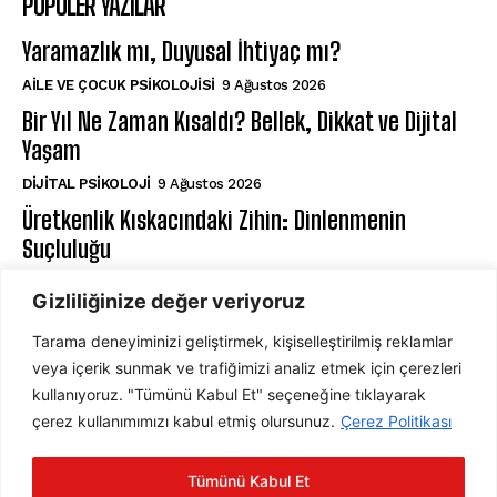
POPÜLER YAZILAR
Yaramazlık mı, Duyusal İhtiyaç mı?
AILE VE ÇOCUK PSIKOLOJISI
9 Ağustos 2026
Bir Yıl Ne Zaman Kısaldı? Bellek, Dikkat ve Dijital
Yaşam
DIJITAL PSIKOLOJI
9 Ağustos 2026
Üretkenlik Kıskacındaki Zihin: Dinlenmenin
Suçluluğu
⁠RUH SAĞLIĞI
9 Ağustos 2026
Gizliliğinize değer veriyoruz
Tarama deneyiminizi geliştirmek, kişiselleştirilmiş reklamlar
ABONE OL
veya içerik sunmak ve trafiğimizi analiz etmek için çerezleri
kullanıyoruz. "Tümünü Kabul Et" seçeneğine tıklayarak
çerez kullanımımızı kabul etmiş olursunuz.
Çerez Politikası
ABONE OL
Tümünü Kabul Et