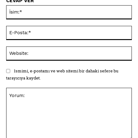
CEVAP VER
İsi
E-
Pos
Web
Ismimi, e-postamı ve web sitemi bir dahaki sefere bu
tarayıcıya kaydet.