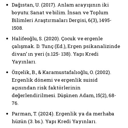
Dağıstan, U. (2017). Anlam arayışının iki
boyutu: Sanat ve bilim. İnsan ve Toplum
ABONE OL
Bilimleri Araştırmaları Dergisi, 6(3), 1495-
1508.
Gizlilik politikasını
okudum, onaylıyorum.
Halifeoğlu, S. (2020). Çocuk ve ergenle
çalışmak. D. Tunç (Ed.), Ergen psikanalizinde
divan’ ın yeri (s.125- 138). Yapı Kredi
Yayınları.
Özçelik, B., & Karamustafalıoğlu, O. (2002).
Ergenlik dönemi ve ergenlik suisid
açısından risk faktörlerinin
değerlendirilmesi. Düşünen Adam, 15(2), 68-
76.
Parman, T. (2024). Ergenlik ya da merhaba
hüzün (3. bs.). Yapı Kredi Yayınları.