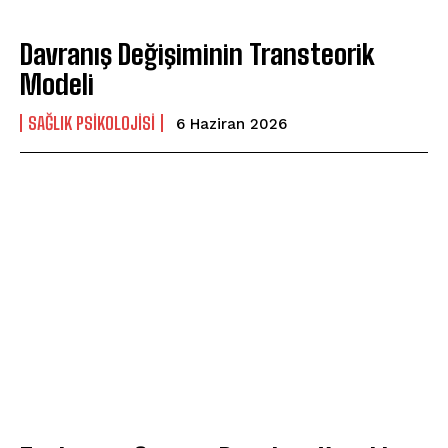
ABONE OL
Davranış Değişiminin Transteorik
Gizlilik politikasını
okudum, onaylıyorum.
Modeli
SAĞLIK PSIKOLOJISI
6 Haziran 2026