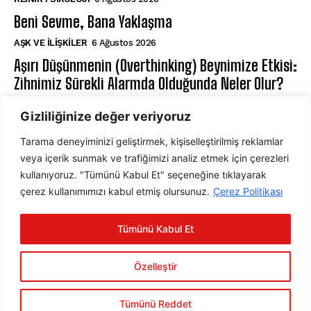
Beni Sevme, Bana Yaklaşma
AŞK VE İLIŞKILER
6 Ağustos 2026
Aşırı Düşünmenin (Overthinking) Beynimize Etkisi:
Zihnimiz Sürekli Alarmda Olduğunda Neler Olur?
NÖROPSIKOLOJI
6 Ağustos 2026
Gizliliğinize değer veriyoruz
Tarama deneyiminizi geliştirmek, kişiselleştirilmiş reklamlar
ABONE OL
veya içerik sunmak ve trafiğimizi analiz etmek için çerezleri
kullanıyoruz. "Tümünü Kabul Et" seçeneğine tıklayarak
çerez kullanımımızı kabul etmiş olursunuz.
Çerez Politikası
ABONE OL
Tümünü Kabul Et
Gizlilik Politikasını
okudum, onaylıyorum.
Özelleştir
Tümünü Reddet