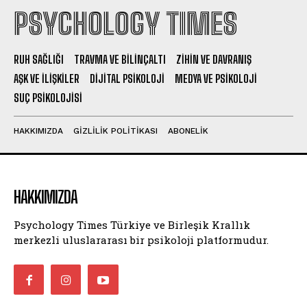
PSYCHOLOGY TIMES
RUH SAĞLIĞI
TRAVMA VE BILINÇALTI
ZIHIN VE DAVRANIŞ
AŞK VE İLIŞKILER
DIJITAL PSIKOLOJI
MEDYA VE PSIKOLOJI
SUÇ PSIKOLOJISI
HAKKIMIZDA
GIZLILIK POLITIKASI
ABONELIK
HAKKIMIZDA
Psychology Times Türkiye ve Birleşik Krallık
merkezli uluslararası bir psikoloji platformudur.