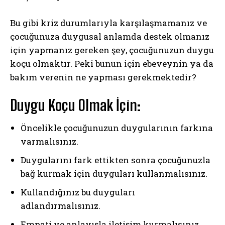
Bu gibi kriz durumlarıyla karşılaşmamanız ve
çocuğunuza duygusal anlamda destek olmanız
için yapmanız gereken şey, çocuğunuzun duygu
koçu olmaktır. Peki bunun için ebeveynin ya da
bakım verenin ne yapması gerekmektedir?
Duygu Koçu Olmak İçin:
Öncelikle çocuğunuzun duygularının farkına
varmalısınız.
Duygularını fark ettikten sonra çocuğunuzla
bağ kurmak için duyguları kullanmalısınız.
ABONE OL
Kullandığınız bu duyguları
adlandırmalısınız.
Gizlilik politikasını
okudum, onaylıyorum.
Empati ve anlayışla iletişim kurmalısınız.