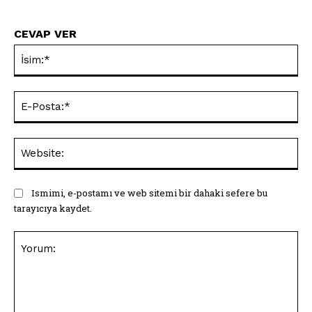
CEVAP VER
İsi
E-
Pos
Web
Ismimi, e-postamı ve web sitemi bir dahaki sefere bu
tarayıcıya kaydet.