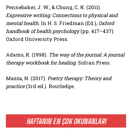
Pennebaker, J. W., & Chung, C. K. (2011).
Expressive writing: Connections to physical and
mental health.
In H. S. Friedman (Ed.),
Oxford
handbook of health psychology
(pp. 417–437).
ABONE OL
Oxford University Press.
Gizlilik politikasını
okudum, onaylıyorum.
Adams, K. (1998).
The way of the journal: A journal
therapy workbook for healing.
Sidran Press.
Mazza, N. (2017).
Poetry therapy: Theory and
practice
(3rd ed.). Routledge.
HAFTANIN EN ÇOK OKUNANLARI