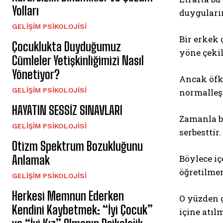
Yolları
duyguların
GELIŞIM PSIKOLOJISI
Bir erkek 
Çocuklukta Duyduğumuz
yöne çeki
Cümleler Yetişkinliğimizi Nasıl
Yönetiyor?
Ancak öfke
GELIŞIM PSIKOLOJISI
normalleşt
HAYATIN SESSİZ SINAVLARI
Zamanla bi
GELIŞIM PSIKOLOJISI
serbesttir.
Otizm Spektrum Bozukluğunu
Anlamak
Böylece iç
öğretilmem
GELIŞIM PSIKOLOJISI
Herkesi Memnun Ederken
O yüzden g
Kendini Kaybetmek: “İyi Çocuk”
içine atıl