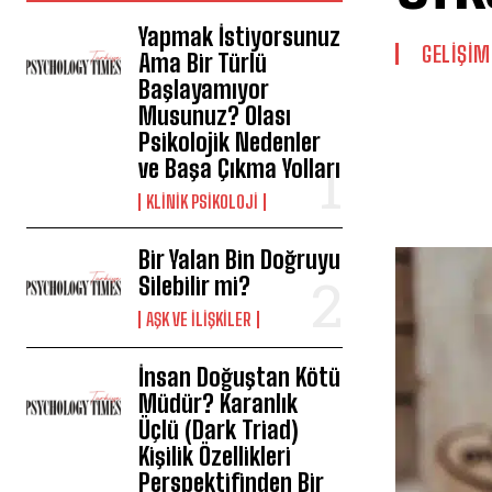
Yapmak İstiyorsunuz
GELIŞIM
Ama Bir Türlü
Başlayamıyor
Musunuz? Olası
Psikolojik Nedenler
ve Başa Çıkma Yolları
KLINIK PSIKOLOJI
Bir Yalan Bin Doğruyu
Silebilir mi?
AŞK VE İLIŞKILER
İnsan Doğuştan Kötü
Müdür? Karanlık
Üçlü (Dark Triad)
Kişilik Özellikleri
Perspektifinden Bir