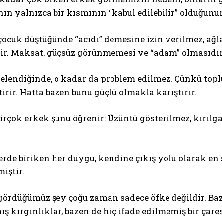
ın yalnızca bir kısmının “kabul edilebilir” olduğunun
çocuk düştüğünde “acıdı” demesine izin verilmez, ağ
lir. Maksat, güçsüz görünmemesi ve “adam” olmasıdır
lendiğinde, o kadar da problem edilmez. Çünkü topl
irir. Hatta bazen bunu güçlü olmakla karıştırır.
rçok erkek şunu öğrenir: Üzüntü gösterilmez, kırılga
erde biriken her duygu, kendine çıkış yolu olarak en s
iştir.
ördüğümüz şey çoğu zaman sadece öfke değildir. Baz
mış kırgınlıklar, bazen de hiç ifade edilmemiş bir çares