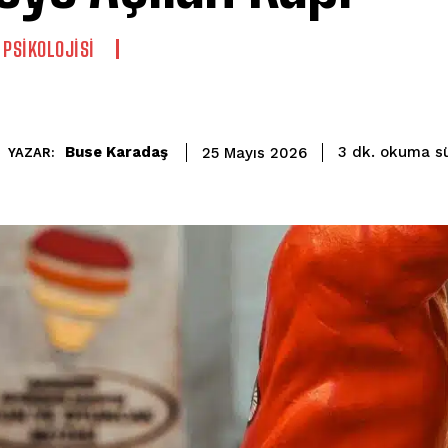
 PSIKOLOJISI
okuma sü
Buse Karadaş
3
dk.
25 Mayıs 2026
YAZAR: