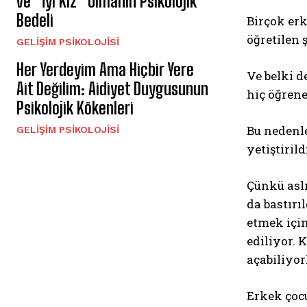
ve “İyi Kız” Olmanın Psikolojik
Bedeli
Birçok erk
öğretilen 
GELIŞIM PSIKOLOJISI
Her Yerdeyim Ama Hiçbir Yere
Ve belki d
Ait Değilim: Aidiyet Duygusunun
hiç öğren
Psikolojik Kökenleri
Bu nedenle
GELIŞIM PSIKOLOJISI
yetiştiril
Çünkü aslı
da bastırı
etmek için
ediliyor. 
açabiliyor
Erkek çocu