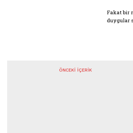
Fakat bir 
duygular s
ÖNCEKI İÇERIK