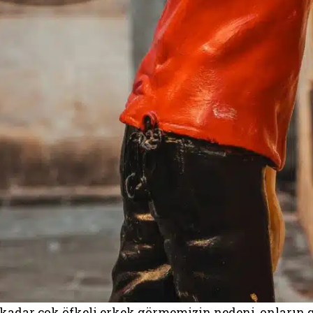
 kadar çok öfkeli erkek görmemizin nedeni, onların g