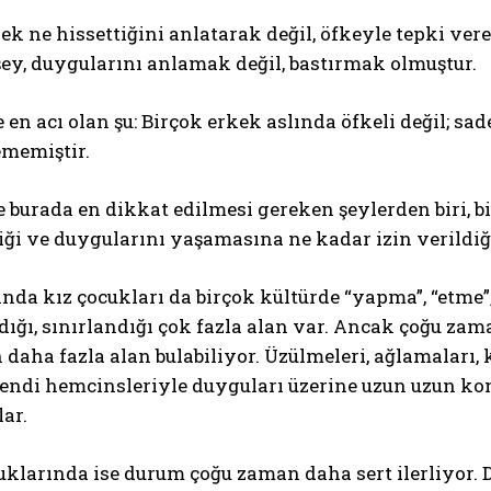
ek ne hissettiğini anlatarak değil, öfkeyle tepki ve
şey, duygularını anlamak değil, bastırmak olmuştur.
e en acı olan şu: Birçok erkek aslında öfkeli değil; sa
ememiştir.
 burada en dikkat edilmesi gereken şeylerden biri, b
ABONE OL
diği ve duygularını yaşamasına ne kadar izin verildiğ
Gizlilik politikasını
okudum, onaylıyorum.
nda kız çocukları da birçok kültürde “yapma”, “etme”,
ldığı, sınırlandığı çok fazla alan var. Ancak çoğu za
 daha fazla alan bulabiliyor. Üzülmeleri, ağlamaları
Kendi hemcinsleriyle duyguları üzerine uzun uzun konu
lar.
klarında ise durum çoğu zaman daha sert ilerliyor. 