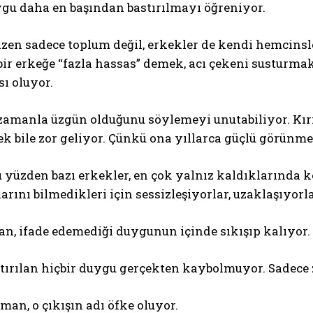
ygu daha en başından bastırılmayı öğreniyor.
azen sadece toplum değil, erkekler de kendi hemcins
ir erkeğe “fazla hassas” demek, acı çekeni susturmak
ı oluyor.
 zamanla üzgün olduğunu söylemeyi unutabiliyor. Kır
k bile zor geliyor. Çünkü ona yıllarca güçlü görünme
u yüzden bazı erkekler, en çok yalnız kaldıklarında 
arını bilmedikleri için sessizleşiyorlar, uzaklaşıyorl
n, ifade edemediği duygunun içinde sıkışıp kalıyor.
ırılan hiçbir duygu gerçekten kaybolmuyor. Sadece z
man, o çıkışın adı öfke oluyor.