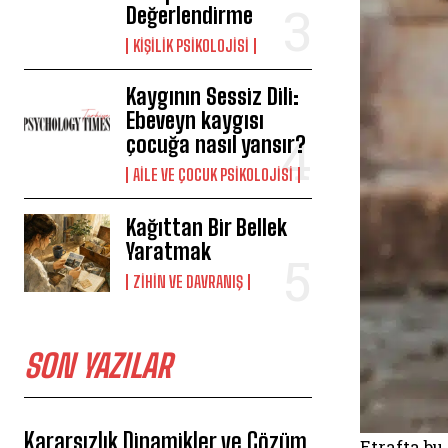
Değerlendirme
KIŞILIK PSIKOLOJISI
Kaygının Sessiz Dili:
Ebeveyn kaygısı
çocuğa nasıl yansır?
AILE VE ÇOCUK PSIKOLOJISI
Kağıttan Bir Bellek
Yaratmak
⁠ZIHIN VE DAVRANIŞ
SON YAZILAR
Kararsızlık Dinamikler ve Çözüm
Etrafta bu