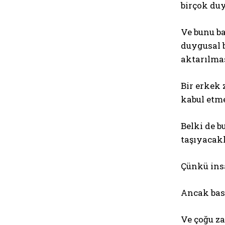
birçok du
Ve bunu b
duygusal b
aktarılmas
Bir erkek
kabul etme
Belki de b
taşıyacakl
Çünkü insa
Ancak bast
Ve çoğu za