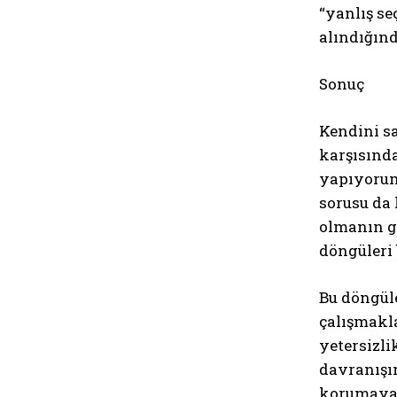
“yanlış se
alındığınd
Sonuç
Kendini sa
karşısında
yapıyorum
sorusu da 
olmanın ge
döngüleri 
Bu döngül
çalışmakl
yetersizli
davranışın
korumaya 