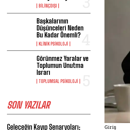
BILINÇDIŞI
Başkalarının
Düşünceleri Neden
Bu Kadar Önemli?
KLINIK PSIKOLOJI
Görünmez Yaralar ve
Toplumun Unutma
Israrı
TOPLUMSAL PSIKOLOJI
SON YAZILAR
Geleceğin Kayıp Senaryoları:
Giriş