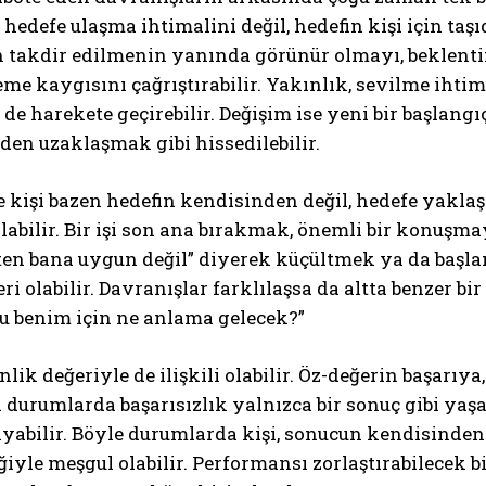
 hedefe ulaşma ihtimalini değil, hedefin kişi için taşı
in takdir edilmenin yanında görünür olmayı, beklent
e kaygısını çağrıştırabilir. Yakınlık, sevilme ihti
 de harekete geçirebilir. Değişim ise yeni bir başlangı
den uzaklaşmak gibi hissedilebilir.
e kişi bazen hedefin kendisinden değil, hedefe yakl
ABONE OL
olabilir. Bir işi son ana bırakmak, önemli bir konuşmay
zaten bana uygun değil” diyerek küçültmek ya da ba
Gizlilik politikasını
okudum, onaylıyorum.
i olabilir. Davranışlar farklılaşsa da altta benzer b
u benim için ne anlama gelecek?”
enlik değeriyle de ilişkili olabilir. Öz-değerin başar
 durumlarda başarısızlık yalnızca bir sonuç gibi yaşa
ıyabilir. Böyle durumlarda kişi, sonucun kendisinde
iyle meşgul olabilir. Performansı zorlaştırabilecek 