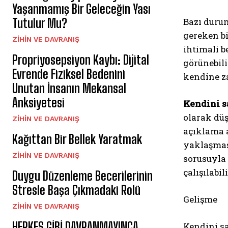
Yaşanmamış Bir Geleceğin Yası
Tutulur Mu?
Bazı durum
gereken bi
⁠ZIHIN VE DAVRANIŞ
ihtimali b
Propriyosepsiyon Kaybı: Dijital
görünebili
Evrende Fiziksel Bedenini
kendine z
Unutan İnsanın Mekansal
Anksiyetesi
Kendini s
olarak düş
⁠ZIHIN VE DAVRANIŞ
açıklama a
Kağıttan Bir Bellek Yaratmak
yaklaşması
⁠ZIHIN VE DAVRANIŞ
sorusuyla
çalışılabili
Duygu Düzenleme Becerilerinin
Stresle Başa Çıkmadaki Rolü
Gelişme
⁠ZIHIN VE DAVRANIŞ
HERKES GİBİ DAVRANMAYINCA
Kendini s