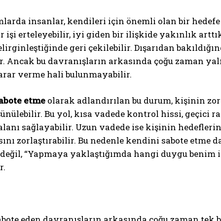
larda insanlar, kendileri için önemli olan bir hedef
r işi erteleyebilir, iyi giden bir ilişkide yakınlık art
elirginleştiğinde geri çekilebilir. Dışarıdan bakıldığı
r. Ancak bu davranışların arkasında çoğu zaman yalnız
arar verme hali bulunmayabilir.
abote etme
olarak adlandırılan bu durum, kişinin zorl
ünülebilir. Bu yol, kısa vadede kontrol hissi, geçici 
lanı sağlayabilir. Uzun vadede ise kişinin hedeflerin
nı zorlaştırabilir. Bu nedenle kendini sabote etme 
 değil, “Yapmaya yaklaştığımda hangi duygu benim iç
r.
abote eden davranışların arkasında çoğu zaman tek b