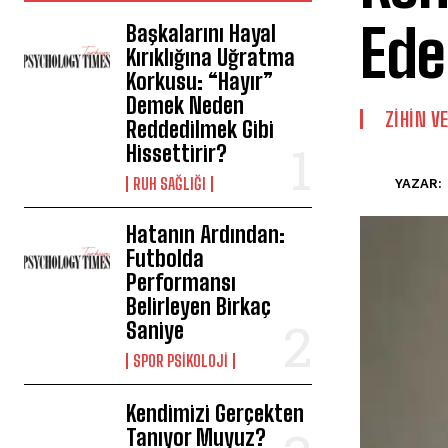
Ede
Başkalarını Hayal
Kırıklığına Uğratma
Korkusu: “Hayır”
Demek Neden
⁠ZIHIN V
Reddedilmek Gibi
Hissettirir?
⁠RUH SAĞLIĞI
YAZAR:
Hatanın Ardından:
Futbolda
Performansı
Belirleyen Birkaç
Saniye
SPOR PSIKOLOJI
Kendimizi Gerçekten
Tanıyor Muyuz?