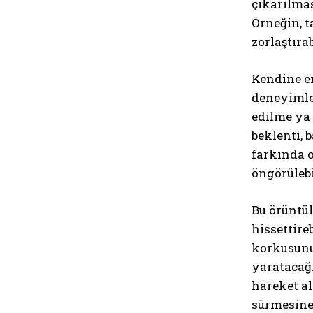
çıkarılmas
Örneğin, 
zorlaştırab
Kendine en
deneyimler
edilme ya 
beklenti, 
farkında o
öngörülebil
Bu örüntül
hissettire
korkusunu
yaratacağı
hareket a
sürmesine 