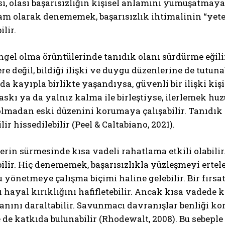
ı, olası başarısızlığın kişisel anlamını yumuşatmaya 
tam olarak denememek, başarısızlık ihtimalinin “ye
ilir.
gel olma örüntülerinde tanıdık olanı sürdürme eğilimi
e değil, bildiği ilişki ve duygu düzenlerine de tutunab
da kayıpla birlikte yaşandıysa, güvenli bir ilişki kiş
baskı ya da yalnız kalma ile birleştiyse, ilerlemek hu
lmadan eski düzenini korumaya çalışabilir. Tanıdık o
ir hissedilebilir (Peel & Caltabiano, 2021).
erin sürmesinde kısa vadeli rahatlama etkili olabilir
bilir. Hiç denememek, başarısızlıkla yüzleşmeyi ertele
 yönetmeye çalışma biçimi haline gelebilir. Bir fır
 hayal kırıklığını hafifletebilir. Ancak kısa vadede
lanını daraltabilir. Savunmacı davranışlar benliği 
de katkıda bulunabilir (Rhodewalt, 2008). Bu sebeple