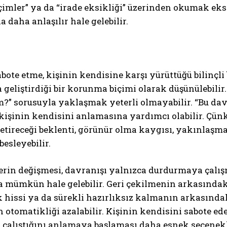
çimler” ya da “irade eksikliği” üzerinden okumak eksi
a daha anlaşılır hale gelebilir.
bote etme, kişinin kendisine karşı yürüttüğü bilinçli
 geliştirdiği bir korunma biçimi olarak düşünülebilir
?” sorusuyla yaklaşmak yeterli olmayabilir. “Bu dav
kişinin kendisini anlamasına yardımcı olabilir. Çünk
tireceği beklenti, görünür olma kaygısı, yakınlaşm
besleyebilir.
erin değişmesi, davranışı yalnızca durdurmaya çalış
a mümkün hale gelebilir. Geri çekilmenin arkasınd
k hissi ya da sürekli hazırlıksız kalmanın arkasında
 otomatikliği azalabilir. Kişinin kendisini sabote e
çalıştığını anlamaya başlaması daha esnek seçenekle