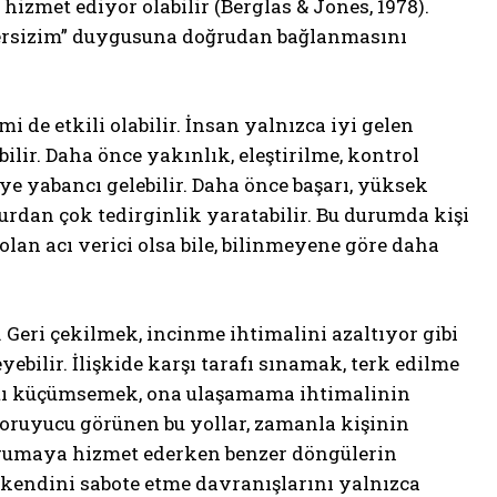
hizmet ediyor olabilir (Berglas & Jones, 1978).
tersizim” duygusuna doğrudan bağlanmasını
 de etkili olabilir. İnsan yalnızca iyi gelen
ilir. Daha önce yakınlık, eleştirilme, kontrol
iye yabancı gelebilir. Daha önce başarı, yüksek
zurdan çok tedirginlik yaratabilir. Bu durumda kişi
lan acı verici olsa bile, bilinmeyene göre daha
. Geri çekilmek, incinme ihtimalini azaltıyor gibi
yebilir. İlişkide karşı tarafı sınamak, terk edilme
satı küçümsemek, ona ulaşamama ihtimalinin
 koruyucu görünen bu yollar, zamanla kişinin
korumaya hizmet ederken benzer döngülerin
 kendini sabote etme davranışlarını yalnızca