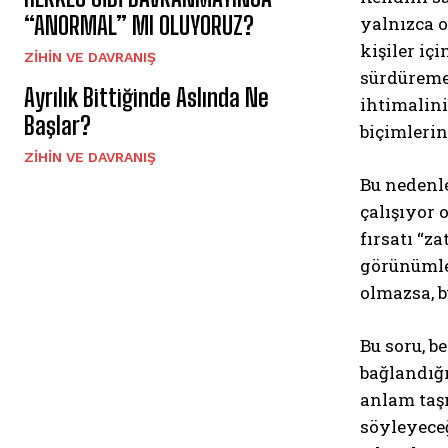
“ANORMAL” MI OLUYORUZ?
yalnızca o
kişiler iç
⁠ZIHIN VE DAVRANIŞ
sürdüremem
Ayrılık Bittiğinde Aslında Ne
ihtimalini
Başlar?
biçimlerin
⁠ZIHIN VE DAVRANIŞ
Bu nedenl
çalışıyor 
fırsatı “
görünümler
olmazsa, b
Bu soru, b
bağlandığı
anlam taş
söyleyeceğ