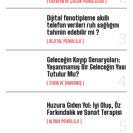
EBEVEYN VE ÇOCUK PSIKOLOJISI
Dijital fenotipleme akıllı
telefon verileri ruh sağlığını
tahmin edebilir mi ?
DIJITAL PSIKOLOJI
ABONE OL
Geleceğin Kayıp Senaryoları:
Yaşanmamış Bir Geleceğin Yası
Gizlilik politikasını
okudum, onaylıyorum.
Tutulur Mu?
⁠ZIHIN VE DAVRANIŞ
Huzura Giden Yol: İyi Oluş, Öz
Farkındalık ve Sanat Terapisi
KLINIK PSIKOLOJI