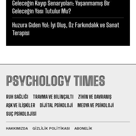
Geleceğin Kayıp Senaryoları: Yaşanmamış Bir
Geleceğin Yası Tutulur Mu?
Huzura Giden Yol: İyi Oluş, Öz Farkındalık ve Sanat
Terapisi
PSYCHOLOGY TIMES
RUH SAĞLIĞI
TRAVMA VE BILINÇALTI
ZIHIN VE DAVRANIŞ
AŞK VE İLIŞKILER
DIJITAL PSIKOLOJI
MEDYA VE PSIKOLOJI
SUÇ PSIKOLOJISI
HAKKIMIZDA
GIZLILIK POLITIKASI
ABONELIK