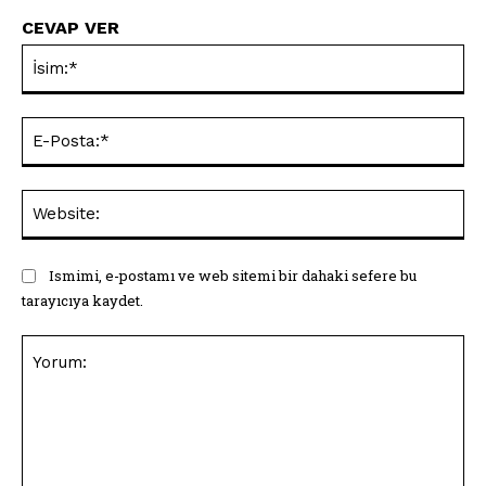
CEVAP VER
İsi
E-
Pos
Web
Ismimi, e-postamı ve web sitemi bir dahaki sefere bu
tarayıcıya kaydet.