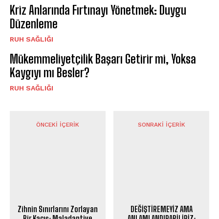
Kriz Anlarında Fırtınayı Yönetmek: Duygu
Düzenleme
⁠RUH SAĞLIĞI
Mükemmeliyetçilik Başarı Getirir mi, Yoksa
Kaygıyı mı Besler?
⁠RUH SAĞLIĞI
ÖNCEKI İÇERIK
SONRAKI İÇERIK
Zihnin Sınırlarını Zorlayan
DEĞİŞTİREMEYİZ AMA
Bir Kaçış: Maladaptive
ANLAMLANDIRABİLİRİZ: