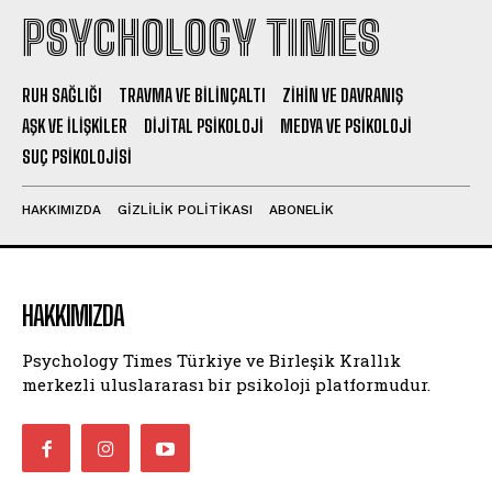
PSYCHOLOGY TIMES
RUH SAĞLIĞI
TRAVMA VE BILINÇALTI
ZIHIN VE DAVRANIŞ
AŞK VE İLIŞKILER
DIJITAL PSIKOLOJI
MEDYA VE PSIKOLOJI
SUÇ PSIKOLOJISI
HAKKIMIZDA
GIZLILIK POLITIKASI
ABONELIK
HAKKIMIZDA
Psychology Times Türkiye ve Birleşik Krallık
merkezli uluslararası bir psikoloji platformudur.