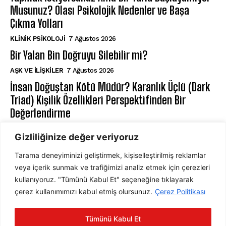
Musunuz? Olası Psikolojik Nedenler ve Başa
Çıkma Yolları
KLINIK PSIKOLOJI
7 Ağustos 2026
Bir Yalan Bin Doğruyu Silebilir mi?
AŞK VE İLIŞKILER
7 Ağustos 2026
İnsan Doğuştan Kötü Müdür? Karanlık Üçlü (Dark
Triad) Kişilik Özellikleri Perspektifinden Bir
Değerlendirme
KIŞILIK PSIKOLOJISI
7 Ağustos 2026
Gizliliğinize değer veriyoruz
Tarama deneyiminizi geliştirmek, kişiselleştirilmiş reklamlar
ABONE OL
veya içerik sunmak ve trafiğimizi analiz etmek için çerezleri
kullanıyoruz. "Tümünü Kabul Et" seçeneğine tıklayarak
çerez kullanımımızı kabul etmiş olursunuz.
Çerez Politikası
ABONE OL
Tümünü Kabul Et