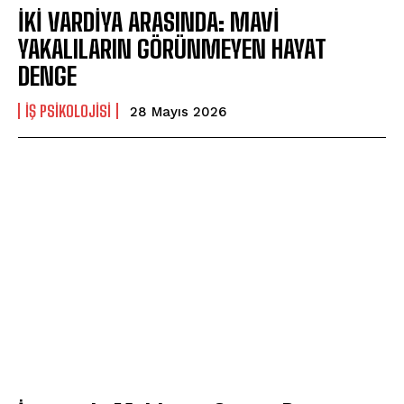
İKİ VARDİYA ARASINDA: MAVİ
YAKALILARIN GÖRÜNMEYEN HAYAT
ABONE OL
DENGE
Gizlilik politikasını
okudum, onaylıyorum.
İŞ PSIKOLOJISI
28 Mayıs 2026