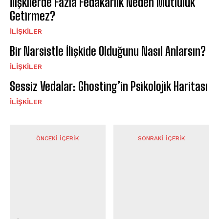
İlişkilerde Fazla Fedakârlık Neden Mutluluk
Getirmez?
İLIŞKILER
Bir Narsistle İlişkide Olduğunu Nasıl Anlarsın?
İLIŞKILER
Sessiz Vedalar: Ghosting’in Psikolojik Haritası
İLIŞKILER
ÖNCEKI İÇERIK
SONRAKI İÇERIK