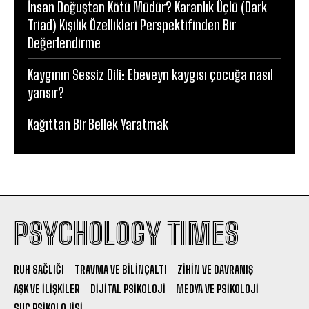
İnsan Doğuştan Kötü Müdür? Karanlık Üçlü (Dark
Triad) Kişilik Özellikleri Perspektifinden Bir
Değerlendirme
Kaygının Sessiz Dili: Ebeveyn kaygısı çocuğa nasıl
yansır?
Kağıttan Bir Bellek Yaratmak
PSYCHOLOGY TIMES
RUH SAĞLIĞI
TRAVMA VE BILINÇALTI
ZIHIN VE DAVRANIŞ
AŞK VE İLIŞKILER
DIJITAL PSIKOLOJI
MEDYA VE PSIKOLOJI
SUÇ PSIKOLOJISI