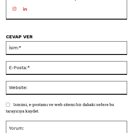
CEVAP VER
İsi
E-
Pos
Web
Ismimi, e-postamı ve web sitemi bir dahaki sefere bu
tarayıcıya kaydet.