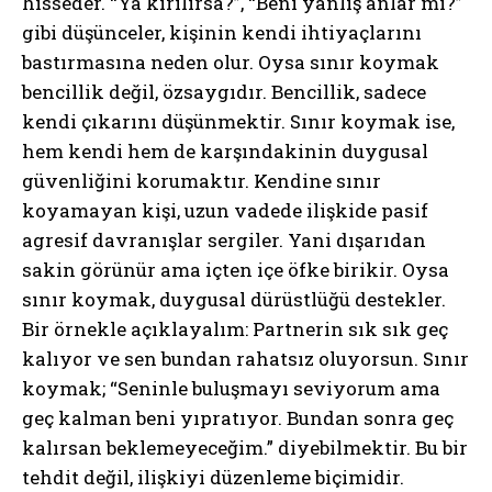
hisseder. “Ya kırılırsa?”, “Beni yanlış anlar mı?”
gibi düşünceler, kişinin kendi ihtiyaçlarını
bastırmasına neden olur. Oysa sınır koymak
bencillik değil, özsaygıdır. Bencillik, sadece
kendi çıkarını düşünmektir. Sınır koymak ise,
hem kendi hem de karşındakinin duygusal
güvenliğini korumaktır. Kendine sınır
koyamayan kişi, uzun vadede ilişkide pasif
agresif davranışlar sergiler. Yani dışarıdan
sakin görünür ama içten içe öfke birikir. Oysa
sınır koymak, duygusal dürüstlüğü destekler.
Bir örnekle açıklayalım: Partnerin sık sık geç
kalıyor ve sen bundan rahatsız oluyorsun. Sınır
koymak; “Seninle buluşmayı seviyorum ama
geç kalman beni yıpratıyor. Bundan sonra geç
kalırsan beklemeyeceğim.” diyebilmektir. Bu bir
tehdit değil, ilişkiyi düzenleme biçimidir.