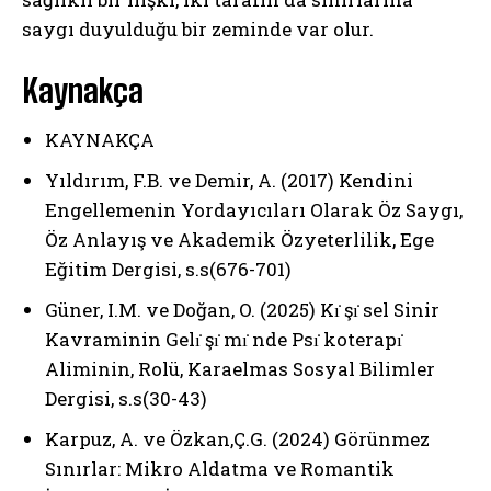
saygı duyulduğu bir zeminde var olur.
Gizlilik politikasını
okudum, onaylıyorum.
Kaynakça
KAYNAKÇA
Yıldırım, F.B. ve Demir, A. (2017) Kendini
Engellemenin Yordayıcıları Olarak Öz Saygı,
Öz Anlayış ve Akademik Özyeterlilik, Ege
Eğitim Dergisi, s.s(676-701)
Güner, I.M. ve Doğan, O. (2025) Kı̇ şı̇ sel Sinir
Kavraminin Gelı̇ şı̇ mı̇ nde Psı̇ koterapı̇
Aliminin, Rolü, Karaelmas Sosyal Bilimler
Dergisi, s.s(30-43)
Karpuz, A. ve Özkan,Ç.G. (2024) Görünmez
Sınırlar: Mikro Aldatma ve Romantik