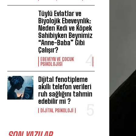
Tüylü Evlatlar ve
Biyolojik Ebeveynlik:
Neden Kedi ve Köpek
Sahibiyken Beynimiz
“Anne-Baba” Gibi
Çalışır?
EBEVEYN VE ÇOCUK
PSIKOLOJISI
Dijital fenotipleme
akıllı telefon verileri
ruh sağlığını tahmin
edebilir mi ?
DIJITAL PSIKOLOJI
SON YAZILAR