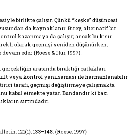
iyle birlikte çalışır. Çünkü “keşke” düşüncesi
zusundan da kaynaklanır. Birey, alternatif bir
ontrol kazanmaya da çalışır; ancak bu kısır
sürekli olarak geçmişi yeniden düşünürken,
 devam eder (Roese & Hur, 1997).
n gerçekliğin arasında bıraktığı çatlakları
 guilt veya kontrol yanılsaması ile harmanlanabilir
tirici tarafı, geçmişi değiştirmeye çalışmakta
ğunu kabul etmekte yatar. Bundandır ki bazı
kların sırtındadır.
etin, 121(1), 133–148. (Roese, 1997)