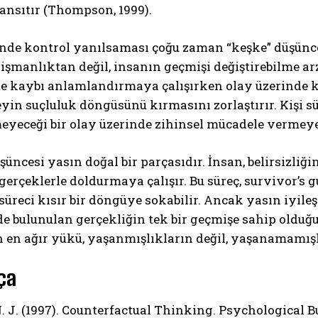
ansıtır (Thompson, 1999).
nde kontrol yanılsaması çoğu zaman “keşke” düşünces
işmanlıktan değil, insanın geçmişi değiştirebilme ar
te kaybı anlamlandırmaya çalışırken olay üzerinde k
yin suçluluk döngüsünü kırmasını zorlaştırır. Kişi 
eyeceği bir olay üzerinde zihinsel mücadele vermeye
şüncesi yasın doğal bir parçasıdır. İnsan, belirsizliği
 gerçeklerle doldurmaya çalışır. Bu süreç, survivor’s
süreci kısır bir döngüye sokabilir. Ancak yasın iyileş
nde bulunulan gerçekliğin tek bir geçmişe sahip oldu
 en ağır yükü, yaşanmışlıkların değil, yaşanamamışlı
ça
. J. (1997). Counterfactual Thinking. Psychological Bull