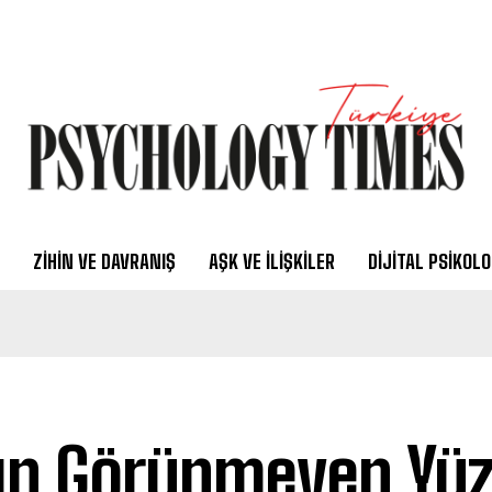
ZIHIN VE DAVRANIŞ
AŞK VE İLIŞKILER
DIJITAL PSIKOLO
ın Görünmeyen Yüz