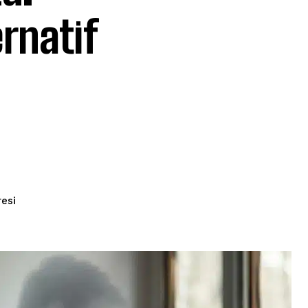
ernatif
esi