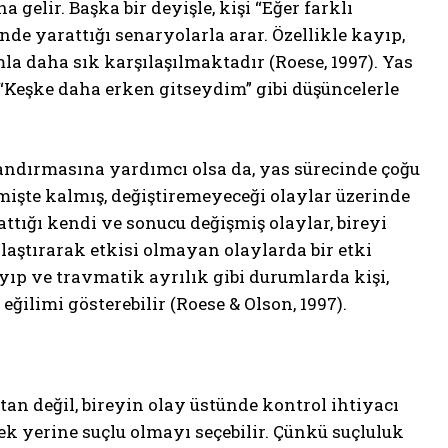
gelir. Başka bir deyişle, kişi “Eğer farklı
e yarattığı senaryolarla arar. Özellikle kayıp,
a daha sık karşılaşılmaktadır (Roese, 1997). Yas
 “Keşke daha erken gitseydim” gibi düşüncelerle
andırmasına yardımcı olsa da, yas sürecinde çoğu
çmişte kalmış, değiştiremeyeceği olaylar üzerinde
attığı kendi ve sonucu değişmiş olaylar, bireyi
ştırarak etkisi olmayan olaylarda bir etki
ayıp ve travmatik ayrılık gibi durumlarda kişi,
ilimi gösterebilir (Roese & Olson, 1997).
an değil, bireyin olay üstünde kontrol ihtiyacı
ek yerine suçlu olmayı seçebilir. Çünkü suçluluk