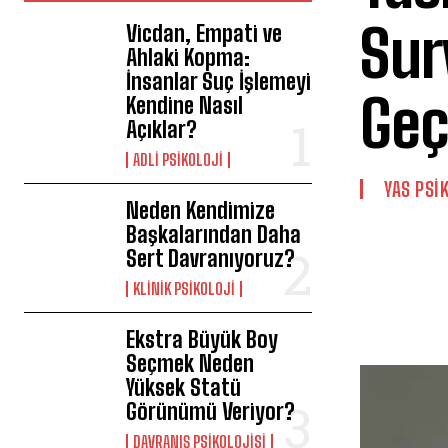
Sur
Vicdan, Empati ve
Ahlaki Kopma:
İnsanlar Suç İşlemeyi
Geç
Kendine Nasıl
Açıklar?
ADLI PSIKOLOJI
YAS PSI
Neden Kendimize
Başkalarından Daha
Sert Davranıyoruz?
KLINIK PSIKOLOJI
Ekstra Büyük Boy
Seçmek Neden
Yüksek Statü
Görünümü Veriyor?
DAVRANIŞ PSIKOLOJISI