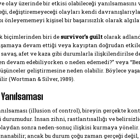
eye olay üzerinde bir etkisi olabileceği yanılsamasını
i, değiştiremeyeceği olayları kendi davranışlarıyla 
bı önleyememeyi kişisel bir başarısızlık olarak algıl
k biçimlerinden biri de
survivor’s guilt
olarak adlandı
aşamaya devam ettiği veya kayıptan doğrudan etkilen
 savaş, afet ve kaza gibi durumlarla ilişkilendirilse 
Ben devam edebiliyorken o neden edemedi?” veya “B
düşünceler geliştirmesine neden olabilir. Böylece y
ilir (Wortman & Silver, 1989).
 Yanılsaması
nılsaması (illusion of control), bireyin gerçekte ko
durumudur. İnsan zihni, rastlantısallığı ve belirsizliğ
 olaydan sonra neden-sonuç ilişkisi kurmaya yönelir. 
nanabilir; ancak bu durum çoğu zaman gerçeği değil, z