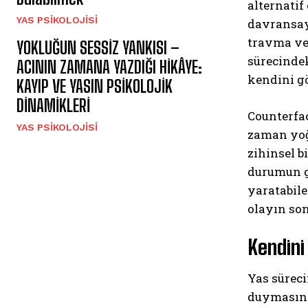
alternatif
YAS PSIKOLOJISI
davransayd
travma ve 
YOKLUĞUN SESSİZ YANKISI –
sürecindek
ACININ ZAMANA YAZDIĞI HİKÂYE:
kendini gö
KAYIP VE YASIN PSİKOLOJİK
DİNAMİKLERİ
Counterfa
YAS PSIKOLOJISI
zaman yoğu
zihinsel b
durumun g
yaratabile
olayın son
Kendini
Yas süreci
duymasında