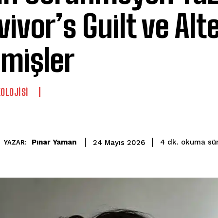
vivor’s Guilt ve Alt
mişler
KOLOJISI
okuma sür
Pınar Yaman
4
dk.
24 Mayıs 2026
YAZAR: