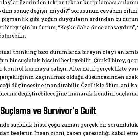
 olaylar üzerinden tekrar tekrar kurgulaması anlamına 
ım sonuç değişir miydi?” sorusunun cevabını zihnind
pişmanlık gibi yoğun duyguların ardından bu duruml
i birey için bu durum, “Keşke daha önce arasaydım”,
sterebilir.
ctual thinking bazı durumlarda bireyin olayı anlaml
n bir suçluluk hissini besleyebilir. Çünkü birey, ge
ABONE OL
ir kontrol kurmaya çalışır. Alternatif gerçeklikte yar
erçekliğinin kaçınılmaz olduğu düşüncesinden uzakla
Gizlilik politikasını
okudum, onaylıyorum.
ceği düşüncesine inandırabilir. Özellikle ölüm, ani k
ucunu değiştirebileceğine inanarak kendini suçlama eğ
 Suçlama ve Survivor’s Guilt
nde suçluluk hissi çoğu zaman gerçek bir sorumlulukt
n beslenir. İnsan zihni, bazen çaresizliği kabul etm