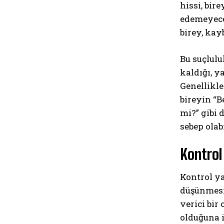
hissi, bir
edemeyeceğ
birey, kay
Bu suçlulu
kaldığı, y
Genellikle
bireyin “
mi?” gibi 
sebep olab
Kontrol
Kontrol ya
düşünmesi 
verici bir
olduğuna i