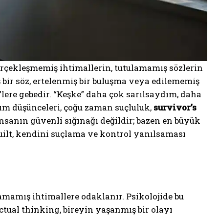
gerçekleşmemiş ihtimallerin, tutulamamış sözlerin
 bir söz, ertelenmiş bir buluşma veya edilememiş
”lere gebedir. “Keşke” daha çok sarılsaydım, daha
m düşünceleri, çoğu zaman suçluluk,
survivor’s
insanın güvenli sığınağı değildir; bazen en büyük
 guilt, kendini suçlama ve kontrol yanılsaması
amamış ihtimallere odaklanır. Psikolojide bu
ctual thinking, bireyin yaşanmış bir olayı