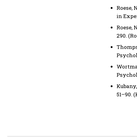
Roese, N
in Exper
Roese, N
290. (Ro
Thompso
Psychol
Wortman,
Psychol
Kubany, 
51–90. 