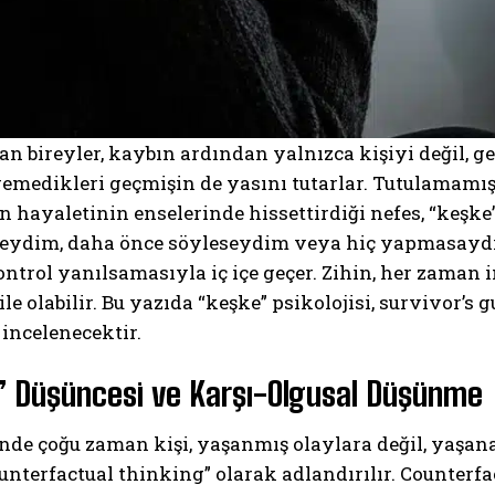
n bireyler, kaybın ardından yalnızca kişiyi değil, 
remedikleri geçmişin de yasını tutarlar. Tutulamamış
n hayaletinin enselerinde hissettirdiği nefes, “keşke
seydim, daha önce söyleseydim veya hiç yapmasaydı
ntrol yanılsamasıyla iç içe geçer. Zihin, her zaman 
le olabilir. Bu yazıda “keşke” psikolojisi, survivor’s
incelenecektir.
 Düşüncesi ve Karşı-Olgusal Düşünme
nde çoğu zaman kişi, yaşanmış olaylara değil, yaşan
nterfactual thinking” olarak adlandırılır. Counterfa