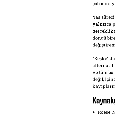
çabasını y
Yas süreci
yalnızca p
gerçeklik
döngü bire
değiştirem
“Keşke” dü
alternatif
ve tüm bu 
değil, içi
kayıpların
Kaynak
Roese, N