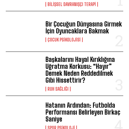
BILIŞSEL DAVRANIŞÇI TERAPI
Bir Çocuğun Dünyasına Girmek
ABONE OL
İçin Oyuncaklara Bakmak
ÇOCUK PSIKOLOJISI
Gizlilik politikasını
okudum, onaylıyorum.
Başkalarını Hayal Kırıklığına
Uğratma Korkusu: “Hayır”
Demek Neden Reddedilmek
Gibi Hissettirir?
⁠RUH SAĞLIĞI
Hatanın Ardından: Futbolda
Performansı Belirleyen Birkaç
Saniye
SPOR PSIKOLOJI