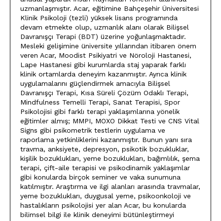
uzmanlaşmıştır. Acar, eğitimine Bahçeşehir Üniversitesi
Klinik Psikoloji (tezli) yüksek lisans programında
devam etmekte olup, uzmanlık alanı olarak Bilişsel
Davranışçı Terapi (BDT) üzerine yoğunlaşmaktadır.
Mesleki gelişimine üniversite yıllarından itibaren önem
veren Acar, Moodist Psikiyatri ve Nöroloji Hastanesi,
Lape Hastanesi gibi kurumlarda staj yaparak farklı
klinik ortamlarda deneyim kazanmıştır. Ayrıca klinik
uygulamalarını güçlendirmek amacıyla Bilişsel
Davranışçı Terapi, Kısa Süreli Çözüm Odaklı Terapi,
Mindfulness Temelli Terapi, Sanat Terapisi, Spor
Psikolojisi gibi farklı terapi yaklaşımlarına yönelik
eğitimler almış; MMPI, MOXO Dikkat Testi ve CNS Vital
Signs gibi psikometrik testlerin uygulama ve
raporlama yetkinliklerini kazanmıştır. Bunun yanı sıra
travma, anksiyete, depresyon, psikotik bozukluklar,
kişilik bozuklukları, yeme bozuklukları, bağımlılık, şema
terapi, çift-aile terapisi ve psikodinamik yaklaşımlar
gibi konularda birçok seminer ve vaka sunumuna
katılmıştır. Araştırma ve ilgi alanları arasında travmalar,
yeme bozuklukları, duygusal yeme, psikoonkoloji ve
hastalıkların psikolojisi yer alan Acar, bu konularda
bilimsel bilgi ile klinik deneyimi bütünleştirmeyi