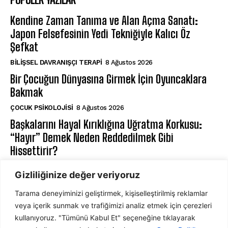
Kendine Zaman Tanıma ve Alan Açma Sanatı:
Japon Felsefesinin Yedi Tekniğiyle Kalıcı Öz
Şefkat
BILIŞSEL DAVRANIŞÇI TERAPI
8 Ağustos 2026
Bir Çocuğun Dünyasına Girmek İçin Oyuncaklara
Bakmak
ÇOCUK PSIKOLOJISI
8 Ağustos 2026
Başkalarını Hayal Kırıklığına Uğratma Korkusu:
“Hayır” Demek Neden Reddedilmek Gibi
Hissettirir?
⁠RUH SAĞLIĞI
8 Ağustos 2026
Gizliliğinize değer veriyoruz
Tarama deneyiminizi geliştirmek, kişiselleştirilmiş reklamlar
ABONE OL
veya içerik sunmak ve trafiğimizi analiz etmek için çerezleri
kullanıyoruz. "Tümünü Kabul Et" seçeneğine tıklayarak