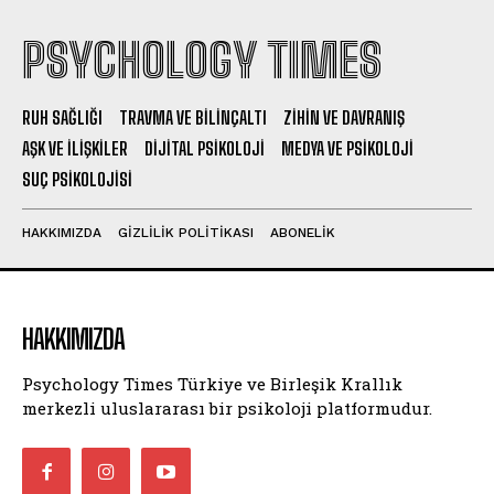
PSYCHOLOGY TIMES
RUH SAĞLIĞI
TRAVMA VE BILINÇALTI
ZIHIN VE DAVRANIŞ
AŞK VE İLIŞKILER
DIJITAL PSIKOLOJI
MEDYA VE PSIKOLOJI
SUÇ PSIKOLOJISI
HAKKIMIZDA
GIZLILIK POLITIKASI
ABONELIK
HAKKIMIZDA
Psychology Times Türkiye ve Birleşik Krallık
merkezli uluslararası bir psikoloji platformudur.