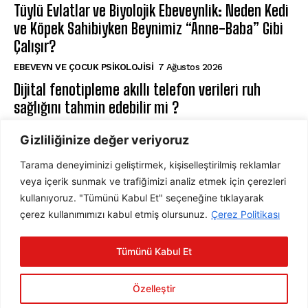
Tüylü Evlatlar ve Biyolojik Ebeveynlik: Neden Kedi
ve Köpek Sahibiyken Beynimiz “Anne-Baba” Gibi
Çalışır?
EBEVEYN VE ÇOCUK PSIKOLOJISI
7 Ağustos 2026
Dijital fenotipleme akıllı telefon verileri ruh
sağlığını tahmin edebilir mi ?
DIJITAL PSIKOLOJI
7 Ağustos 2026
Gizliliğinize değer veriyoruz
Tarama deneyiminizi geliştirmek, kişiselleştirilmiş reklamlar
ABONE OL
veya içerik sunmak ve trafiğimizi analiz etmek için çerezleri
kullanıyoruz. "Tümünü Kabul Et" seçeneğine tıklayarak
çerez kullanımımızı kabul etmiş olursunuz.
Çerez Politikası
ABONE OL
Tümünü Kabul Et
Gizlilik Politikasını
okudum, onaylıyorum.
Özelleştir