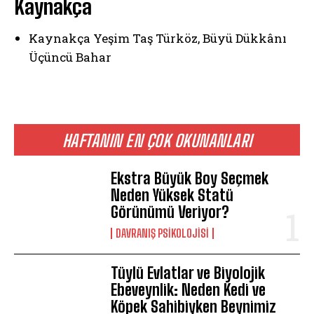
Kaynakça
ABONE OL
Kaynakça Yeşim Taş Türköz, Büyü Dükkânı
Gizlilik politikasını
okudum, onaylıyorum.
Üçüncü Bahar
HAFTANIN EN ÇOK OKUNANLARI
Ekstra Büyük Boy Seçmek
Neden Yüksek Statü
Görünümü Veriyor?
DAVRANIŞ PSIKOLOJISI
Tüylü Evlatlar ve Biyolojik
Ebeveynlik: Neden Kedi ve
Köpek Sahibiyken Beynimiz