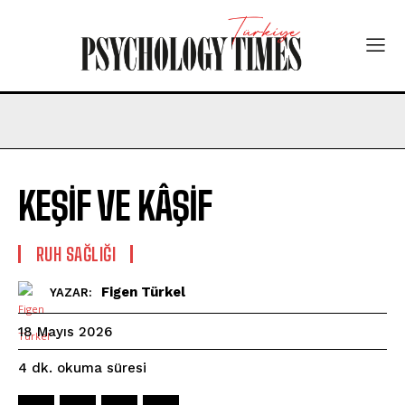
KEŞİF VE KÂŞİF
⁠RUH SAĞLIĞI
Figen Türkel
YAZAR:
18 Mayıs 2026
okuma süresi
4
dk.