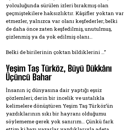
yolculuğunda sürülen izleri bırakmış olan
geçmiştekilere haksızlıktır. Kâşifler yoktan var
etmezler, yalnızca var olanı keşfederler; belki
de daha önce zaten keşfedilmiş, unutulmuş,
gizlenmiş ya da yok edilmiş olanı…
Belki de birilerinin çoktan bildiklerini …”
Yeşim Taş Türköz, Büyü Dükkânı
Üçüncü Bahar
İnsanın iç dünyasına dair yaptığı eşsiz
gözlemleri; derin bir incelik ve ustalıkla
kelimelere dönüştüren Yeşim Taş Türköz’ün
yazdıklarının sıkı bir hayranı olduğumu
söylememe gerek yok sanırım… Çünkü fark
ettim ki bazı yazarlar yazdıklarıyla adeta