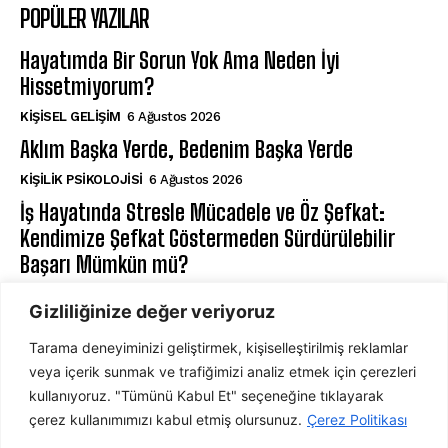
POPÜLER YAZILAR
Hayatımda Bir Sorun Yok Ama Neden İyi
Hissetmiyorum?
KIŞISEL GELIŞIM
6 Ağustos 2026
Aklım Başka Yerde, Bedenim Başka Yerde
KIŞILIK PSIKOLOJISI
6 Ağustos 2026
İş Hayatında Stresle Mücadele ve Öz Şefkat:
Kendimize Şefkat Göstermeden Sürdürülebilir
Başarı Mümkün mü?
İŞ PSIKOLOJISI
6 Ağustos 2026
Gizliliğinize değer veriyoruz
Tarama deneyiminizi geliştirmek, kişiselleştirilmiş reklamlar
ABONE OL
veya içerik sunmak ve trafiğimizi analiz etmek için çerezleri
kullanıyoruz. "Tümünü Kabul Et" seçeneğine tıklayarak
çerez kullanımımızı kabul etmiş olursunuz.
Çerez Politikası