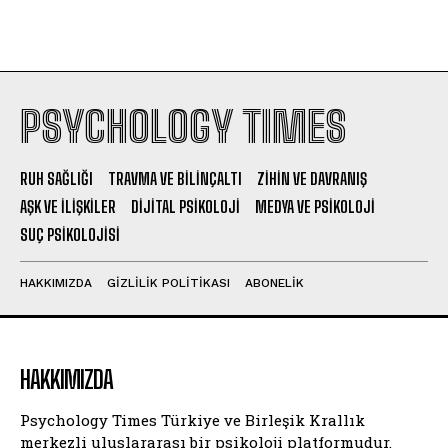
PSYCHOLOGY TIMES
RUH SAĞLIĞI
TRAVMA VE BILINÇALTI
ZIHIN VE DAVRANIŞ
AŞK VE İLIŞKILER
DIJITAL PSIKOLOJI
MEDYA VE PSIKOLOJI
SUÇ PSIKOLOJISI
HAKKIMIZDA
GIZLILIK POLITIKASI
ABONELIK
HAKKIMIZDA
Psychology Times Türkiye ve Birleşik Krallık
merkezli uluslararası bir psikoloji platformudur.