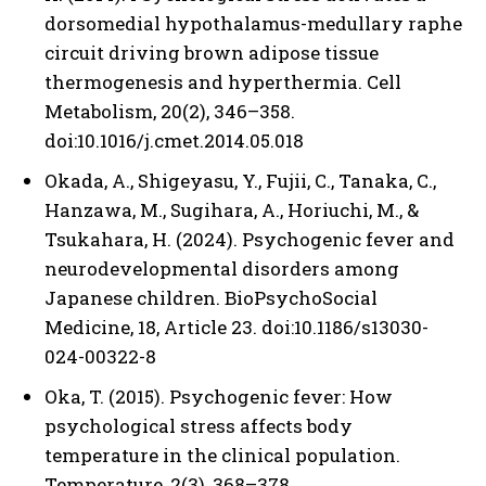
dorsomedial hypothalamus-medullary raphe
circuit driving brown adipose tissue
thermogenesis and hyperthermia. Cell
ABONE OL
Metabolism, 20(2), 346–358.
doi:10.1016/j.cmet.2014.05.018
Gizlilik politikasını
okudum, onaylıyorum.
Okada, A., Shigeyasu, Y., Fujii, C., Tanaka, C.,
Hanzawa, M., Sugihara, A., Horiuchi, M., &
Tsukahara, H. (2024). Psychogenic fever and
neurodevelopmental disorders among
Japanese children. BioPsychoSocial
Medicine, 18, Article 23. doi:10.1186/s13030-
024-00322-8
Oka, T. (2015). Psychogenic fever: How
psychological stress affects body
temperature in the clinical population.
Temperature, 2(3), 368–378.