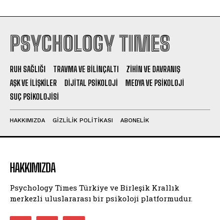
PSYCHOLOGY TIMES
RUH SAĞLIĞI
TRAVMA VE BILINÇALTI
ZIHIN VE DAVRANIŞ
AŞK VE İLIŞKILER
DIJITAL PSIKOLOJI
MEDYA VE PSIKOLOJI
SUÇ PSIKOLOJISI
HAKKIMIZDA
GIZLILIK POLITIKASI
ABONELIK
HAKKIMIZDA
Psychology Times Türkiye ve Birleşik Krallık
merkezli uluslararası bir psikoloji platformudur.