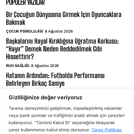
POPÜLER YAZILAR
Bir Çocuğun Dünyasına Girmek İçin Oyuncaklara
Bakmak
ÇOCUK PSIKOLOJISI
8 Ağustos 2026
Başkalarını Hayal Kırıklığına Uğratma Korkusu:
“Hayır” Demek Neden Reddedilmek Gibi
Hissettirir?
⁠RUH SAĞLIĞI
8 Ağustos 2026
Hatanın Ardından: Futbolda Performansı
Belirleyen Birkaç Saniye
SPOR PSIKOLOJI
8 Ağustos 2026
Gizliliğinize değer veriyoruz
Tarama deneyiminizi geliştirmek, kişiselleştirilmiş reklamlar
ABONE OL
veya içerik sunmak ve trafiğimizi analiz etmek için çerezleri
kullanıyoruz. "Tümünü Kabul Et" seçeneğine tıklayarak
çerez kullanımımızı kabul etmiş olursunuz.
Çerez Politikası