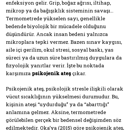
enfeksiyon gelir. Grip, boğaz ağrısı, iltihap,
mikrop ya da bağışıklık sisteminin savaşı…
Termometrede yükselen sayı, genellikle
bedende biyolojik bir mücadele olduğunu
düşündürür. Ancak insan bedeni yalnızca
mikroplara tepki vermez. Bazen sınav kaygısı,
aile içi gerilim, okul stresi, sosyal baskı, yas
süreci ya da uzun süre bastırılmış duygulara da
fizyolojik yanıtlar verir. İşte bu noktada
karşımıza
psikojenik ateş
çıkar.
Psikojenik ateş, psikolojik stresle ilişkili olarak
vücut sıcaklığının yükselmesi durumudur. Bu,
kişinin ateşi “uydurduğu” ya da “abarttığı”
anlamına gelmez. Aksine, termometrede
görülebilen gerçek bir bedensel değişimden söz
edilmektedir. Oka’ya (2015) göre psikojenik ateş,