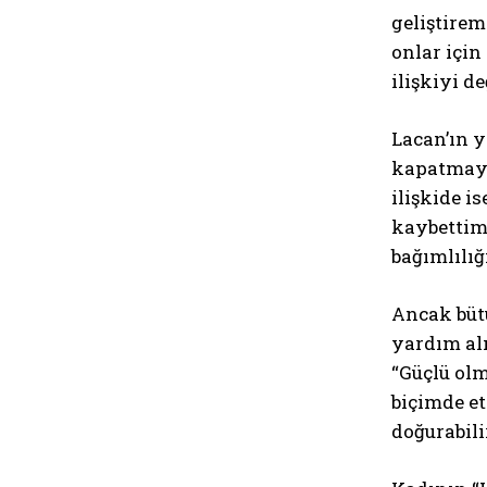
geliştirem
onlar için
ilişkiyi d
Lacan’ın y
kapatmaya 
ilişkide i
kaybettim.
bağımlılığ
Ancak bütü
yardım alı
“Güçlü olm
biçimde et
doğurabili