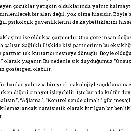
eyen çocuklar yetişkin olduklarında yalnız kalmayı 
 dinlenilecek bir alan değil, yok olma hissidir. Böyle
eğil, psikolojik güvenliklerini de kaybettiklerini hiss
aklaşımı ise oldukça çarpıcıdır. Ona göre insan doğa
çalışır. Sağlıklı ilişkide kişi partnerinin bu eksikl
se partner tek kurtarıcı nesneye dönüşür. Böyle olduğ
” olarak yaşanır. Bu nedenle sık duyduğumuz “Onsuz 
ın göstergesi olabilir.
n bunlar yalnızca bireysel psikolojiyle açıklanamaz. 
rken diğeri cinayet işleyebilir. İşte burada kültür de
alısın.”, “Ağlama.”, “Kontrol sende olmalı.” gibi mesa
kilemez; ancak narsisistik olarak kırılgan bir benlikl
r.