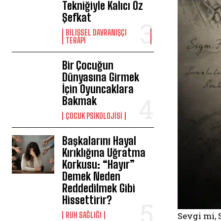
Tekniğiyle Kalıcı Öz
Şefkat
BILIŞSEL DAVRANIŞÇI
TERAPI
Bir Çocuğun
Dünyasına Girmek
İçin Oyuncaklara
Bakmak
ÇOCUK PSIKOLOJISI
Başkalarını Hayal
Kırıklığına Uğratma
Korkusu: “Hayır”
Demek Neden
Reddedilmek Gibi
Hissettirir?
⁠RUH SAĞLIĞI
Sevgi mi,