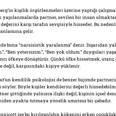
erg’in kişilik örgütlenmeleri üzerine yaptığı çalışma
k yapılanmalarda partner, sevilen bir insan olmakta
 değerini karşı tarafın sevgisiyle hisseder. Bu nedenl
anlamına gelir.
de buna “narsisistik yaralanma” denir. Dışarıdan yal
.”, “Ben yetersizim.”, “Ben yok oldum.” duyguları ya
tancı öfkeye dönüştürür. Çünkü öfke hissetmek, utan
e değil, karşısındaki kişiye yüklenir.
t’un kendilik psikolojisi de benzer biçimde partnerin 
söyler. Böyle kişiler kendilerini değerli hissedebilme
tner gittiğinde yalnızca ilişki değil, kişinin içsel 
niden ayakta tutmaya yönelik umutsuz bir çabadır.
nnicott ise bu kırılganlığın kökenini erken çocuklu