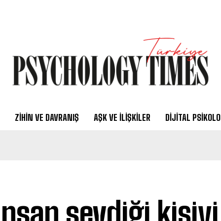
ZIHIN VE DAVRANIŞ
AŞK VE İLIŞKILER
DIJITAL PSIKOLO
insan sevdiği kişiyi