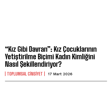
ABONE OL
“Kız Gibi Davran”: Kız Çocuklarının
Gizlilik politikasını
okudum, onaylıyorum.
Yetiştirilme Biçimi Kadın Kimliğini
Nasıl Şekillendiriyor?
TOPLUMSAL CINSIYET
17 Mart 2026