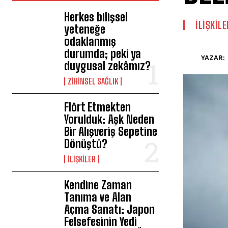
Herkes bilişsel
İLIŞKILE
yeteneğe
odaklanmış
durumda; peki ya
YAZAR:
duygusal zekâmız?
ZIHINSEL SAĞLIK
Flört Etmekten
Yorulduk: Aşk Neden
Bir Alışveriş Sepetine
Dönüştü?
İLIŞKILER
Kendine Zaman
Tanıma ve Alan
Açma Sanatı: Japon
Felsefesinin Yedi