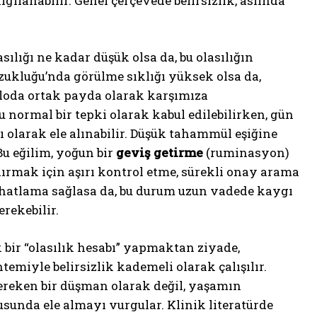
lgılanabilir. Genel çerçevede belirsizlik, aslında
ılığı ne kadar düşük olsa da, bu olasılığın
zukluğu’nda görülme sıklığı yüksek olsa da,
bloda ortak payda olarak karşımıza
 normal bir tepki olarak kabul edilebilirken, gün
ı olarak ele alınabilir. Düşük tahammül eşiğine
 Bu eğilim, yoğun bir
geviş getirme
(ruminasyon)
kaldırmak için aşırı kontrol etme, sürekli onay arama
rahatlama sağlasa da, bu durum uzun vadede kaygı
rekebilir.
k bir “olasılık hesabı” yapmaktan ziyade,
temiyle belirsizlik kademeli olarak çalışılır.
 gereken bir düşman olarak değil, yaşamın
usunda ele almayı vurgular. Klinik literatürde