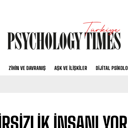
ZIHIN VE DAVRANIŞ
AŞK VE İLIŞKILER
DIJITAL PSIKOLO
İRSİZLİK İNSANI YO