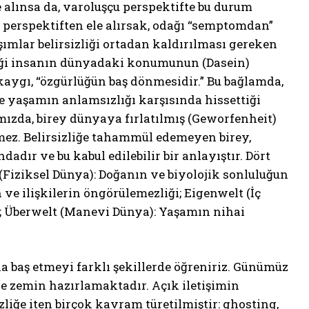
le alınsa da, varoluşçu perspektifte bu durum
 perspektiften ele alırsak, odağı “semptomdan”
ımlar belirsizliği ortadan kaldırılması gereken
zliği insanın dünyadaki konumunun (Dasein)
 kaygı, “özgürlüğün baş dönmesidir.” Bu bağlamda,
e yaşamın anlamsızlığı karşısında hissettiği
mızda, birey dünyaya fırlatılmış (Geworfenheit)
tirmez. Belirsizliğe tahammül edemeyen birey,
dır ve bu kabul edilebilir bir anlayıştır. Dört
(Fiziksel Dünya): Doğanın ve biyolojik sonluluğun
 ve ilişkilerin öngörülemezliği; Eigenwelt (İç
ği; Überwelt (Manevi Dünya): Yaşamın nihai
a baş etmeyi farklı şekillerde öğreniriz. Günümüz
eye zemin hazırlamaktadır. Açık iletişimin
zliğe iten birçok kavram türetilmiştir: ghosting,