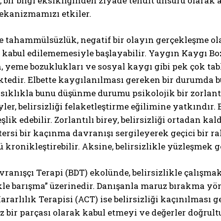
k, bir bilgi eksikliğinden ziyade tehdit unsuru olarak a
ekanizmamızı etkiler.
ğe tahammülsüzlük, negatif bir olayın gerçekleşme olas
 kabul edilememesiyle başlayabilir. Yaygın Kaygı Bo
, yeme bozuklukları ve sosyal kaygı gibi pek çok ta
tedir. Elbette kaygılanılması gereken bir durumda bu
 sıklıkla bunu düşünme durumu psikolojik bir zorlant
yler, belirsizliği felaketleştirme eğilimine yatkındır.
eşlik edebilir. Zorlantılı birey, belirsizliği ortadan 
ersi bir kaçınma davranışı sergileyerek geçici bir 
kronikleştirebilir. Aksine, belirsizlikle yüzleşmek ge
avranışçı Terapi (BDT) ekolünde, belirsizlikle çalışma
ikle barışma” üzerinedir. Danışanla maruz bırakma yön
ararlılık Terapisi (ACT) ise belirsizliği kaçınılması
 bir parçası olarak kabul etmeyi ve değerler doğrult