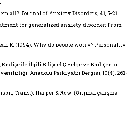
.
hem all? Journal of Anxiety Disorders, 41, 5-21.
reatment for generalized anxiety disorder: From
uceur, R. (1994). Why do people worry? Personality
, Endişe ile İlgili Bilişsel Çizelge ve Endişenin
nilirliği. Anadolu Psikiyatri Dergisi, 10(4), 261-
nson, Trans.). Harper & Row. (Orijinal çalışma