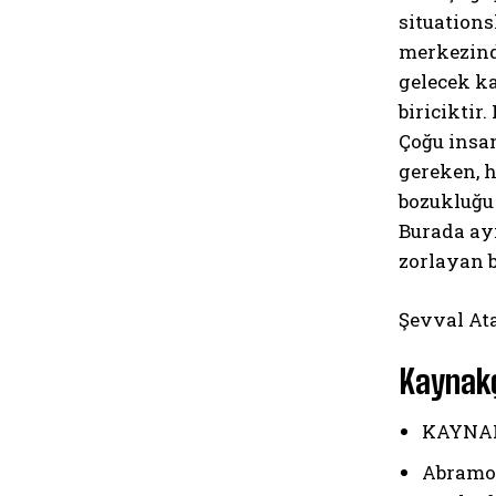
situations
merkezinde
gelecek ka
biriciktir
Çoğu insan
gereken, h
bozukluğu 
Burada ay
zorlayan b
Şevval At
Kaynak
KAYNA
Abramowi