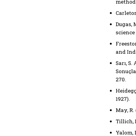
methodo
Carleton
Dugas, 
science 
Freeston
and Indi
Sarı, S.
Sonuçlar
270.
Heidegge
1927).
May, R.
Tillich,
Yalom, I