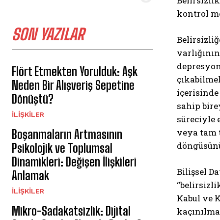
Belirsizli
kontrol m
SON YAZILAR
Belirsizli
varlığının
depresyon
Flört Etmekten Yorulduk: Aşk
çıkabilmek
Neden Bir Alışveriş Sepetine
içerisinde
Dönüştü?
sahip bire
İLIŞKILER
süreciyle 
veya tam t
Boşanmaların Artmasının
döngüsünü 
Psikolojik ve Toplumsal
Dinamikleri: Değişen İlişkileri
Bilişsel D
Anlamak
“belirsizl
İLIŞKILER
Kabul ve K
Mikro-Sadakatsizlik: Dijital
kaçınılmaz