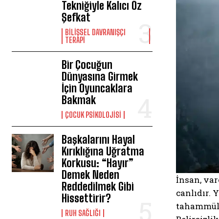
Tekniğiyle Kalıcı Öz
Şefkat
BILIŞSEL DAVRANIŞÇI
TERAPI
Bir Çocuğun
Dünyasına Girmek
İçin Oyuncaklara
Bakmak
ÇOCUK PSIKOLOJISI
Başkalarını Hayal
Kırıklığına Uğratma
Korkusu: “Hayır”
Demek Neden
İnsan, va
Reddedilmek Gibi
canlıdır. 
Hissettirir?
tahammülsü
⁠RUH SAĞLIĞI