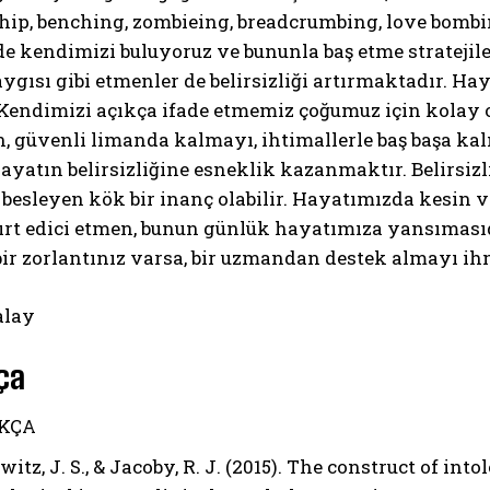
hip, benching, zombieing, breadcrumbing, love bombi
 kendimizi buluyoruz ve bununla baş etme stratejile
ygısı gibi etmenler de belirsizliği artırmaktadır.
. Kendimizi açıkça ifade etmemiz çoğumuz için kolay o
, güvenli limanda kalmayı, ihtimallerle baş başa kalm
ayatın belirsizliğine esneklik kazanmaktır. Belirsizl
besleyen kök bir inanç olabilir. Hayatımızda kesin ve 
ırt edici etmen, bunun günlük hayatımıza yansımas
ir zorlantınız varsa, bir uzmandan destek almayı i
alay
ça
KÇA
tz, J. S., & Jacoby, R. J. (2015). The construct of into