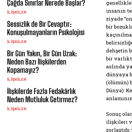
Çağda Sınırlar Nerede Başlar?
genellikle
insanın te
İLIŞKILER
ziyade “on
Sessizlik de Bir Cevaptır:
bir bozuk
Konuşulmayanların Psikolojisi
kaçınılmaz
İLIŞKILER
belirsizli
dehşetin b
Bir Gün Yakın, Bir Gün Uzak:
bir varlık
Neden Bazı İlişkilerden
aslında ya
Kopamayız?
dünyaya ba
İLIŞKILER
(ölümün) b
İlişkilerde Fazla Fedakârlık
Dünya): Ke
anlamının
Neden Mutluluk Getirmez?
İLIŞKILER
Sonuç olar
ilişkileri
zorlaştığı