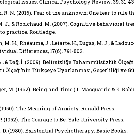
logical issues. Clinical Psychology Review, 39, 31-43
, R. N. (2016). Fear of the unknown: One fear to rule t
M. J., & Robichaud, M. (2007). Cognitive-behavioral t
to practice. Routledge.
, M. H., Rhéaume, J., Letarte, H., Dugas, M. J., & Lado
vidual Differences, 17(6), 791-802.
 A., & Dağ, İ. (2009). Belirsizliğe Tahammülsüzlük Ölçeği
ı Ölçeği’nin Türkçeye Uyarlanması, Geçerliliği ve Güve
r, M. (1962). Being and Time (J. Macquarrie & E. Robi
 (1950). The Meaning of Anxiety. Ronald Press.
 P. (1952). The Courage to Be. Yale University Press.
. D. (1980). Existential Psychotherapy. Basic Books.