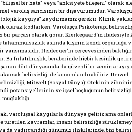
 “bilişsel bir hata” veya “anksiyete bileşeni” olarak e
mel varoluş sancısının bir dışavurumudur. Varoluşçu
tolojik kaygıya” kaydırmamız gerekir. Klinik yaklaş
luk olarak kodlarken, Varoluşçu Psikoterapi belirsi
 bir parçası olarak görür. Kierkegaard’ın ifadesiyle
ğe tahammülsüzlük aslında kişinin kendi özgürlüğü v
ir yansımasıdır. Heidegger’in çerçevesinden baktığı
tır. Bu fırlatılmışlık, beraberinde hiçbir kesinlik ge
ABONE OL
şamın dört dünyasında da güvenli bir zemin arayışında
karsak belirsizliği de konumlandırabiliriz: Umwelt 
Gizlilik politikasını
okudum, onaylıyorum.
elirsizliği; Mitwelt (Sosyal Dünya): Ötekinin zihninin
ndi potansiyellerinin ve içsel boşluğunun belirsizli
 muğlaklığı.
ak, varoluşsal kaygılarla dünyaya geliriz ama onlarl
 ve türetilen kavramlar, insanı belirsizliğe sürüklem
 ya da yadırgandığı günümüz ilişkilerinde, bizi belirsi