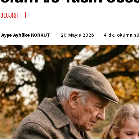
KOLOJISI
okuma sü
Ayşe Aybüke KORKUT
4
dk.
20 Mayıs 2026