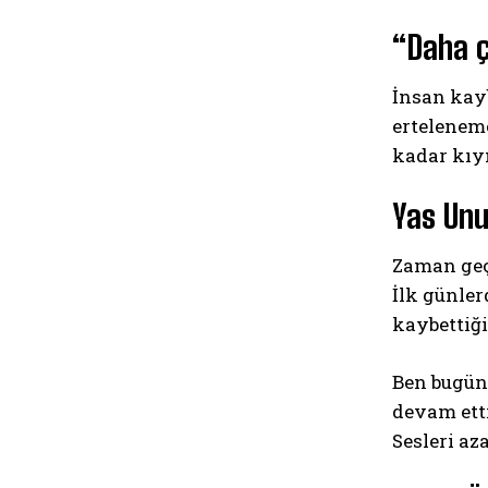
“Daha 
İnsan kay
erteleneme
kadar kıy
Yas Unu
Zaman geçt
İlk günler
kaybettiğ
Ben bugün
devam ett
Sesleri az