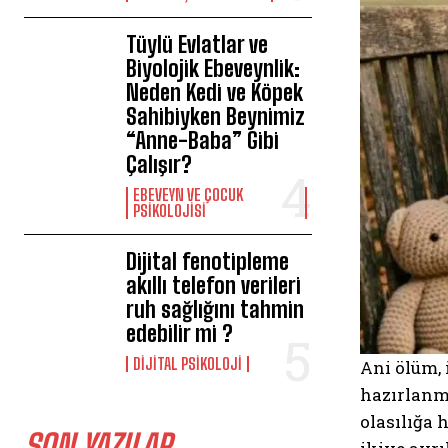
Tüylü Evlatlar ve
Biyolojik Ebeveynlik:
Neden Kedi ve Köpek
Sahibiyken Beynimiz
“Anne-Baba” Gibi
Çalışır?
EBEVEYN VE ÇOCUK
PSIKOLOJISI
Dijital fenotipleme
akıllı telefon verileri
ruh sağlığını tahmin
edebilir mi ?
DIJITAL PSIKOLOJI
Ani ölüm, 
hazırlanma
olasılığa 
SON YAZILAR