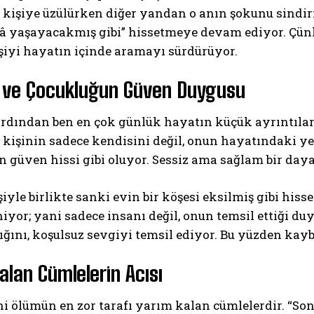
 kişiye üzülürken diğer yandan o anın şokunu sindir
lâ yaşayacakmış gibi” hissetmeye devam ediyor. Çünk
şiyi hayatın içinde aramayı sürdürüyor.
 ve Çocukluğun Güven Duygusu
rdından ben en çok günlük hayatın küçük ayrıntıları
 kişinin sadece kendisini değil, onun hayatındaki ye
n güven hissi gibi oluyor. Sessiz ama sağlam bir da
iyle birlikte sanki evin bir köşesi eksilmiş gibi hiss
iyor; yani sadece insanı değil, onun temsil ettiği d
lığını, koşulsuz sevgiyi temsil ediyor. Bu yüzden kay
alan Cümlelerin Acısı
ni ölümün en zor tarafı yarım kalan cümlelerdir. “So