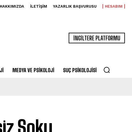
HAKKIMIZDA
İLETIŞIM
YAZARLIK BAŞVURUSU
HESABIM
İNGİLTERE PLATFORMU
JI
MEDYA VE PSIKOLOJI
SUÇ PSIKOLOJISI
siz Şoku