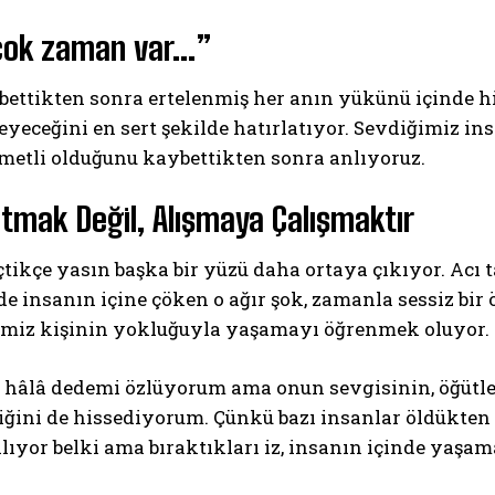
çok zaman var…”
bettikten sonra ertelenmiş her anın yükünü içinde h
yeceğini en sert şekilde hatırlatıyor. Sevdiğimiz ins
metli olduğunu kaybettikten sonra anlıyoruz.
tmak Değil, Alışmaya Çalışmaktır
ikçe yasın başka bir yüzü daha ortaya çıkıyor. Acı 
de insanın içine çöken o ağır şok, zamanla sessiz bir
imiz kişinin yokluğuyla yaşamayı öğrenmek oluyor.
 hâlâ dedemi özlüyorum ama onun sevgisinin, öğütler
iğini de hissediyorum. Çünkü bazı insanlar öldükte
alıyor belki ama bıraktıkları iz, insanın içinde yaşa