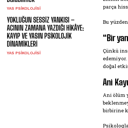
parça hiss
YAS PSIKOLOJISI
YOKLUĞUN SESSİZ YANKISI –
Bu yüzden 
ACININ ZAMANA YAZDIĞI HİKÂYE:
KAYIP VE YASIN PSİKOLOJİK
“Bir yan
DİNAMİKLERİ
Çünkü ins
YAS PSIKOLOJISI
edemiyor. 
doğal etki
Ani Kay
Ani ölüm y
beklenmeye
birbirine 
Psikologl