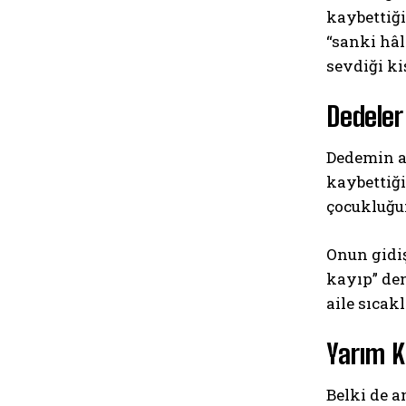
kaybettiği
“sanki hâ
sevdiği ki
Dedeler
Dedemin a
kaybettiği
çocukluğu
Onun gidiş
kayıp” den
aile sıcak
Yarım K
Belki de a