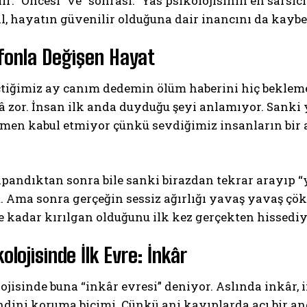
lır: “Öncesi” ve “sonrası.” Yas psikolojisinin en sarsı
il, hayatın güvenilir olduğuna dair inancını da kaybe
efonla Değişen Hayat
çtiğimiz ay canım dedemin ölüm haberini hiç bekleme
 zor. İnsan ilk anda duyduğu şeyi anlamıyor. Sanki y
men kabul etmiyor çünkü sevdiğimiz insanların bir a
pandıktan sonra bile sanki birazdan tekrar arayıp “
Ama sonra gerçeğin sessiz ağırlığı yavaş yavaş çökme
 kadar kırılgan olduğunu ilk kez gerçekten hissediy
olojisinde İlk Evre: İnkâr
ojisinde buna “inkâr evresi” deniyor. Aslında inkâr,
dini koruma biçimi. Çünkü ani kayıplarda acı bir an