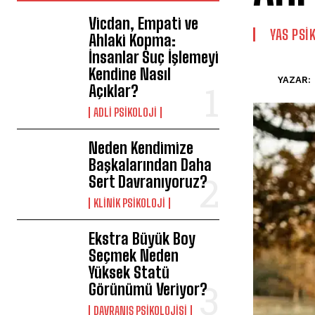
Vicdan, Empati ve
YAS PSI
Ahlaki Kopma:
İnsanlar Suç İşlemeyi
Kendine Nasıl
YAZAR:
Açıklar?
ADLI PSIKOLOJI
Neden Kendimize
Başkalarından Daha
Sert Davranıyoruz?
KLINIK PSIKOLOJI
Ekstra Büyük Boy
Seçmek Neden
Yüksek Statü
Görünümü Veriyor?
DAVRANIŞ PSIKOLOJISI