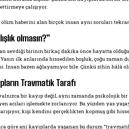
ettirmeye çalışıyor.
ölüm haberini alan birçok insan aynı soruları tekrar
lışlık olmasın?”
an sevdiği birinin birkaç dakika önce hayatta olduğ
Yasın ilk anlarında hissedilen boşluk, çoğu zaman d
ABONE OL
si. İnsan bazen ağlayamıyor bile. Çünkü zihin hâlâ o
Gizlilik politikasını
okudum, onaylıyorum.
ıpların Travmatik Tarafı
alnızca bir kayıp değil, aynı zamanda psikolojik bi
n acıları işlemekte zorlanıyor. Bu yüzden yas yaşay
karışıyor, kişi kendini gerçeklikten kopmuş gibi hisse
ara göre ani kayıplarda yaşanan bu durum “travmatik