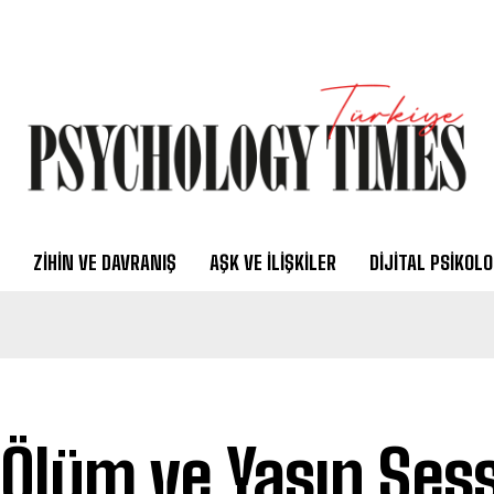
ZIHIN VE DAVRANIŞ
AŞK VE İLIŞKILER
DIJITAL PSIKOLO
 Ölüm ve Yasın Ses