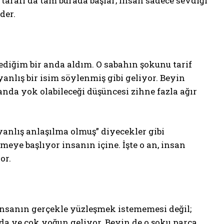
cı tarafı da tam burada başlar; insan sadece sevdiği
der.
diğim bir anda aldım. O sabahın şokunu tarif
anlış bir isim söylenmiş gibi geliyor. Beyin
nda yok olabileceği düşüncesi zihne fazla ağır
yanlış anlaşılma olmuş” diyecekler gibi
ye başlıyor insanın içine. İşte o an, insan
or.
 insanın gerçekle yüzleşmek istememesi değil;
da ve çok yoğun geliyor. Beyin de o şoku parça