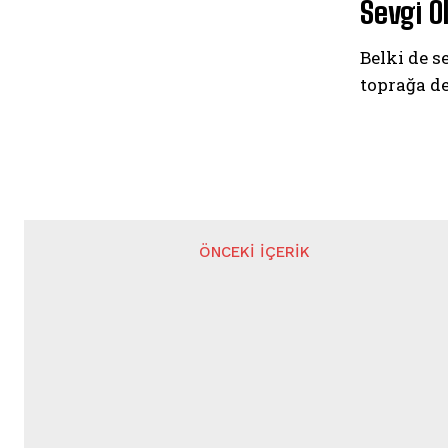
Sevgi Ö
Belki de s
toprağa de
ÖNCEKI İÇERIK