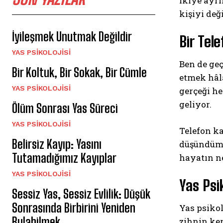
ikiye ayrı
kişiyi değ
İyileşmek Unutmak Değildir
Bir Tel
YAS PSIKOLOJISI
Ben de ge
Bir Koltuk, Bir Sokak, Bir Cümle
etmek hâlâ
YAS PSIKOLOJISI
gerçeği he
geliyor.
Ölüm Sonrası Yas Süreci
YAS PSIKOLOJISI
Telefon ka
Belirsiz Kayıp: Yasını
düşündüm. 
Tutamadığımız Kayıplar
hayatın ne
YAS PSIKOLOJISI
Yas Psik
Sessiz Yas, Sessiz Evlilik: Düşük
Sonrasında Birbirini Yeniden
Yas psikol
Bulabilmek
zihnin ken