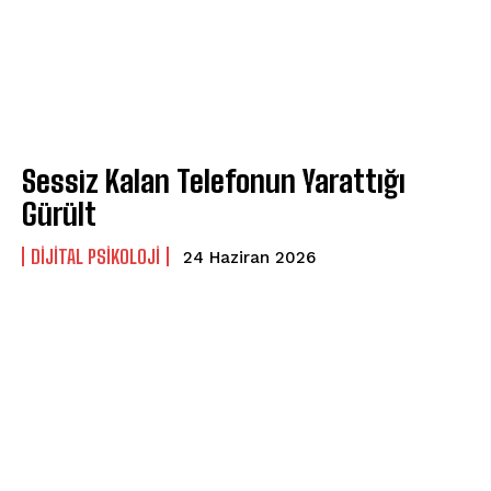
Sessiz Kalan Telefonun Yarattığı
Gürült
DIJITAL PSIKOLOJI
24 Haziran 2026
ABONE OL
Gizlilik politikasını
okudum, onaylıyorum.