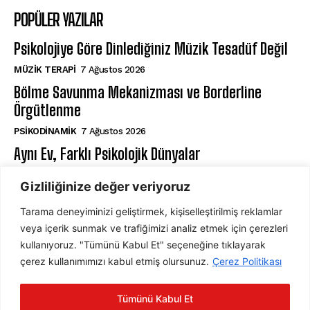
POPÜLER YAZILAR
Psikolojiye Göre Dinlediğiniz Müzik Tesadüf Değil
MÜZIK TERAPI
7 Ağustos 2026
Bölme Savunma Mekanizması ve Borderline
Örgütlenme
PSIKODINAMIK
7 Ağustos 2026
Aynı Ev, Farklı Psikolojik Dünyalar
GELIŞIM PSIKOLOJISI
7 Ağustos 2026
Gizliliğinize değer veriyoruz
Tarama deneyiminizi geliştirmek, kişiselleştirilmiş reklamlar
ABONE OL
veya içerik sunmak ve trafiğimizi analiz etmek için çerezleri
kullanıyoruz. "Tümünü Kabul Et" seçeneğine tıklayarak
çerez kullanımımızı kabul etmiş olursunuz.
Çerez Politikası
ABONE OL
Tümünü Kabul Et