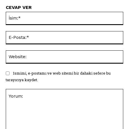
CEVAP VER
İsi
E-
Pos
Web
Ismimi, e-postamı ve web sitemi bir dahaki sefere bu
tarayıcıya kaydet.