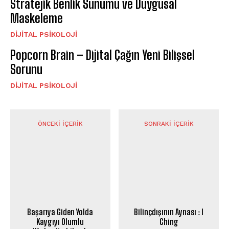
Stratejik Benlik Sunumu ve Duygusal
Maskeleme
DIJITAL PSIKOLOJI
Popcorn Brain – Dijital Çağın Yeni Bilişsel
Sorunu
DIJITAL PSIKOLOJI
ÖNCEKI İÇERIK
SONRAKI İÇERIK
Başarıya Giden Yolda
Bilinçdışının Aynası : I
Kaygıyı Olumlu
Ching