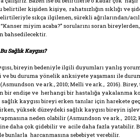
 çalışırız. Bazen ise bu belirtilerle o kadar çok haşır
u belirtiler kişiden kişiye, rahatsızlığın sıklığı ve ş
lirtileriyle sıkça ilgilenen, sürekli ağrılarından/
“Kanser miyim acaba?” sorularını soran bireylerden,
n bahsedilecektir.
 Bu Sağlık Kaygısı?
gısı, bireyin bedeniyle ilgili duyumları yanlış yorum
ve bu duruma yönelik anksiyete yaşaması ile duruma
Asmundson ve ark., 2010; Melli ve ark., 2016). Birey, t
un bir endişe ve herhangi bir hastalığa yakalanma k
sağlık kaygısı bireyi erken tanılar için harekete ge
rken, yüksek düzeydeki sağlık kaygısı bireyin işlevsel
pmasına neden olabilir (Asmundson ve ark., 2012; Ka
ine daha çok gidebilir ve acile daha fazla yatabilir
de bunlarla harcanmasına sebebiyet verebilir.