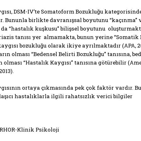
ygısı, DSM-IV’te Somatoform Bozukluğu kategorisin
. Bununla birlikte davranışsal boyutunu “kaçınma” v
 da “hastalık kuşkusu” bilişsel boyutunu oluşturmakta
azis tanısı yer almamakta, bunun yerine “Somatik Be
aygısı bozukluğu olarak ikiye ayrılmaktadır (APA, 2
rın olması “Bedensel Belirti Bozukluğu” tanısına, b
 olması “Hastalık Kaygısı” tanısına götürebilir (Am
ABONE OL
2013).
Gizlilik politikasını
okudum, onaylıyorum.
gısının ortaya çıkmasında pek çok faktör vardır. Bunl
aşıcı hastalıklarla ilgili rahatsızlık verici bilgiler
RHOR-Klinik Psikoloji