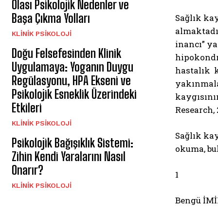
Olası Psikolojik Nedenler ve
Başa Çıkma Yolları
Sağlık ka
almaktadır
KLINIK PSIKOLOJI
inancı” ya
Doğu Felsefesinden Klinik
hipokondri
Uygulamaya: Yoganın Duygu
hastalık k
Regülasyonu, HPA Ekseni ve
yakınmala
Psikolojik Esneklik Üzerindeki
kaygısının
Etkileri
Research, 
KLINIK PSIKOLOJI
Sağlık kay
Psikolojik Bağışıklık Sistemi:
okuma, bul
Zihin Kendi Yaralarını Nasıl
Onarır?
1
KLINIK PSIKOLOJI
Bengü İMİ