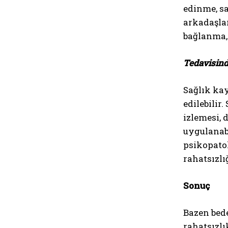
edinme, sa
arkadaşla
bağlanma, 
Tedavisinde
Sağlık kay
edilebilir
izlemesi, 
uygulanabi
psikopatol
rahatsızlı
Sonuç
Bazen bede
rahatsızlı