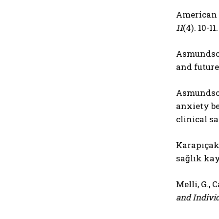
American 
11
(4). 10-11
Asmundson,
and future
Asmundson,
anxiety be
clinical s
Karapıçak,
sağlık kay
Melli, G., 
and Individ