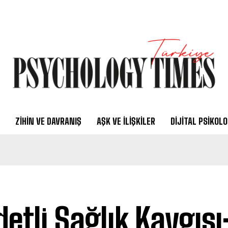
ZIHIN VE DAVRANIŞ
AŞK VE İLIŞKILER
DIJITAL PSIKOLO
detli Sağlık Kaygısı