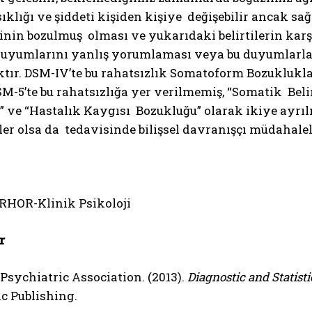
klığı ve şiddeti kişiden kişiye değişebilir ancak s
ğinin bozulmuş olması ve yukarıdaki belirtilerin karş
duyumlarını yanlış yorumlaması veya bu duyumlarla a
ktır. DSM-IV’te bu rahatsızlık Somatoform Bozuklukl
SM-5’te bu rahatsızlığa yer verilmemiş, “Somatik Belir
 ve “Hastalık Kaygısı Bozukluğu” olarak ikiye ayrıl
ler olsa da tedavisinde bilişsel davranışçı müdahalel
RHOR-Klinik Psikoloji
r
sychiatric Association. (2013).
Diagnostic and Statist
ic Publishing.