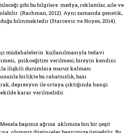
ileceği gibi bu bilgilere medya, reklamlar, aile ve
olabilir (Rachman, 2012). Aynı zamanda genetik,
duğu bilinmektedir (Starcevic ve Noyes, 2014).
ışçı müdahalelerin kullanılmasıyla tedavi
rlenmesi, psikoeğitim verilmesi, bireyin kendini
kla ilişkili durumlara maruz kalması
nunla birlikte bu rahatsızlık, bazı
arak, depresyon ile ortaya çıktığında hangi
ekilde karar verilmelidir.
Mesela başımız ağrısa aklımıza bin bir çeşit
rısa olumsuz düşünceler beynimize üşüşebilir. Bu