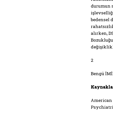
durumun sı
işlevselli
bedensel 
rahatsızlı
alırken, D
Bozukluğu”
değişiklik
2
Bengü İMİ
Kaynakla
American P
Psychiatr