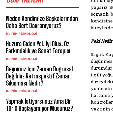
tanılamaya
yaparız. B
somatik be
Neden Kendimize Başkalarından
kendisine 
Daha Sert Davranıyoruz?
bireylerde
KLINIK PSIKOLOJI
Peki Nedir
Huzura Giden Yol: İyi Oluş, Öz
Farkındalık ve Sanat Terapisi
Sağlık Kay
KLINIK PSIKOLOJI
düşünmesi 
durumdur (
Beynimiz İçin Zaman Doğrusal
ilgili yoğ
Değildir: Retrospektif Zaman
düzeydeki 
Sıkışması Nedir?
yönlendiri
KLINIK PSIKOLOJI
harcama ya
Yapmak İstiyorsunuz Ama Bir
kontroller
Türlü Başlayamıyor Musunuz?
vaktinin 