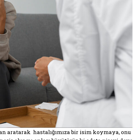
’dan aratarak hastalığımıza bir isim koymaya, onu