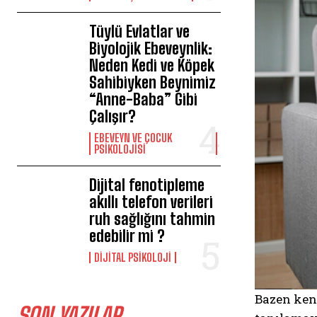
Tüylü Evlatlar ve
Biyolojik Ebeveynlik:
Neden Kedi ve Köpek
Sahibiyken Beynimiz
“Anne-Baba” Gibi
Çalışır?
EBEVEYN VE ÇOCUK
PSIKOLOJISI
Dijital fenotipleme
akıllı telefon verileri
ruh sağlığını tahmin
edebilir mi ?
DIJITAL PSIKOLOJI
Bazen kend
SON YAZILAR