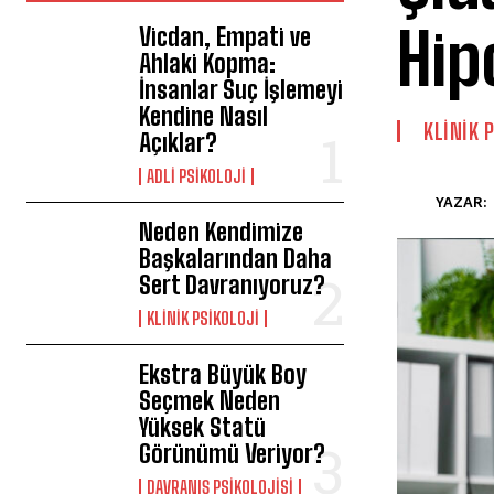
Hip
Vicdan, Empati ve
Ahlaki Kopma:
İnsanlar Suç İşlemeyi
Kendine Nasıl
KLINIK 
Açıklar?
ADLI PSIKOLOJI
YAZAR:
Neden Kendimize
Başkalarından Daha
Sert Davranıyoruz?
KLINIK PSIKOLOJI
Ekstra Büyük Boy
Seçmek Neden
Yüksek Statü
Görünümü Veriyor?
DAVRANIŞ PSIKOLOJISI