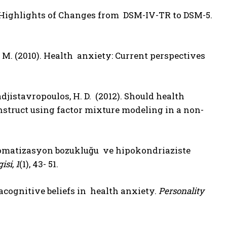
. Highlights of Changes from DSM-IV-TR to DSM-5.
, M. (2010). Health anxiety: Current perspectives
Hadjistavropoulos, H. D. (2012). Should health
onstruct using factor mixture modeling in a non-
u, somatizasyon bozukluğu ve hipokondriaziste
si, 1
(1), 43- 51.
 metacognitive beliefs in health anxiety.
Personality