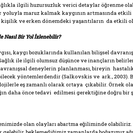
ğlıkla ilgili huzursuzluk verici detaylar öğrenme olab
r yoluyla maruz kalmak kaygının artmasında etkili 
kişilik ve erken dönemdeki yaşantıların da etkili ol
 Nasıl Bir Yol İzlenebilir?
gısı, kaygı bozuklarında kullanılan bilişsel davran
. Sağlık ile ilgili olumsuz düşünce ve inançların beli
davranışsal deneylerin planlanması, bireyin hastalı
lecek yöntemlerdendir (Salkovskis ve ark., 2003). Bu
ojilerle eş zamanlı olarak ortaya çıkabilir. Örnek ol
ğın daha önce tedavi edilmesi gerektiğine doğru bir ş
nimizde olan olayları abartma eğiliminde olabiliriz. 
k gelebilir, beklemediğimiz zamanlarda boğazımız ağ