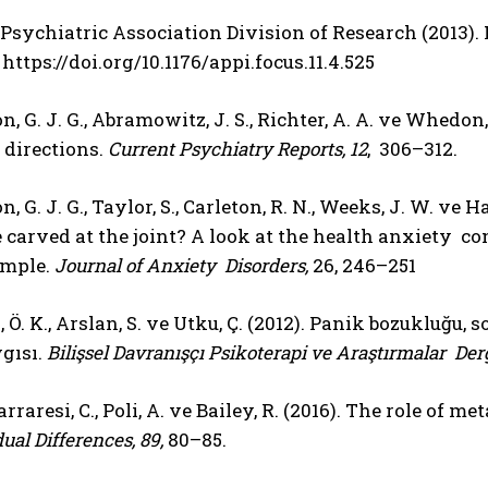
Psychiatric Association Division of Research (2013)
.
https://doi.org/10.1176/appi.focus.11.4.525
 G. J. G., Abramowitz, J. S., Richter, A. A. ve Whedon
 directions.
Current Psychiatry Reports, 12
, 306–312.
 G. J. G., Taylor, S., Carleton, R. N., Weeks, J. W. ve 
 carved at the joint? A look at the health anxiety c
ample.
Journal of Anxiety Disorders,
26, 246–251
 Ö. K., Arslan, S. ve Utku, Ç. (2012). Panik bozukluğ
gısı.
Bilişsel Davranışçı Psikoterapi ve Araştırmalar Dergi
Carraresi, C., Poli, A. ve Bailey, R. (2016). The role of
ual Differences, 89,
80–85.