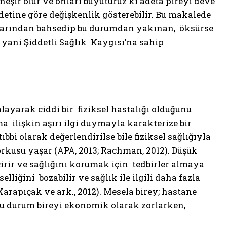
 neşir olur ve onları büyütürüz ki adeta pireyi deve
iddetine göre değişkenlik gösterebilir. Bu makalede
acılarından bahsedip bu durumdan yakınan, öksürse
 yani Şiddetli Sağlık Kaygısı’na sahip
layarak ciddi bir fiziksel hastalığı olduğunu
 ilişkin aşırı ilgi duymayla karakterize bir
ıbbi olarak değerlendirilse bile fiziksel sağlığıyla
orkusu yaşar (APA, 2013; Rachman, 2012). Düşük
çirir ve sağlığını korumak için tedbirler almaya
liğini bozabilir ve sağlık ile ilgili daha fazla
rapıçak ve ark., 2012). Mesela birey; hastane
. Bu durum bireyi ekonomik olarak zorlarken,