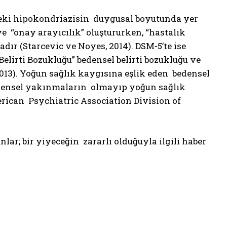
deki hipokondriazisin duygusal boyutunda yer
e “onay arayıcılık” oluştururken, “hastalık
dır (Starcevic ve Noyes, 2014). DSM-5’te ise
lirti Bozukluğu” bedensel belirti bozukluğu ve
013). Yoğun sağlık kaygısına eşlik eden bedensel
edensel yakınmaların olmayıp yoğun sağlık
erican Psychiatric Association Division of
ar; bir yiyeceğin zararlı olduğuyla ilgili haber