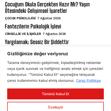
Çocuğum Okula Gerçekten Hazır Mı? Yaşın
Ötesindeki Gelişimsel İşaretler
ÇOCUK PSIKOLOJISI
7 Ağustos 2026
Fantezilerin Psikolojik İşlevi
CINSELLIK VE İLIŞKILER
7 Ağustos 2026
Yargılamak: Sessiz Bir Şiddettir
⁠RUH SAĞLIĞI
7 Ağustos 2026
Gizliliğinize değer veriyoruz
Tarama deneyiminizi geliştirmek, kişiselleştirilmiş reklamlar
ABONE OL
veya içerik sunmak ve trafiğimizi analiz etmek için çerezleri
kullanıyoruz. "Tümünü Kabul Et" seçeneğine tıklayarak
çerez kullanımımızı kabul etmiş olursunuz.
Çerez Politikası
ABONE OL
Tümünü Kabul Et
Gizlilik Politikasını
okudum, onaylıyorum.
Özelleştir