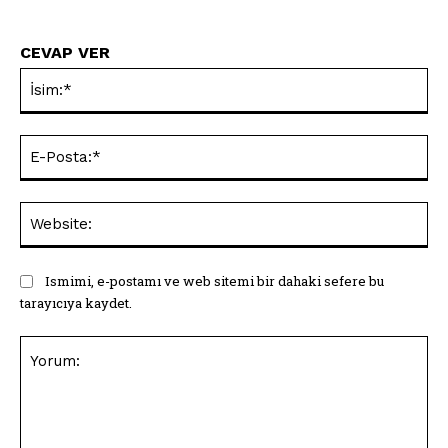
CEVAP VER
İsi
E-
Pos
Web
Ismimi, e-postamı ve web sitemi bir dahaki sefere bu
tarayıcıya kaydet.