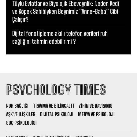
Tüylü Evlatlar ve Biyolojik Ebeveynlik: Neden Kedi
ve Köpek Sahibiyken Beynimiz “Anne-Baba” Gibi
Çalışır?
Dijital fenotipleme akıllı telefon verileri ruh
sağlığını tahmin edebilir mi ?
PSYCHOLOGY TIMES
RUH SAĞLIĞI
TRAVMA VE BILINÇALTI
ZIHIN VE DAVRANIŞ
AŞK VE İLIŞKILER
DIJITAL PSIKOLOJI
MEDYA VE PSIKOLOJI
SUÇ PSIKOLOJISI