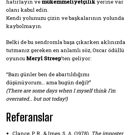
hatırlayın ve
mükemmeliyetçilik
yerine var
olanı kabul edin.
Kendi yolunuzu çizin ve başkalarının yolunda
kaybolmayın.
Belki de bu sendromla başa çıkarken aklınızda
tutmanız gereken en anlamlı söz, Oscar ödüllü
oyuncu
Meryl Streep
’ten geliyor:
“Bazı günler ben de abartıldığımı
düşünüyorum… ama bugün değil!”
(There are some days when I myself think I’m
overrated… but not today!)
Referanslar
ABONE OL
Gizlilik politikasını
okudum, onaylıyorum.
Clance, P. R., & Imes, S. A. (1978).
The imposter