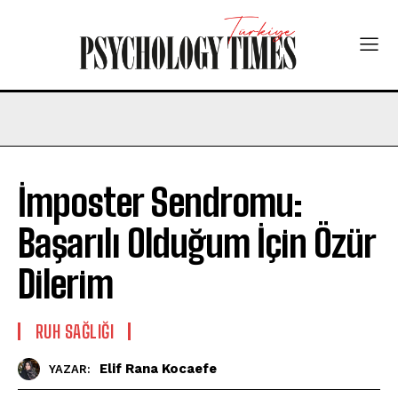
İmposter Sendromu:
Başarılı Olduğum İçin Özür
Dilerim
⁠RUH SAĞLIĞI
Elif Rana Kocaefe
YAZAR: