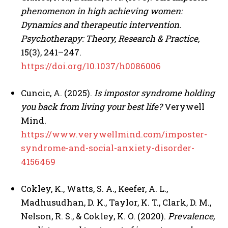
phenomenon in high achieving women:
Dynamics and therapeutic intervention.
Psychotherapy: Theory, Research & Practice,
15(3), 241–247.
https://doi.org/10.1037/h0086006
Cuncic, A. (2025).
Is impostor syndrome holding
you back from living your best life?
Verywell
Mind.
https://www.verywellmind.com/imposter-
syndrome-and-social-anxiety-disorder-
4156469
Cokley, K., Watts, S. A., Keefer, A. L.,
Madhusudhan, D. K., Taylor, K. T., Clark, D. M.,
Nelson, R. S., & Cokley, K. O. (2020).
Prevalence,