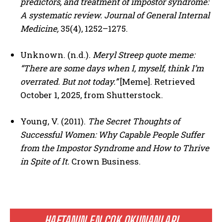
predictors, and treatment of impostor syndrome:
A systematic review.
Journal of General Internal
Medicine,
35(4), 1252–1275.
Unknown. (n.d.).
Meryl Streep quote meme:
“There are some days when I, myself, think I’m
overrated. But not today.”
[Meme]. Retrieved
October 1, 2025, from Shutterstock.
Young, V. (2011).
The Secret Thoughts of
Successful Women: Why Capable People Suffer
from the Impostor Syndrome and How to Thrive
in Spite of It.
Crown Business.
HAFTANIN EN ÇOK OKUNANLARI