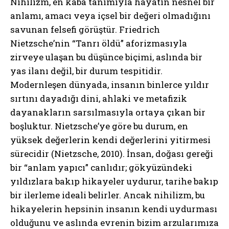
Nihilizm, en kaba tanımıyla hayatın nesnel bir
anlamı, amacı veya içsel bir değeri olmadığını
savunan felsefi görüştür. Friedrich
Nietzsche’nin “Tanrı öldü” aforizmasıyla
zirveye ulaşan bu düşünce biçimi, aslında bir
yas ilanı değil, bir durum tespitidir.
Modernleşen dünyada, insanın binlerce yıldır
sırtını dayadığı dini, ahlaki ve metafizik
dayanakların sarsılmasıyla ortaya çıkan bir
boşluktur. Nietzsche’ye göre bu durum, en
yüksek değerlerin kendi değerlerini yitirmesi
sürecidir (Nietzsche, 2010). İnsan, doğası gereği
bir “anlam yapıcı” canlıdır; gökyüzündeki
yıldızlara bakıp hikayeler uydurur, tarihe bakıp
bir ilerleme ideali belirler. Ancak nihilizm, bu
hikayelerin hepsinin insanın kendi uydurması
olduğunu ve aslında evrenin bizim arzularımıza