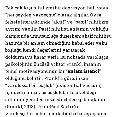
Pek çok kişi nihilizmi bir depresyon hali veya
“her şeyden vazgeçme” olarak algılar. Oysa
felsefe literatüründe “aktif” ve “pasif” nihilizm
ayrımı yapılır. Pasif nihilist, anlamın yokluğu
karşisında umutsuzluğa düşerken; aktif nihilist,
hazırda bir anlam olmadığını kabul eder ve bu
boşluğu kendi değerlerini yaratarak
doldurmaya karar verir. Bu noktada varoluşçu
psikolojinin öncüsü Viktor Frankl, insanın
temel motivasyonunun bir “
anlam istenci
”
olduğunu belirtir. Frankl’a göre, insan
“varoluşsal bir boşluk” (existential vacuum)
içindedir ancak bu boşluk bir felaket değil,
anlamın yeniden inşa edilebileceği bir alandır
(Frankl, 2013). Jean-Paul Sartre’ın
varoluşçulukla harmanladığı bu bakış açısına