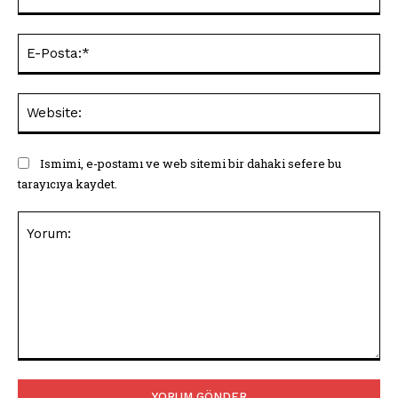
E-
Pos
Web
Ismimi, e-postamı ve web sitemi bir dahaki sefere bu
tarayıcıya kaydet.
Yorum: