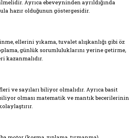
bilmelidir. Ayrıca ebeveyninden ayrıldığında
ula hazır olduğunun göstergesidir.
e, ellerini yıkama, tuvalet alışkanlığı gibi öz
oplama, günlük sorumluluklarını yerine getirme,
ri kazanmalıdır.
eri ve sayıları biliyor olmalıdır. Ayrıca basit
biliyor olması matematik ve mantık becerilerinin
olaylaştırır.
aba motor (koşma, zıplama, tırmanma)