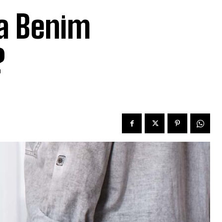
ma Benim
?