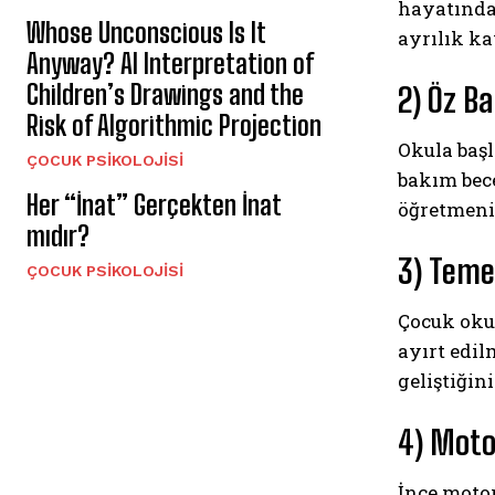
hayatında 
Whose Unconscious Is It
ayrılık ka
Anyway? AI Interpretation of
Children’s Drawings and the
2) Öz Ba
Risk of Algorithmic Projection
Okula başl
ÇOCUK PSIKOLOJISI
bakım bece
Her “İnat” Gerçekten İnat
öğretmeni 
mıdır?
3) Teme
ÇOCUK PSIKOLOJISI
Çocuk okul
ayırt edil
geliştiğin
4) Moto
İnce moto