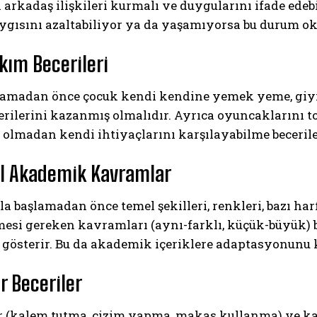
arkadaş ilişkileri kurmalı ve duygularını ifade ede
ygısını azaltabiliyor ya da yaşamıyorsa bu durum ok
kım Becerileri
amadan önce çocuk kendi kendine yemek yeme, giyinm
rilerini kazanmış olmalıdır. Ayrıca oyuncaklarını t
olmadan kendi ihtiyaçlarını karşılayabilme becerile
ABONE OL
l Akademik Kavramlar
Gizlilik politikasını
okudum, onaylıyorum.
a başlamadan önce temel şekilleri, renkleri, bazı harfl
mesi gereken kavramları (aynı-farklı, küçük-büyük) 
i gösterir. Bu da akademik içeriklere adaptasyonunu k
r Beceriler
r (kalem tutma, çizim yapma, makas kullanma) ve k