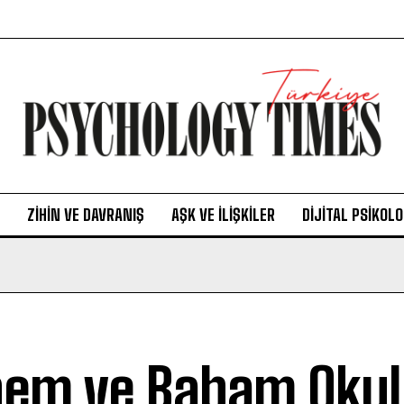
ZIHIN VE DAVRANIŞ
AŞK VE İLIŞKILER
DIJITAL PSIKOLO
em ve Babam Okul