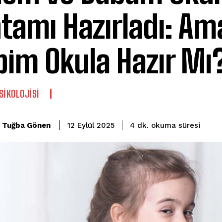
tamı Hazırladı: A
bim Okula Hazır Mı
SIKOLOJISI
okuma süresi
Tuğba Gönen
4
dk.
12 Eylül 2025