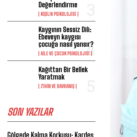
Değerlendirme
KIŞILIK PSIKOLOJISI
Kaygının Sessiz Dili:
Ebeveyn kaygısı
çocuğa nasıl yansır?
AILE VE ÇOCUK PSIKOLOJISI
Kağıttan Bir Bellek
Yaratmak
⁠ZIHIN VE DAVRANIŞ
SON YAZILAR
Gölgede Kalma Korkusu: Kardeş