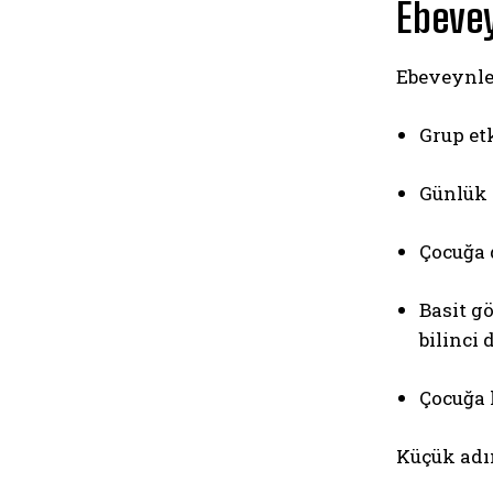
Ebevey
Ebeveynle
Grup etk
Günlük y
Çocuğa 
Basit g
bilinci 
Çocuğa 
Küçük adı