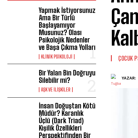
Çan
Yapmak İstiyorsunuz
Ama Bir Türlü
Başlayamıyor
Kal
Musunuz? Olası
Psikolojik Nedenler
ve Başa Çıkma Yolları
KLINIK PSIKOLOJI
ÇOCUK P
Bir Yalan Bin Doğruyu
YAZAR:
Silebilir mi?
AŞK VE İLIŞKILER
İnsan Doğuştan Kötü
Müdür? Karanlık
Üçlü (Dark Triad)
Kişilik Özellikleri
Perspektifinden Bir