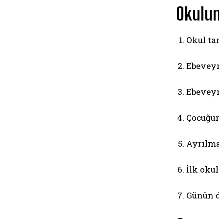
Okulun
Okul ta
Ebeveyn
Ebeveyn
Çocuğun
Ayrılma 
İlk oku
Günün d