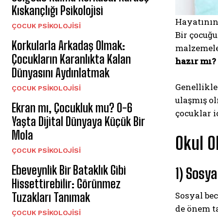
Kıskançlığı Psikolojisi
Hayatının
ÇOCUK PSIKOLOJISI
Bir çocuğu
Korkularla Arkadaş Olmak:
malzemeler
Çocukların Karanlıkta Kalan
hazır mı?
Dünyasını Aydınlatmak
Genellikle
ÇOCUK PSIKOLOJISI
ulaşmış ol
Ekran mı, Çocukluk mu? 0-6
çocuklar i
Yaşta Dijital Dünyaya Küçük Bir
Mola
Okul O
ÇOCUK PSIKOLOJISI
Ebeveynlik Bir Bataklık Gibi
1) Sosya
Hissettirebilir: Görünmez
Sosyal bec
Tuzakları Tanımak
de önem ta
ÇOCUK PSIKOLOJISI