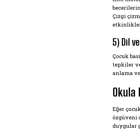
becerileri
Çizgi çizm
etkinlikle
5) Dil v
Çocuk basi
tepkiler v
anlama ve 
Okula 
Eğer çocuk
özgüveni o
duygular g