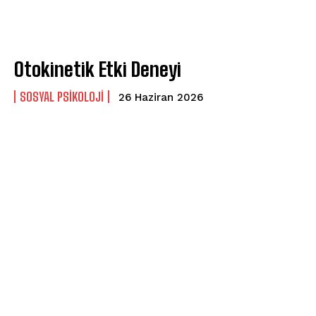
Otokinetik Etki Deneyi
SOSYAL PSIKOLOJI
26 Haziran 2026
ABONE OL
Gizlilik politikasını
okudum, onaylıyorum.