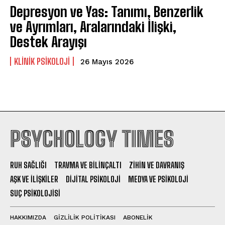
Depresyon ve Yas: Tanımı, Benzerlik
ve Ayrımları, Aralarındaki İlişki,
Destek Arayışı
KLINIK PSIKOLOJI
26 Mayıs 2026
PSYCHOLOGY TIMES
RUH SAĞLIĞI
TRAVMA VE BILINÇALTI
ZIHIN VE DAVRANIŞ
AŞK VE İLIŞKILER
DIJITAL PSIKOLOJI
MEDYA VE PSIKOLOJI
SUÇ PSIKOLOJISI
HAKKIMIZDA
GIZLILIK POLITIKASI
ABONELIK