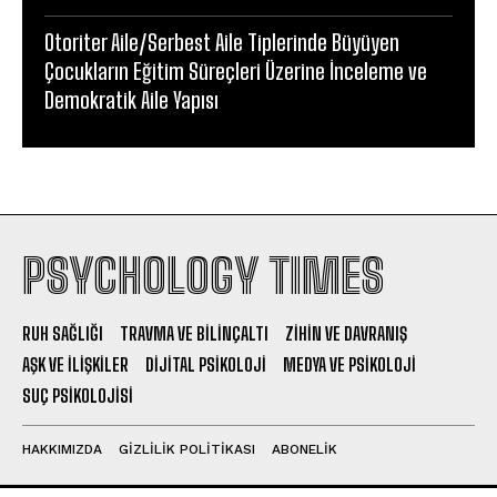
Otoriter Aile/Serbest Aile Tiplerinde Büyüyen
Çocukların Eğitim Süreçleri Üzerine İnceleme ve
Demokratik Aile Yapısı
PSYCHOLOGY TIMES
RUH SAĞLIĞI
TRAVMA VE BILINÇALTI
ZIHIN VE DAVRANIŞ
AŞK VE İLIŞKILER
DIJITAL PSIKOLOJI
MEDYA VE PSIKOLOJI
SUÇ PSIKOLOJISI
HAKKIMIZDA
GIZLILIK POLITIKASI
ABONELIK