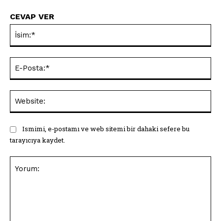
CEVAP VER
İsi
E-
Pos
Web
Ismimi, e-postamı ve web sitemi bir dahaki sefere bu
tarayıcıya kaydet.