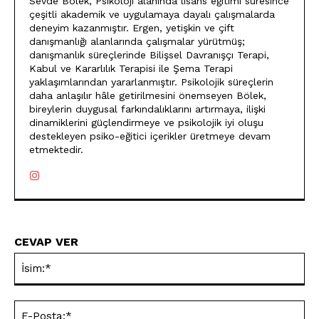
Sevde Bölek, Psikoloji alanında lisans eğitimi süresince
çeşitli akademik ve uygulamaya dayalı çalışmalarda
deneyim kazanmıştır. Ergen, yetişkin ve çift
danışmanlığı alanlarında çalışmalar yürütmüş;
danışmanlık süreçlerinde Bilişsel Davranışçı Terapi,
Kabul ve Kararlılık Terapisi ile Şema Terapi
yaklaşımlarından yararlanmıştır. Psikolojik süreçlerin
daha anlaşılır hâle getirilmesini önemseyen Bölek,
bireylerin duygusal farkındalıklarını artırmaya, ilişki
dinamiklerini güçlendirmeye ve psikolojik iyi oluşu
destekleyen psiko-eğitici içerikler üretmeye devam
etmektedir.
CEVAP VER
İsi
E-