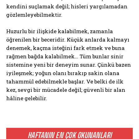
kendini suçlamak değil; hisleri yargılamadan
gözlemleyebilmektir.
Huzurlu bir ilişkide kalabilmek, zamanla
öğrenilen bir beceridir. Küçük anlarda kalmayı
denemek, kaçma isteğini fark etmek ve buna
rağmen bağda kalabilmek… Tüm bunlar sinir
sistemine yeni bir deneyim sunar. Çünkü bazen
iyileşmek; yoğun olanı bırakıp sakin olana
tahammül edebilmekle başlar. Ve belki de ilk
kez, sevgi bir mücadele değil; güvenli bir alan
ABONE OL
hâline gelebilir.
Gizlilik politikasını
okudum, onaylıyorum.
HAFTANIN EN ÇOK OKUNANLARI