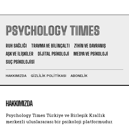
PSYCHOLOGY TIMES
RUH SAĞLIĞI
TRAVMA VE BILINÇALTI
ZIHIN VE DAVRANIŞ
AŞK VE İLIŞKILER
DIJITAL PSIKOLOJI
MEDYA VE PSIKOLOJI
SUÇ PSIKOLOJISI
HAKKIMIZDA
GIZLILIK POLITIKASI
ABONELIK
HAKKIMIZDA
Psychology Times Türkiye ve Birleşik Krallık
merkezli uluslararası bir psikoloji platformudur.