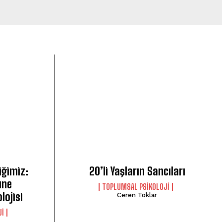
iğimiz:
20’li Yaşların Sancıları
üne
TOPLUMSAL PSIKOLOJI
lojisi
Ceren Toklar
JI