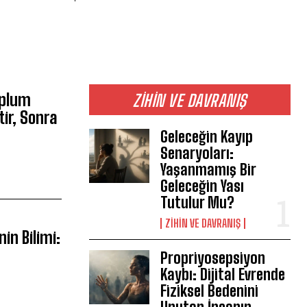
oplum
ZIHIN VE DAVRANIŞ
ir, Sonra
Geleceğin Kayıp
Senaryoları:
Yaşanmamış Bir
Geleceğin Yası
Tutulur Mu?
⁠ZIHIN VE DAVRANIŞ
in Bilimi:
Propriyosepsiyon
Kaybı: Dijital Evrende
Fiziksel Bedenini