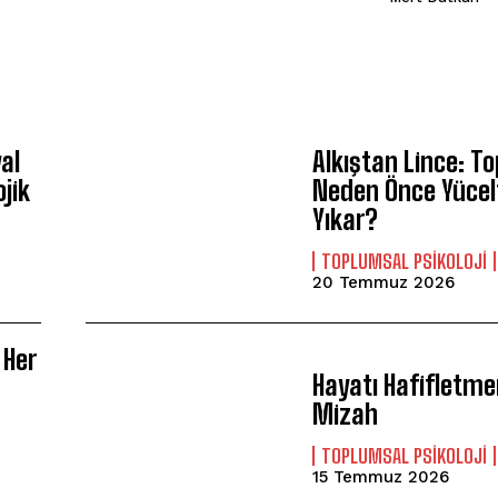
yal
Alkıştan Lince: T
jik
Neden Önce Yücelt
Yıkar?
TOPLUMSAL PSIKOLOJI
20 Temmuz 2026
 Her
Hayatı Hafifletmen
ABONE OL
Mizah
Gizlilik politikasını
okudum, onaylıyorum.
TOPLUMSAL PSIKOLOJI
15 Temmuz 2026