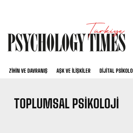
ZIHIN VE DAVRANIŞ
AŞK VE İLIŞKILER
DIJITAL PSIKOLO
TOPLUMSAL PSIKOLOJI
OJISI
AHLAK PSIKOLOJISI
AILE DANIŞMANLIĞI
AILE DINAMI