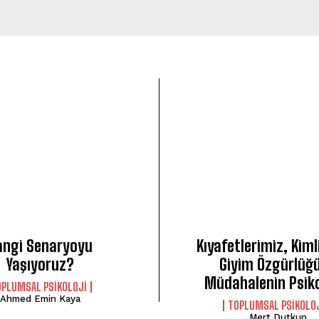
angi Senaryoyu
Kıyafetlerimiz, Kiml
Yaşıyoruz?
Giyim Özgürlüğ
Müdahalenin Psiko
OPLUMSAL PSIKOLOJI
Ahmed Emin Kaya
TOPLUMSAL PSIKOLO
Mert Dutkun