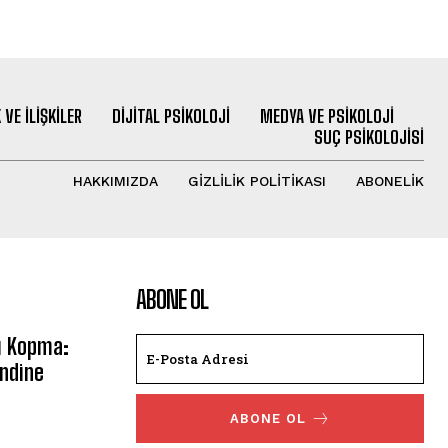
 VE İLIŞKILER
DIJITAL PSIKOLOJI
MEDYA VE PSIKOLOJI
SUÇ PSIKOLOJISI
HAKKIMIZDA
GIZLILIK POLITIKASI
ABONELIK
ABONE OL
i Kopma:
endine
ABONE OL