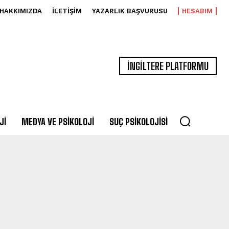
HAKKIMIZDA
İLETIŞIM
YAZARLIK BAŞVURUSU
HESABIM
İNGİLTERE PLATFORMU
JI
MEDYA VE PSIKOLOJI
SUÇ PSIKOLOJISI
KLERI
AILE TERAPISI
AILE VE ÇOCUK PSIKOLOJISI