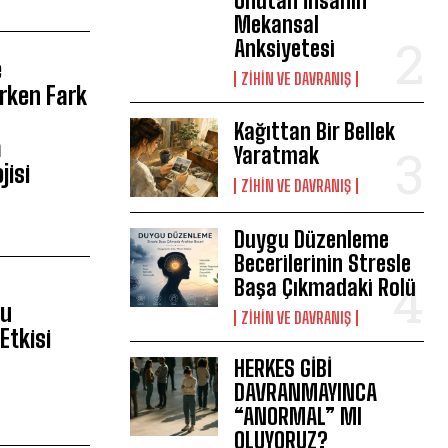
Unutan İnsanın
Mekansal
Anksiyetesi
e
⁠ZIHIN VE DAVRANIŞ
rken Fark
?
Kağıttan Bir Bellek
a
Yaratmak
jisi
⁠ZIHIN VE DAVRANIŞ
Duygu Düzenleme
Becerilerinin Stresle
Başa Çıkmadaki Rolü
ğu
⁠ZIHIN VE DAVRANIŞ
Etkisi
HERKES GİBİ
DAVRANMAYINCA
“ANORMAL” MI
OLUYORUZ?