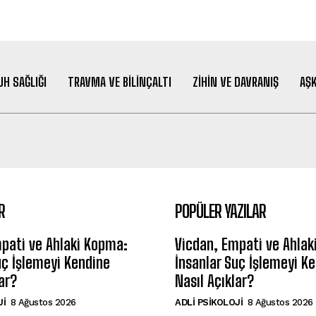
UH SAĞLIĞI
TRAVMA VE BILINÇALTI
ZIHIN VE DAVRANIŞ
AŞK
R
POPÜLER YAZILAR
pati ve Ahlaki Kopma:
Vicdan, Empati ve Ahlak
uç İşlemeyi Kendine
İnsanlar Suç İşlemeyi K
ar?
Nasıl Açıklar?
JI
8 Ağustos 2026
ADLI PSIKOLOJI
8 Ağustos 2026