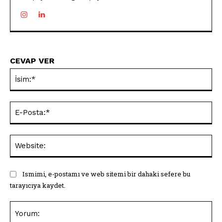
CEVAP VER
İsi
E-
Pos
Web
Ismimi, e-postamı ve web sitemi bir dahaki sefere bu
tarayıcıya kaydet.