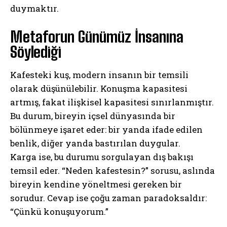
duymaktır.
Metaforun Günümüz İnsanına
Söylediği
Kafesteki kuş, modern insanın bir temsili
olarak düşünülebilir. Konuşma kapasitesi
artmış, fakat ilişkisel kapasitesi sınırlanmıştır.
Bu durum, bireyin içsel dünyasında bir
bölünmeye işaret eder: bir yanda ifade edilen
benlik, diğer yanda bastırılan duygular.
Karga ise, bu durumu sorgulayan dış bakışı
temsil eder. “Neden kafestesin?” sorusu, aslında
bireyin kendine yöneltmesi gereken bir
sorudur. Cevap ise çoğu zaman paradoksaldır:
ABONE OL
“Çünkü konuşuyorum.”
Gizlilik politikasını
okudum, onaylıyorum.