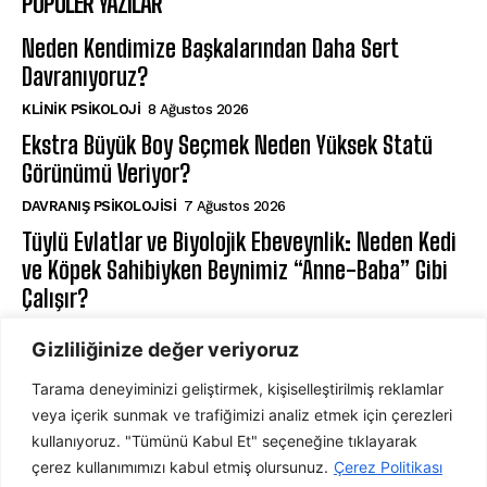
POPÜLER YAZILAR
Neden Kendimize Başkalarından Daha Sert
Davranıyoruz?
KLINIK PSIKOLOJI
8 Ağustos 2026
Ekstra Büyük Boy Seçmek Neden Yüksek Statü
Görünümü Veriyor?
DAVRANIŞ PSIKOLOJISI
7 Ağustos 2026
Tüylü Evlatlar ve Biyolojik Ebeveynlik: Neden Kedi
ve Köpek Sahibiyken Beynimiz “Anne-Baba” Gibi
Çalışır?
EBEVEYN VE ÇOCUK PSIKOLOJISI
7 Ağustos 2026
Gizliliğinize değer veriyoruz
Tarama deneyiminizi geliştirmek, kişiselleştirilmiş reklamlar
ABONE OL
veya içerik sunmak ve trafiğimizi analiz etmek için çerezleri
kullanıyoruz. "Tümünü Kabul Et" seçeneğine tıklayarak
çerez kullanımımızı kabul etmiş olursunuz.
Çerez Politikası