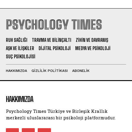
PSYCHOLOGY TIMES
RUH SAĞLIĞI
TRAVMA VE BILINÇALTI
ZIHIN VE DAVRANIŞ
AŞK VE İLIŞKILER
DIJITAL PSIKOLOJI
MEDYA VE PSIKOLOJI
SUÇ PSIKOLOJISI
HAKKIMIZDA
GIZLILIK POLITIKASI
ABONELIK
HAKKIMIZDA
Psychology Times Türkiye ve Birleşik Krallık
merkezli uluslararası bir psikoloji platformudur.