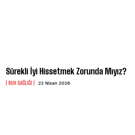
ABONE OL
Gizlilik politikasını
okudum, onaylıyorum.
Sürekli İyi Hissetmek Zorunda Mıyız?
⁠RUH SAĞLIĞI
22 Nisan 2026