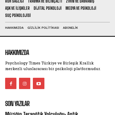
RUH SAĞLIĞI
TRAVMA VE BILINÇALTI
ZIHIN VE DAVRANIŞ
AŞK VE İLIŞKILER
DIJITAL PSIKOLOJI
MEDYA VE PSIKOLOJI
SUÇ PSIKOLOJISI
HAKKIMIZDA
GIZLILIK POLITIKASI
ABONELIK
HAKKIMIZDA
Psychology Times Türkiye ve Birleşik Krallık
merkezli uluslararası bir psikoloji platformudur.
SON YAZILAR
Müziğin Terapötik Yolculuğu: Antik