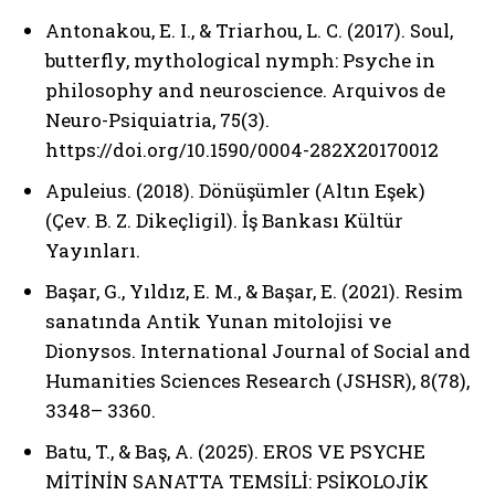
Antonakou, E. I., & Triarhou, L. C. (2017). Soul,
butterfly, mythological nymph: Psyche in
philosophy and neuroscience. Arquivos de
Neuro-Psiquiatria, 75(3).
https://doi.org/10.1590/0004-282X20170012
Apuleius. (2018). Dönüşümler (Altın Eşek)
(Çev. B. Z. Dikeçligil). İş Bankası Kültür
ABONE OL
Yayınları.
Başar, G., Yıldız, E. M., & Başar, E. (2021). Resim
Gizlilik politikasını
okudum, onaylıyorum.
sanatında Antik Yunan mitolojisi ve
Dionysos. International Journal of Social and
Humanities Sciences Research (JSHSR), 8(78),
3348– 3360.
Batu, T., & Baş, A. (2025). EROS VE PSYCHE
MİTİNİN SANATTA TEMSİLİ: PSİKOLOJİK