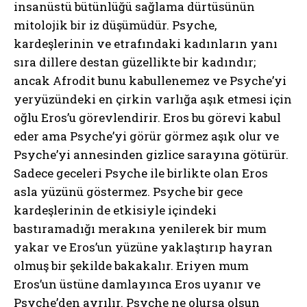
insanüstü bütünlüğü sağlama dürtüsünün
mitolojik bir iz düşümüdür. Psyche,
kardeşlerinin ve etrafındaki kadınların yanı
sıra dillere destan güzellikte bir kadındır;
ancak Afrodit bunu kabullenemez ve Psyche’yi
yeryüzündeki en çirkin varlığa aşık etmesi için
oğlu Eros’u görevlendirir. Eros bu görevi kabul
eder ama Psyche’yi görür görmez aşık olur ve
Psyche’yi annesinden gizlice sarayına götürür.
Sadece geceleri Psyche ile birlikte olan Eros
asla yüzünü göstermez. Psyche bir gece
kardeşlerinin de etkisiyle içindeki
bastıramadığı merakına yenilerek bir mum
yakar ve Eros’un yüzüne yaklaştırıp hayran
olmuş bir şekilde bakakalır. Eriyen mum
Eros’un üstüne damlayınca Eros uyanır ve
Psyche’den ayrılır. Psyche ne olursa olsun