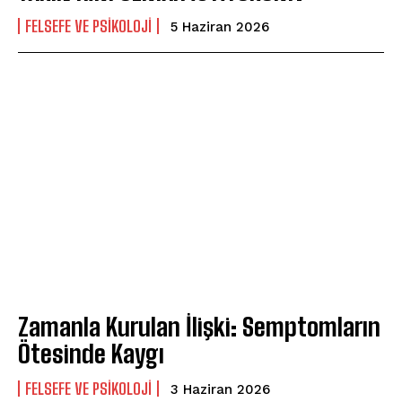
FELSEFE VE PSIKOLOJI
5 Haziran 2026
ABONE OL
Zamanla Kurulan İlişki: Semptomların
Ötesinde Kaygı
Gizlilik politikasını
okudum, onaylıyorum.
FELSEFE VE PSIKOLOJI
3 Haziran 2026