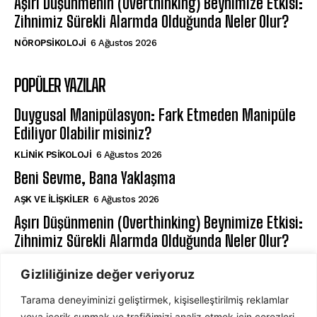
Aşırı Düşünmenin (Overthinking) Beynimize Etkisi:
Zihnimiz Sürekli Alarmda Olduğunda Neler Olur?
NÖROPSIKOLOJI
6 Ağustos 2026
POPÜLER YAZILAR
Duygusal Manipülasyon: Fark Etmeden Manipüle
Ediliyor Olabilir misiniz?
KLINIK PSIKOLOJI
6 Ağustos 2026
Beni Sevme, Bana Yaklaşma
AŞK VE İLIŞKILER
6 Ağustos 2026
Aşırı Düşünmenin (Overthinking) Beynimize Etkisi:
Zihnimiz Sürekli Alarmda Olduğunda Neler Olur?
NÖROPSIKOLOJI
6 Ağustos 2026
Gizliliğinize değer veriyoruz
Tarama deneyiminizi geliştirmek, kişiselleştirilmiş reklamlar
ABONE OL
veya içerik sunmak ve trafiğimizi analiz etmek için çerezleri