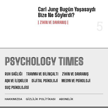
Carl Jung Bugün Yaşasaydı
Bize Ne Söylerdi?
⁠ZIHIN VE DAVRANIŞ
PSYCHOLOGY TIMES
RUH SAĞLIĞI
TRAVMA VE BILINÇALTI
ZIHIN VE DAVRANIŞ
AŞK VE İLIŞKILER
DIJITAL PSIKOLOJI
MEDYA VE PSIKOLOJI
SUÇ PSIKOLOJISI
HAKKIMIZDA
GIZLILIK POLITIKASI
ABONELIK