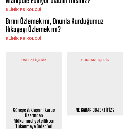
Manipüle Ediliyor Olabilir misiniz?
KLINIK PSIKOLOJI
Birini Özlemek mi, Onunla Kurduğumuz
Hikayeyi Özlemek mi?
KLINIK PSIKOLOJI
ÖNCEKI İÇERIK
SONRAKI İÇERIK
Güneşe Yaklaşan İkarus
NE KADAR OBJEKTİFİZ?
Üzerinden
Mükemmeliyetçilikten
Tükenmeye Giden Yol