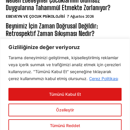
Neden Ebeveynler Çocuklarının Olumsuz
Duygularına Tahammül Etmekte Zorlanıyor?
EBEVEYN VE ÇOCUK PSIKOLOJISI
7 Ağustos 2026
Beynimiz İçin Zaman Doğrusal Değildir:
Retrospektif Zaman Sıkışması Nedir?
KLINIK PSIKOLOJI
7 Ağustos 2026
Gizliliğinize değer veriyoruz
Tarama deneyiminizi geliştirmek, kişiselleştirilmiş reklamlar
ABONE OL
veya içerik sunmak ve trafiğimizi analiz etmek için çerezleri
kullanıyoruz. "Tümünü Kabul Et" seçeneğine tıklayarak
çerez kullanımımızı kabul etmiş olursunuz.
Çerez Politikası
ABONE OL
Tümünü Kabul Et
Gizlilik Politikasını
okudum, onaylıyorum.
Özelleştir
Tümünü Reddet
2025 © Psychology Times Türkiye Tüm hakları saklıdır.