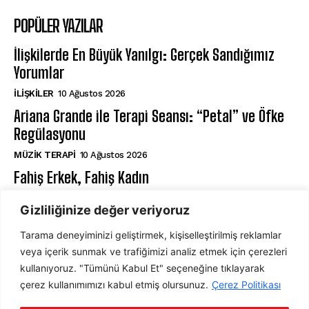
POPÜLER YAZILAR
İlişkilerde En Büyük Yanılgı: Gerçek Sandığımız
Yorumlar
İLIŞKILER
10 Ağustos 2026
Ariana Grande ile Terapi Seansı: “Petal” ve Öfke
Regülasyonu
MÜZIK TERAPI
10 Ağustos 2026
Fahiş Erkek, Fahiş Kadın
AHLAK PSIKOLOJISI
10 Ağustos 2026
Gizliliğinize değer veriyoruz
Tarama deneyiminizi geliştirmek, kişiselleştirilmiş reklamlar
ABONE OL
veya içerik sunmak ve trafiğimizi analiz etmek için çerezleri
kullanıyoruz. "Tümünü Kabul Et" seçeneğine tıklayarak
çerez kullanımımızı kabul etmiş olursunuz.
Çerez Politikası