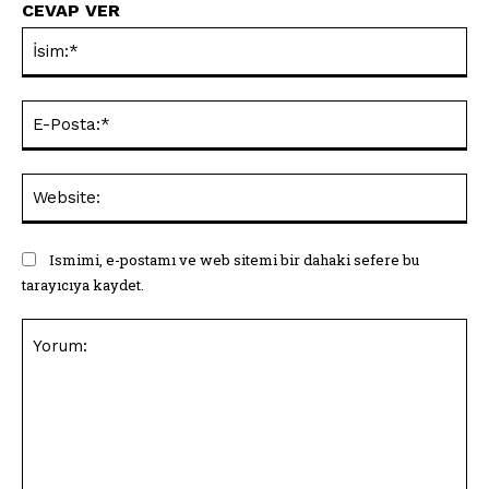
CEVAP VER
İsi
E-
Pos
Web
Ismimi, e-postamı ve web sitemi bir dahaki sefere bu
tarayıcıya kaydet.