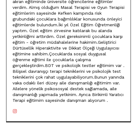
akran eğitiminde üniversite öğrencilerine eğitimler
verdim. Almış olduğum Masal Terapisi ve Oyun Terapisi
eğitimlerim sayesinde Kefken kampında risk
grubundaki çocuklara bağımlılıklar konusunda önleyici
eğitimlerde bulundum.İki yıl Özel Eğitim Öğretmenliği
yaptım. Özel eğitim zirvesine katılarak bu alanda
yetkinliğimi arttırdım. Özel gereksinimli çocuklara karşı
eğitim - öğretim müdahalelerine hakimim.Geliştirici
Dürtüsellik Hiperaktivite ve Dikkat Ölçeği Uygulayıcısı
eğitimine sahibim.Çocuklarda sosyal duygusal
öğrenme eğitimi ile çocuklarla çalışma
gerçekleştirdim.BDT ve psikolojik testler eğitimim var .
Bilişsel davranışçı terapi tekniklerini ve psikolojik test
tekniklerini çok rahat uygulayabiliyorum.Bunun yanında
vaka odaklı ileri düzey aile danışmanlığı eğitimim var.
Ailelere yönelik psikososyal destek sağlamada, aile
danışmanlığı yapmada yetkinim. Ayrıca Birikimli Yaratıcı
Terapi eğitimim sayesinde danışman alıyorum .