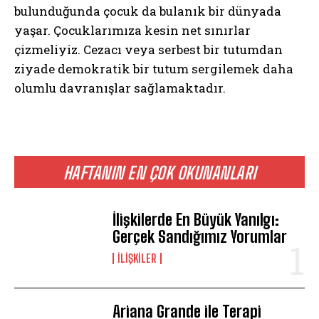
bulunduğunda çocuk da bulanık bir dünyada
yaşar. Çocuklarımıza kesin net sınırlar
çizmeliyiz. Cezacı veya serbest bir tutumdan
ziyade demokratik bir tutum sergilemek daha
olumlu davranışlar sağlamaktadır.
HAFTANIN EN ÇOK OKUNANLARI
ABONE OL
İlişkilerde En Büyük Yanılgı:
Gerçek Sandığımız Yorumlar
Gizlilik politikasını
okudum, onaylıyorum.
İLIŞKILER
Ariana Grande ile Terapi