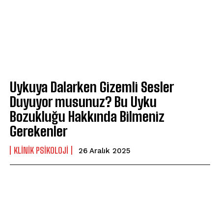
Uykuya Dalarken Gizemli Sesler
ABONE OL
Duyuyor musunuz? Bu Uyku
Gizlilik politikasını
okudum, onaylıyorum.
Bozukluğu Hakkında Bilmeniz
Gerekenler
KLINIK PSIKOLOJI
26 Aralık 2025