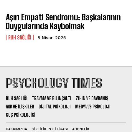
Aşırı Empati Sendromu: Başkalarının
Duygularında Kaybolmak
⁠RUH SAĞLIĞI
8 Nisan 2025
PSYCHOLOGY TIMES
RUH SAĞLIĞI
TRAVMA VE BILINÇALTI
ZIHIN VE DAVRANIŞ
AŞK VE İLIŞKILER
DIJITAL PSIKOLOJI
MEDYA VE PSIKOLOJI
SUÇ PSIKOLOJISI
HAKKIMIZDA
GIZLILIK POLITIKASI
ABONELIK