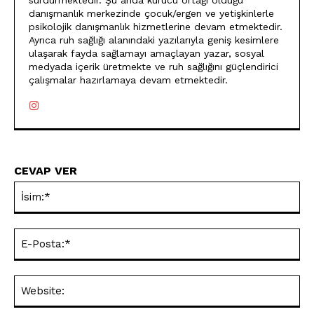
sürdürmektedir. Şu anda kurucu ortağı olduğu
danışmanlık merkezinde çocuk/ergen ve yetişkinlerle
psikolojik danışmanlık hizmetlerine devam etmektedir.
Ayrıca ruh sağlığı alanındaki yazılarıyla geniş kesimlere
ulaşarak fayda sağlamayı amaçlayan yazar, sosyal
medyada içerik üretmekte ve ruh sağlığını güçlendirici
çalışmalar hazırlamaya devam etmektedir.
CEVAP VER
İsi
E-
Pos
Web