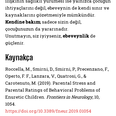
ilişkinin sağlıklı yürümesi ise yalnızca çocuğun
ihtiyaçlarını değil, ebeveynin de kendi sınır ve
kaynaklarını gözetmesiyle mümkündür.
Kendine bakım
; sadece sizin değil,
çocuğunuzun da yararınadır.
Unutmayın, siz iyiyseniz,
ebeveynlik
de
güçlenir.
Kaynakça
ABONE OL
Roccella, M., Smirni, D., Smirni, P., Precenzano, F.,
Operto, F. F., Lanzara, V., Quatrosi, G., &
Gizlilik politikasını
okudum, onaylıyorum.
Carotenuto, M. (2019). Parental Stress and
Parental Ratings of Behavioral Problems of
Enuretic Children.
Frontiers in Neurology
, 10,
1054.
https://doi.org/10.3389/fneur.2019.01054