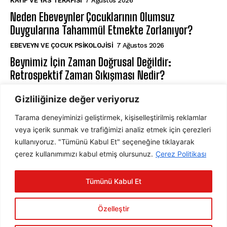
KAYIP VE YAS TERAPISI
7 Ağustos 2026
Neden Ebeveynler Çocuklarının Olumsuz
Duygularına Tahammül Etmekte Zorlanıyor?
EBEVEYN VE ÇOCUK PSIKOLOJISI
7 Ağustos 2026
Beynimiz İçin Zaman Doğrusal Değildir:
Retrospektif Zaman Sıkışması Nedir?
KLINIK PSIKOLOJI
7 Ağustos 2026
Gizliliğinize değer veriyoruz
Tarama deneyiminizi geliştirmek, kişiselleştirilmiş reklamlar
ABONE OL
veya içerik sunmak ve trafiğimizi analiz etmek için çerezleri
kullanıyoruz. "Tümünü Kabul Et" seçeneğine tıklayarak
çerez kullanımımızı kabul etmiş olursunuz.
Çerez Politikası
ABONE OL
Tümünü Kabul Et
Gizlilik Politikasını
okudum, onaylıyorum.
Özelleştir