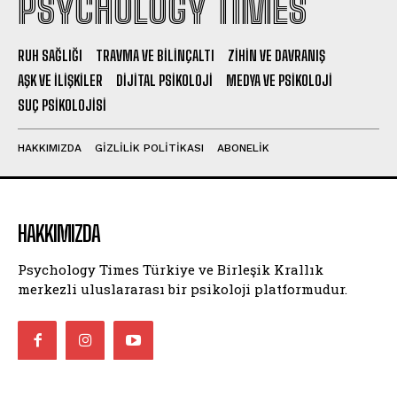
PSYCHOLOGY TIMES
RUH SAĞLIĞI
TRAVMA VE BILINÇALTI
ZIHIN VE DAVRANIŞ
AŞK VE İLIŞKILER
DIJITAL PSIKOLOJI
MEDYA VE PSIKOLOJI
SUÇ PSIKOLOJISI
HAKKIMIZDA
GIZLILIK POLITIKASI
ABONELIK
HAKKIMIZDA
Psychology Times Türkiye ve Birleşik Krallık
merkezli uluslararası bir psikoloji platformudur.