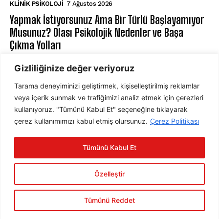
KLINIK PSIKOLOJI
7 Ağustos 2026
Yapmak İstiyorsunuz Ama Bir Türlü Başlayamıyor
Musunuz? Olası Psikolojik Nedenler ve Başa
Çıkma Yolları
KLINIK PSIKOLOJI
7 Ağustos 2026
Gizliliğinize değer veriyoruz
Tarama deneyiminizi geliştirmek, kişiselleştirilmiş reklamlar
ABONE OL
veya içerik sunmak ve trafiğimizi analiz etmek için çerezleri
kullanıyoruz. "Tümünü Kabul Et" seçeneğine tıklayarak
çerez kullanımımızı kabul etmiş olursunuz.
Çerez Politikası
ABONE OL
Tümünü Kabul Et
Gizlilik Politikasını
okudum, onaylıyorum.
Özelleştir
Tümünü Reddet
2025 © Psychology Times Türkiye Tüm hakları saklıdır.