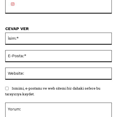
CEVAP VER
İsi
E-
Pos
Web
Ismimi, e-postamı ve web sitemi bir dahaki sefere bu
tarayıcıya kaydet.