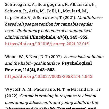
Schneegans, A., Bourgognon, F., Albuisson, E.,
Schwan, R., Arfa, M., Polli, L., Moulard, M.,
Laprévote, V., & Schwitzer, T. (2021).
Mindfulness-
based relapse prevention for cannabis regular
users: Preliminary outcomes of a randomized
clinical trial
.
L’Encéphale, 47(4), 345–352.
https://doi.org/10.1016/j.encep.2021.02.015
Wood, W., & Neal, D. T. (2007).
A new look at habits
and the habit–goal interface
.
Psychological
Review, 114(4), 843–863.
https://doi.org/10.1037/0033-295X.114.4.843
Wycoff, A. M., Padovano, H. T., & Miranda, R., Jr.
(2022).
Cannabis craving in response to alcohol
cues among adolescents and young adults in the
laboratory and in daily life
.
Experimental and