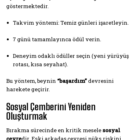
göstermektedir.
Takvim yöntemi: Temiz günleri işaretleyin.
7 günü tamamlayınca ödül verin.
Deneyim odaklı ödüller seçin (yeni yürüyüş
rotası, kısa seyahat).
Bu yöntem, beynin
“başardım”
devresini
harekete geçirir.
Sosyal Çemberini Yeniden
Oluşturmak
Bırakma sürecinde en kritik mesele
sosyal
çevre
dir. Eski arkadaş çevresi nüks riskini