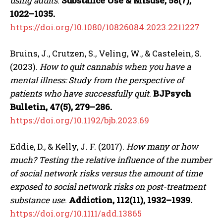
using adults
.
Substance Use & Misuse, 58(7),
1022–1035.
https://doi.org/10.1080/10826084.2023.2211227
Bruins, J., Crutzen, S., Veling, W., & Castelein, S.
(2023).
How to quit cannabis when you have a
mental illness: Study from the perspective of
patients who have successfully quit
.
BJPsych
Bulletin, 47(5), 279–286.
https://doi.org/10.1192/bjb.2023.69
Eddie, D., & Kelly, J. F. (2017).
How many or how
much? Testing the relative influence of the number
of social network risks versus the amount of time
exposed to social network risks on post-treatment
substance use
.
Addiction, 112(11), 1932–1939.
https://doi.org/10.1111/add.13865