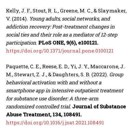
Kelly, J. F., Stout, R. L., Greene, M. C., & Slaymaker,
V. (2014).
Young adults, social networks, and
addiction recovery: Post-treatment changes in
social ties and their role as a mediator of 12-step
participation
.
PLoS ONE, 9(6), e100121.
https://doi.org/10.1371/journal.pone.0100121
Paquette, C. E., Reese, E. D., Yi, J. Y., Maccarone, J.
M., Stewart, Z. J., & Daughters, S. B. (2022).
Group
behavioral activation with and without a
smartphone app in intensive outpatient treatment
for substance use disorder: A three-arm
randomized controlled trial
.
Journal of Substance
Abuse Treatment, 134, 108491.
https://doi.org/10.1016/j.jsat.2021.108491