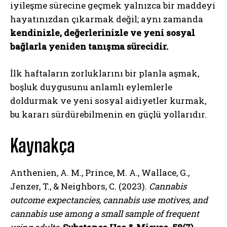
iyileşme sürecine geçmek yalnızca bir maddeyi
hayatınızdan çıkarmak değil; aynı zamanda
kendinizle, değerlerinizle ve yeni sosyal
bağlarla yeniden tanışma sürecidir.
İlk haftaların zorluklarını bir planla aşmak,
boşluk duygusunu anlamlı eylemlerle
doldurmak ve yeni sosyal aidiyetler kurmak,
ABONE OL
bu kararı sürdürebilmenin en güçlü yollarıdır.
Gizlilik politikasını
okudum, onaylıyorum.
Kaynakça
Anthenien, A. M., Prince, M. A., Wallace, G.,
Jenzer, T., & Neighbors, C. (2023).
Cannabis
outcome expectancies, cannabis use motives, and
cannabis use among a small sample of frequent