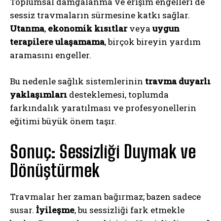
Toplumsal damgalanma ve erişim engelleri de
sessiz travmaların sürmesine katkı sağlar.
Utanma
,
ekonomik kısıtlar
veya
uygun
terapilere ulaşamama
, birçok bireyin yardım
aramasını engeller.
Bu nedenle sağlık sistemlerinin
travma duyarlı
yaklaşımları
desteklemesi, toplumda
farkındalık yaratılması ve profesyonellerin
eğitimi büyük önem taşır.
Sonuç: Sessizliği Duymak ve
Dönüştürmek
ABONE OL
Travmalar her zaman bağırmaz; bazen sadece
Gizlilik politikasını
okudum, onaylıyorum.
susar.
İyileşme
, bu sessizliği fark etmekle