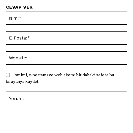
CEVAP VER
İsi
E-
Pos
Web
Ismimi, e-postamı ve web sitemi bir dahaki sefere bu
tarayıcıya kaydet.