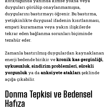
korktuğunda yanında kimse yoksa veya
duyguları görülüp onaylanmamışsa,
duygularını bastırmayı öğrenir. Bu bastırma,
yetişkinlikte duygusal ifadenin kısıtlanması,
empati kuramama veya yakın ilişkilerde
tekrar eden bağlanma sorunları biçiminde
tezahür eder.
Zamanla bastırılmış duygulardan kaynaklanan
enerji bedende birikir ve
kronik kas gerginliği
,
uykusuzluk
,
sindirim problemleri
,
sürekli
yorgunluk
ya da
anksiyete atakları
şeklinde
açığa çıkabilir.
Donma Tepkisi ve Bedensel
Hafıza