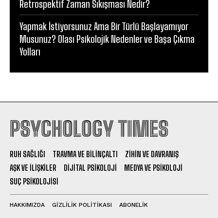
Retrospektif Zaman Sıkışması Nedir?
Yapmak İstiyorsunuz Ama Bir Türlü Başlayamıyor
Musunuz? Olası Psikolojik Nedenler ve Başa Çıkma
Yolları
PSYCHOLOGY TIMES
RUH SAĞLIĞI
TRAVMA VE BILINÇALTI
ZIHIN VE DAVRANIŞ
AŞK VE İLIŞKILER
DIJITAL PSIKOLOJI
MEDYA VE PSIKOLOJI
SUÇ PSIKOLOJISI
HAKKIMIZDA
GIZLILIK POLITIKASI
ABONELIK