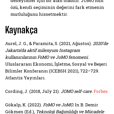
deneyimler için bir alan olabilir. JOMO’nun
özü, kendi seçiminin değerini fark etmenin
mutluluğunu hissetmektir.
ABONE OL
Kaynakça
Gizlilik politikasını
okudum, onaylıyorum.
Aurel, J. G., & Paramita, S. (2021, Ağustos).
2020’de
Jakarta’da aktif milenyum Instagram
kullanıcılarının FoMO ve JoMO fenomeni.
Uluslararası Ekonomi, İşletme, Sosyal ve Beşeri
Bilimler Konferansı (ICEBSH 2021), 722–729.
Atlantis Yayınları.
Cording, J. (2018, July 21).
JOMO self-care.
Forbes
Gökalp, K. (2022).
FoMO ve JoMO.
In B. Demir
Gökmen (Ed.),
Teknoloji Bağımlılığı ve Mücadele