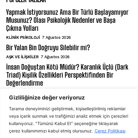
Yapmak İstiyorsunuz Ama Bir Türlü Başlayamıyor
Musunuz? Olası Psikolojik Nedenler ve Başa
Çıkma Yolları
KLINIK PSIKOLOJI
7 Ağustos 2026
Bir Yalan Bin Doğruyu Silebilir mi?
AŞK VE İLIŞKILER
7 Ağustos 2026
İnsan Doğuştan Kötü Müdür? Karanlık Üçlü (Dark
Triad) Kişilik Özellikleri Perspektifinden Bir
Değerlendirme
KIŞILIK PSIKOLOJISI
7 Ağustos 2026
Gizliliğinize değer veriyoruz
Tarama deneyiminizi geliştirmek, kişiselleştirilmiş reklamlar
ABONE OL
veya içerik sunmak ve trafiğimizi analiz etmek için çerezleri
kullanıyoruz. "Tümünü Kabul Et" seçeneğine tıklayarak
çerez kullanımımızı kabul etmiş olursunuz.
Çerez Politikası