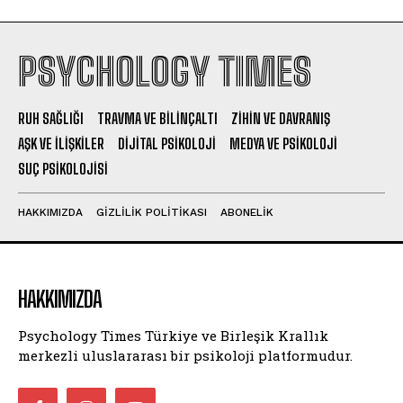
PSYCHOLOGY TIMES
RUH SAĞLIĞI
TRAVMA VE BILINÇALTI
ZIHIN VE DAVRANIŞ
AŞK VE İLIŞKILER
DIJITAL PSIKOLOJI
MEDYA VE PSIKOLOJI
SUÇ PSIKOLOJISI
HAKKIMIZDA
GIZLILIK POLITIKASI
ABONELIK
HAKKIMIZDA
Psychology Times Türkiye ve Birleşik Krallık
merkezli uluslararası bir psikoloji platformudur.