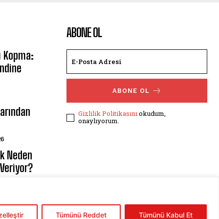
ABONE OL
i Kopma:
endine
ABONE OL
arından
Gizlilik Politikasını
okudum,
onaylıyorum.
26
ek Neden
Veriyor?
os 2026
elleştir
Tümünü Reddet
Tümünü Kabul Et