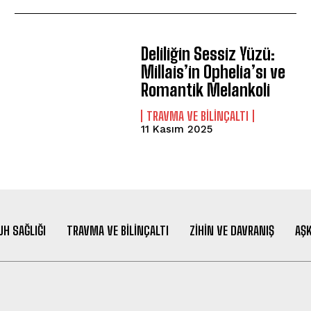
Deliliğin Sessiz Yüzü:
Millais’in Ophelia’sı ve
Romantik Melankoli
⁠TRAVMA VE BILINÇALTI
11 Kasım 2025
UH SAĞLIĞI
TRAVMA VE BILINÇALTI
ZIHIN VE DAVRANIŞ
AŞK