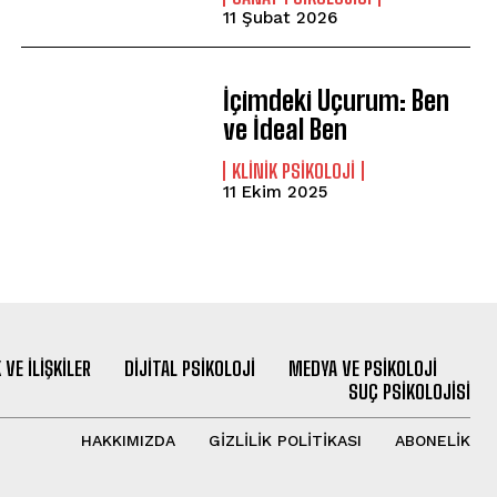
11 Şubat 2026
İçimdeki Uçurum: Ben
ve İdeal Ben
KLINIK PSIKOLOJI
11 Ekim 2025
 VE İLIŞKILER
DIJITAL PSIKOLOJI
MEDYA VE PSIKOLOJI
SUÇ PSIKOLOJISI
HAKKIMIZDA
GIZLILIK POLITIKASI
ABONELIK