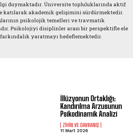
lgi duymaktadır. Üniversite topluluklarında aktif
lere katılarak akademik gelişimini sürdürmektedir.
ışlarının psikolojik temelleri ve travmatik
r. Psikolojiyi disiplinler arası bir perspektifle ele
farkındalık yaratmayı hedeflemektedir.
ABONE OL
Gizlilik politikasını
okudum, onaylıyorum.
İllüzyonun Ortaklığı:
Kandırılma Arzusunun
Psikodinamik Analizi
⁠ZIHIN VE DAVRANIŞ
11 Mart 2026