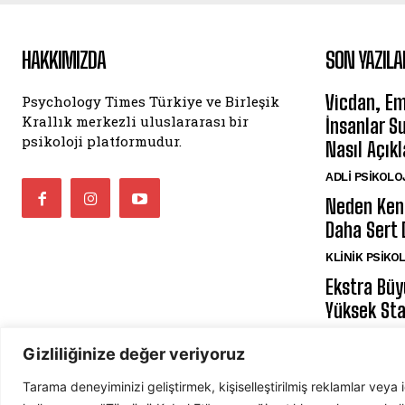
HAKKIMIZDA
SON YAZILA
Vicdan, Em
Psychology Times Türkiye ve Birleşik
Krallık merkezli uluslararası bir
İnsanlar S
psikoloji platformudur.
Nasıl Açıkl
ADLI PSIKOLO
Neden Ken
Daha Sert 
KLINIK PSIKO
Ekstra Bü
Yüksek St
DAVRANIŞ PSI
Gizliliğinize değer veriyoruz
Tarama deneyiminizi geliştirmek, kişiselleştirilmiş reklamlar veya 