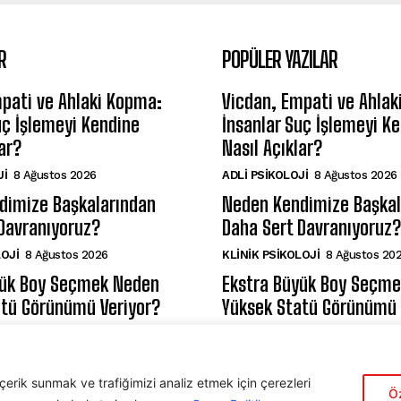
R
POPÜLER YAZILAR
pati ve Ahlaki Kopma:
Vicdan, Empati ve Ahlak
uç İşlemeyi Kendine
İnsanlar Suç İşlemeyi K
ar?
Nasıl Açıklar?
JI
8 Ağustos 2026
ADLI PSIKOLOJI
8 Ağustos 2026
dimize Başkalarından
Neden Kendimize Başkal
Davranıyoruz?
Daha Sert Davranıyoruz?
LOJI
8 Ağustos 2026
KLINIK PSIKOLOJI
8 Ağustos 20
yük Boy Seçmek Neden
Ekstra Büyük Boy Seçm
atü Görünümü Veriyor?
Yüksek Statü Görünümü 
KOLOJISI
7 Ağustos 2026
DAVRANIŞ PSIKOLOJISI
7 Ağust
içerik sunmak ve trafiğimizi analiz etmek için çerezleri
Öz