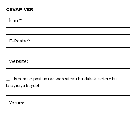
CEVAP VER
İsi
E-
Pos
Web
Ismimi, e-postamı ve web sitemi bir dahaki sefere bu
tarayıcıya kaydet.