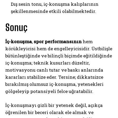
Dış sesin tonu, iç-konuşma kalıplarının
şekillenmesinde etkili olabilmektedir.
Sonuç
İç-konuşma
,
spor performansının
hem
körükleyicisi hem de engelleyicisidir. Üstbilişle
bütünleştiğinde ve bilinçli biçimde eğitildiğinde
iç-konuşma; teknik kusurları düzeltir,
motivasyonu canlı tutar ve baskı anlarında
kararları stabilize eder. Tersine; dikkatsizce
bırakılmış olumsuz iç-konuşma, yetenekleri
gölgeleyip potansiyeli felce uğratabilir.
ABONE OL
İç-konuşmayı gizli bir yetenek değil, açıkça
Gizlilik politikasını
okudum, onaylıyorum.
öğrenilen bir beceri olarak ele almak ve