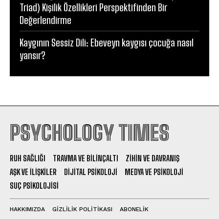
Triad) Kişilik Özellikleri Perspektifinden Bir
Değerlendirme
Kaygının Sessiz Dili: Ebeveyn kaygısı çocuğa nasıl
yansır?
PSYCHOLOGY TIMES
RUH SAĞLIĞI
TRAVMA VE BILINÇALTI
ZIHIN VE DAVRANIŞ
AŞK VE İLIŞKILER
DIJITAL PSIKOLOJI
MEDYA VE PSIKOLOJI
SUÇ PSIKOLOJISI
HAKKIMIZDA
GIZLILIK POLITIKASI
ABONELIK