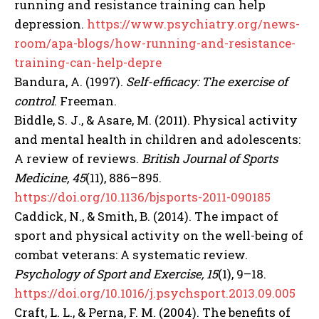
running and resistance training can help
depression.
https://www.psychiatry.org/news-
room/apa-blogs/how-running-and-resistance-
training-can-help-depre
Bandura, A. (1997).
Self-efficacy: The exercise of
control
. Freeman.
Biddle, S. J., & Asare, M. (2011). Physical activity
ABONE OL
and mental health in children and adolescents:
Gizlilik politikasını
okudum, onaylıyorum.
A review of reviews.
British Journal of Sports
Medicine, 45
(11), 886–895.
https://doi.org/10.1136/bjsports-2011-090185
Caddick, N., & Smith, B. (2014). The impact of
sport and physical activity on the well-being of
combat veterans: A systematic review.
Psychology of Sport and Exercise, 15
(1), 9–18.
https://doi.org/10.1016/j.psychsport.2013.09.005
Craft, L. L., & Perna, F. M. (2004). The benefits of