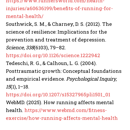
https://www.runnersworld.com/health-
injuries/a60636199/benefits-of-running-for-
mental-health/
Southwick, S. M., & Charney, D. S. (2012). The
science of resilience: Implications for the
prevention and treatment of depression.
Science, 338
(6103), 79–82.
https://doi.org/10.1126/science.1222942
Tedeschi, R. G., & Calhoun, L. G. (2004).
Posttraumatic growth: Conceptual foundations
and empirical evidence.
Psychological Inquiry,
15
(1), 1–18.
https://doi.org/10.1207/s15327965pli1501_01
WebMD. (2025). How running affects mental
health.
https://www.webmd.com/fitness-
exercise/how-running-affects-mental-health