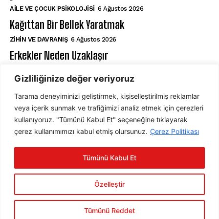
AILE VE ÇOCUK PSIKOLOJISI
6 Ağustos 2026
Kağıttan Bir Bellek Yaratmak
⁠ZIHIN VE DAVRANIŞ
6 Ağustos 2026
Erkekler Neden Uzaklaşır
AŞK VE İLIŞKILER
6 Ağustos 2026
Gizliliğinize değer veriyoruz
Tarama deneyiminizi geliştirmek, kişiselleştirilmiş reklamlar
ABONE OL
veya içerik sunmak ve trafiğimizi analiz etmek için çerezleri
kullanıyoruz. "Tümünü Kabul Et" seçeneğine tıklayarak
çerez kullanımımızı kabul etmiş olursunuz.
Çerez Politikası
ABONE OL
Tümünü Kabul Et
Gizlilik Politikasını
okudum, onaylıyorum.
Özelleştir
Tümünü Reddet
2025 © Psychology Times Türkiye Tüm hakları saklıdır.