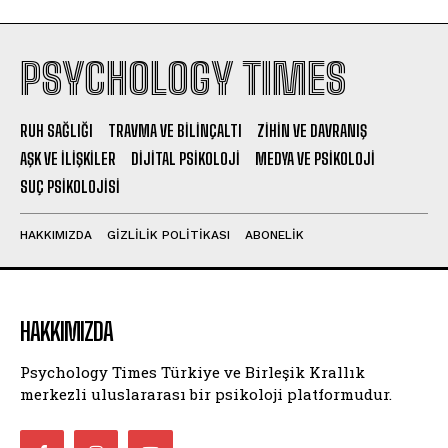
PSYCHOLOGY TIMES
RUH SAĞLIĞI
TRAVMA VE BILINÇALTI
ZIHIN VE DAVRANIŞ
AŞK VE İLIŞKILER
DIJITAL PSIKOLOJI
MEDYA VE PSIKOLOJI
SUÇ PSIKOLOJISI
HAKKIMIZDA
GIZLILIK POLITIKASI
ABONELIK
HAKKIMIZDA
Psychology Times Türkiye ve Birleşik Krallık
merkezli uluslararası bir psikoloji platformudur.