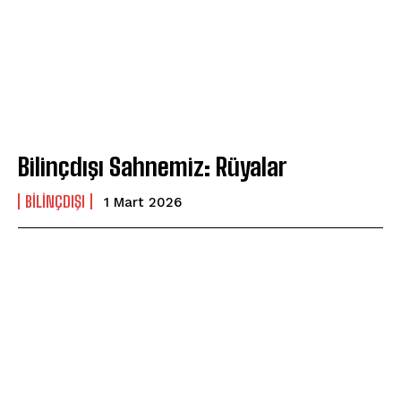
ABONE OL
Gizlilik politikasını
okudum, onaylıyorum.
Bilinçdışı Sahnemiz: Rüyalar
BILINÇDIŞI
1 Mart 2026