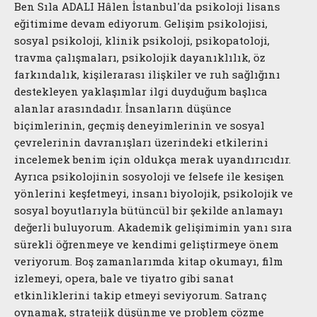
Ben Sıla ADALI Hâlen İstanbul'da psikoloji lisans
eğitimime devam ediyorum. Gelişim psikolojisi,
sosyal psikoloji, klinik psikoloji, psikopatoloji,
travma çalışmaları, psikolojik dayanıklılık, öz
farkındalık, kişilerarası ilişkiler ve ruh sağlığını
destekleyen yaklaşımlar ilgi duyduğum başlıca
alanlar arasındadır. İnsanların düşünce
biçimlerinin, geçmiş deneyimlerinin ve sosyal
çevrelerinin davranışları üzerindeki etkilerini
incelemek benim için oldukça merak uyandırıcıdır.
Ayrıca psikolojinin sosyoloji ve felsefe ile kesişen
yönlerini keşfetmeyi, insanı biyolojik, psikolojik ve
sosyal boyutlarıyla bütüncül bir şekilde anlamayı
değerli buluyorum. Akademik gelişimimin yanı sıra
sürekli öğrenmeye ve kendimi geliştirmeye önem
veriyorum. Boş zamanlarımda kitap okumayı, film
izlemeyi, opera, bale ve tiyatro gibi sanat
etkinliklerini takip etmeyi seviyorum. Satranç
oynamak, stratejik düşünme ve problem çözme