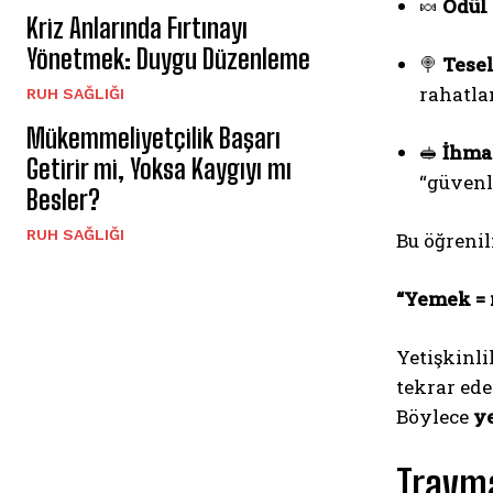
🍬
Ödül
Kriz Anlarında Fırtınayı
Yönetmek: Duygu Düzenleme
🍭
Tesel
rahatlam
⁠RUH SAĞLIĞI
Mükemmeliyetçilik Başarı
🥪
İhmal
Getirir mi, Yoksa Kaygıyı mı
“güvenl
Besler?
⁠RUH SAĞLIĞI
Bu öğrenil
“Yemek = 
Yetişkinli
tekrar ede
Böylece
ye
Travma