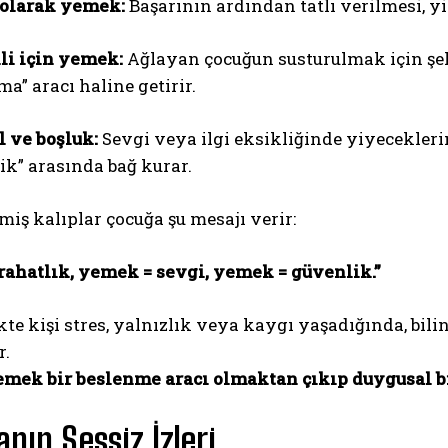
 olarak yemek:
Başarının ardından tatlı verilmesi, y
li için yemek:
Ağlayan çocuğun susturulmak için şek
a” aracı haline getirir.
 ve boşluk:
Sevgi veya ilgi eksikliğinde yiyecekler
ik” arasında bağ kurar.
ABONE OL
miş kalıplar çocuğa şu mesajı verir:
Gizlilik politikasını
okudum, onaylıyorum.
rahatlık, yemek = sevgi, yemek = güvenlik.”
kte kişi stres, yalnızlık veya kaygı yaşadığında, bil
r.
mek bir beslenme aracı olmaktan çıkıp duygusal bir
nın Sessiz İzleri