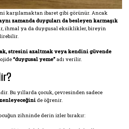
imi karşılamaktan ibaret gibi görünür. Ancak
 aynı zamanda duyguları da besleyen karmaşık
 ihmal ya da duygusal eksiklikler, bireyin
rebilir.
mak, stresini azaltmak veya kendini güvende
lojide
“duygusal yeme”
adı verilir.
ir?
dir. Bu yıllarda çocuk, çevresinden sadece
üzenleyeceğini
de öğrenir.
cuğun zihninde derin izler bırakır: