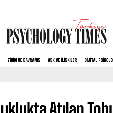
ZIHIN VE DAVRANIŞ
AŞK VE İLIŞKILER
DIJITAL PSIKOLO
uklukta Atılan Toh