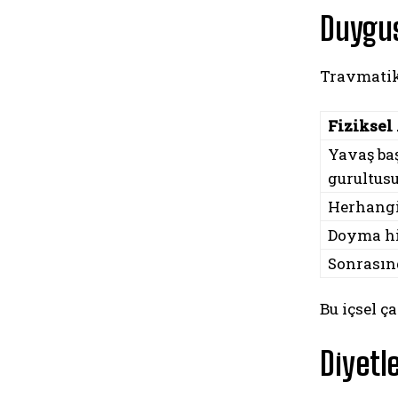
Duygus
Travmatik
Fiziksel
Yavaş baş
gurultusu
Herhangi
Doyma his
Sonrasın
Bu içsel ça
Diyetl