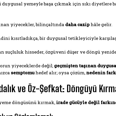
şi duygusal yemeyle başa çıkmak için sıkı diyetlere
nan yiyecekler, bilinçaltında
daha cazip
hâle gelir.
dini kısıtladıkça, bir duygusal tetikleyiciyle karşıla
n suçluluk hisseder, özgüveni düşer ve döngü yenide
orun yiyeceklerde değil;
geçmişten taşınan duygusa
nızca
semptomu
hedef alır; oysa çözüm,
nedenin far
dalık ve Öz-Şefkat: Döngüyü Kırm
 yeme döngüsünü kırmak,
irade gücüyle değil farkın