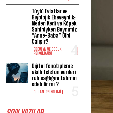
Tüylü Evlatlar ve
Biyolojik Ebeveynlik:
Neden Kedi ve Köpek
Sahibiyken Beynimiz
“Anne-Baba” Gibi
Çalışır?
EBEVEYN VE ÇOCUK
PSIKOLOJISI
Dijital fenotipleme
akıllı telefon verileri
ruh sağlığını tahmin
edebilir mi ?
DIJITAL PSIKOLOJI
SON YAZILAR