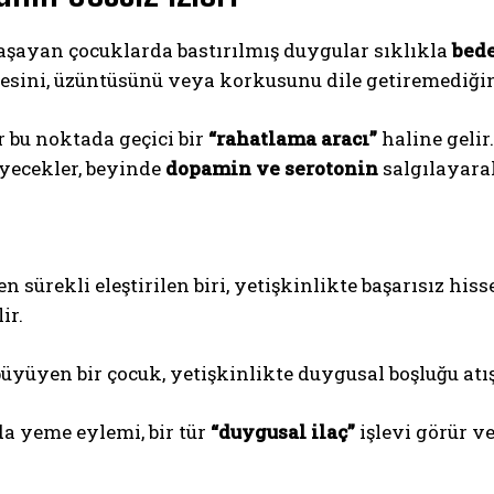
şayan çocuklarda bastırılmış duygular sıklıkla
bede
esini, üzüntüsünü veya korkusunu dile getiremediğind
 bu noktada geçici bir
“rahatlama aracı”
haline gelir
yecekler, beyinde
dopamin ve serotonin
salgılayarak
 sürekli eleştirilen biri, yetişkinlikte başarısız hiss
ir.
büyüyen bir çocuk, yetişkinlikte duygusal boşluğu atı
a yeme eylemi, bir tür
“duygusal ilaç”
işlevi görür 