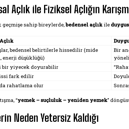
al Açlık ile Fiziksel Açlığın Karışm
 geçmişe sahip bireylerde,
bedensel açlık
ile
duygus
 Açlık
Duygu
lar, bedensel belirtilerle hissedilir (mide
Bir an
, enerji düşüklüğü)
yönelik
 bir yiyecek doyurabilir
“Rahat
si fark edilir
Doyul
da rahatlama olur
Sonra
tışma, “
yemek – suçluluk – yeniden yemek
” döngüs
erin Neden Yetersiz Kaldığı