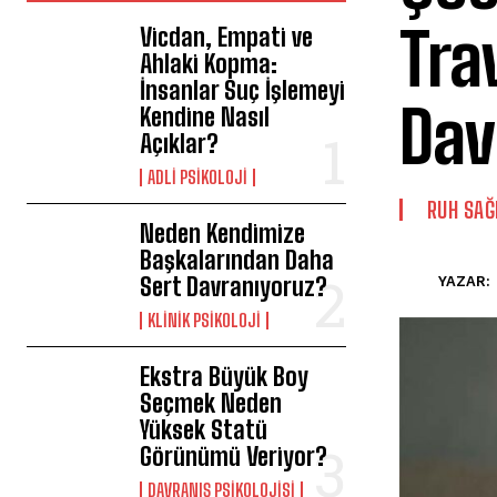
Tra
Vicdan, Empati ve
Ahlaki Kopma:
İnsanlar Suç İşlemeyi
Dav
Kendine Nasıl
Açıklar?
ADLI PSIKOLOJI
⁠RUH SAĞ
Neden Kendimize
Başkalarından Daha
Sert Davranıyoruz?
YAZAR:
KLINIK PSIKOLOJI
Ekstra Büyük Boy
Seçmek Neden
Yüksek Statü
Görünümü Veriyor?
DAVRANIŞ PSIKOLOJISI