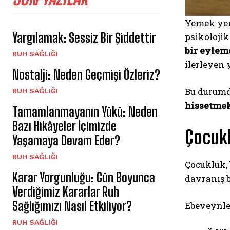
Yemek yeme
Yargılamak: Sessiz Bir Şiddettir
psikolojik
bir eylemd
⁠RUH SAĞLIĞI
ilerleyen 
Nostalji: Neden Geçmişi Özleriz?
Bu durumda
⁠RUH SAĞLIĞI
hissetme
Tamamlanmayanın Yükü: Neden
Bazı Hikâyeler İçimizde
Çocukl
Yaşamaya Devam Eder?
⁠RUH SAĞLIĞI
Çocukluk, 
Karar Yorgunluğu: Gün Boyunca
davranış 
Verdiğimiz Kararlar Ruh
Sağlığımızı Nasıl Etkiliyor?
Ebeveynler
⁠RUH SAĞLIĞI