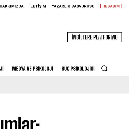
HAKKIMIZDA
İLETIŞIM
YAZARLIK BAŞVURUSU
HESABIM
İNGİLTERE PLATFORMU
JI
MEDYA VE PSIKOLOJI
SUÇ PSIKOLOJISI
umlar: