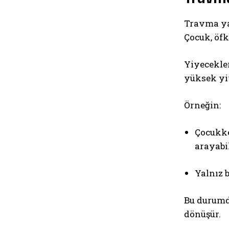
Travma ya
Çocuk, öfk
Yiyecekler
yüksek yi
Örneğin:
Çocukken
arayabil
Yalnız 
Bu durumd
dönüşür.