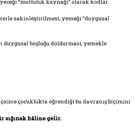
iyeceği “mutluluk kaynağı” olarak kodlar.
erle sakinleştirilmesi, yemeği “duygusal
in duygusal boşluğu doldurması, yemekle
inçsizce çocuklukta öğrendiği bu davranış biçimini
 sığınak hâline gelir.