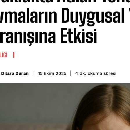
vmaların Duygusal
ranışına Etkisi
LIĞI
okuma süresi
Dilara Duran
4
dk.
15 Ekim 2025