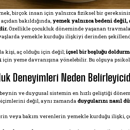
k, birçok insan için yalnızca fiziksel bir gereksin
 açıdan bakıldığında,
yemek yalnızca bedeni değil,
ir.
Özellikle çocukluk döneminde yaşanan travmalar,
yaşlarda yemekle kurduğu ilişkiyi derinden şekillendi
 kişi, aç olduğu için değil;
içsel bir boşluğu doldur
k
için yeme davranışına yönelebilir. Bu olguya psiko
uk Deneyimleri Neden Belirleyicid
beynin ve duygusal sistemin en hızlı geliştiği dönem
biçimlerini değil, aynı zamanda
duygularını nasıl d
in veya bakım verenlerin yemekle kurduğu ilişki, ço